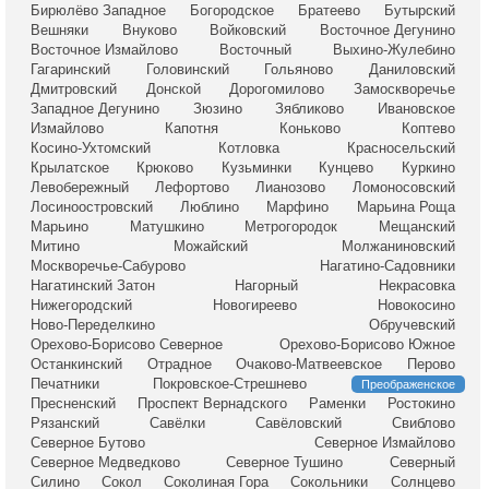
Бирюлёво Западное
Богородское
Братеево
Бутырский
Вешняки
Внуково
Войковский
Восточное Дегунино
Восточное Измайлово
Восточный
Выхино-Жулебино
Гагаринский
Головинский
Гольяново
Даниловский
Дмитровский
Донской
Дорогомилово
Замоскворечье
Западное Дегунино
Зюзино
Зябликово
Ивановское
Измайлово
Капотня
Коньково
Коптево
Косино-Ухтомский
Котловка
Красносельский
Крылатское
Крюково
Кузьминки
Кунцево
Куркино
Левобережный
Лефортово
Лианозово
Ломоносовский
Лосиноостровский
Люблино
Марфино
Марьина Роща
Марьино
Матушкино
Метрогородок
Мещанский
Митино
Можайский
Молжаниновский
Москворечье-Сабурово
Нагатино-Садовники
Нагатинский Затон
Нагорный
Некрасовка
Нижегородский
Новогиреево
Новокосино
Ново-Переделкино
Обручевский
Орехово-Борисово Северное
Орехово-Борисово Южное
Останкинский
Отрадное
Очаково-Матвеевское
Перово
Печатники
Покровское-Стрешнево
Преображенское
Пресненский
Проспект Вернадского
Раменки
Ростокино
Рязанский
Савёлки
Савёловский
Свиблово
Северное Бутово
Северное Измайлово
Северное Медведково
Северное Тушино
Северный
Силино
Сокол
Соколиная Гора
Сокольники
Солнцево