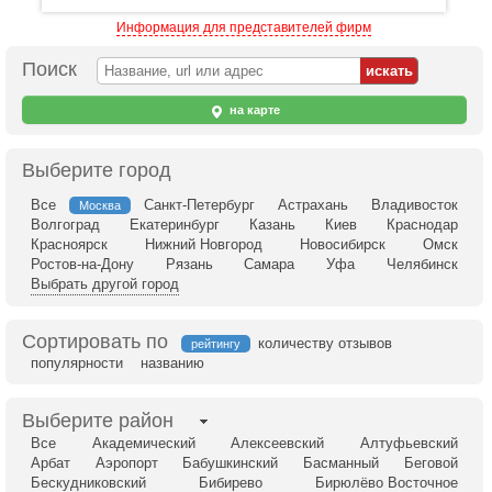
Информация для представителей фирм
Поиск
на карте
Выберите город
Все
Санкт-Петербург
Астрахань
Владивосток
Москва
Волгоград
Екатеринбург
Казань
Киев
Краснодар
Красноярск
Нижний Новгород
Новосибирск
Омск
Ростов-на-Дону
Рязань
Самара
Уфа
Челябинск
Выбрать другой город
Сортировать по
количеству отзывов
рейтингу
популярности
названию
Выберите район
Все
Академический
Алексеевский
Алтуфьевский
Арбат
Аэропорт
Бабушкинский
Басманный
Беговой
Бескудниковский
Бибирево
Бирюлёво Восточное