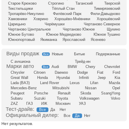
Старое Крюково
Строгино
Таганский
Тверской
Текстильщики
Тёплый Стан
Тимирязевский
Тропарёво-Никулино
Филёвский Парк
Фили-Давыдково
Хамовники
Ховрино
Хорошёво-Мнёвники
Хорошёвский
Царицыно
Черёмушки
Чертаново Северное
Чертаново Центральное
Чертаново Южное
Щукино
Южное Бутово
Южное Медведково
Южное Тушино
Южнопортовый
Якиманка
Ярославский
Ясенево
Новые
Битые
Подержанные
Все
С аукциона
Трейд-ин
Audi
BMW
Chery
Chevrolet
Все
Chrysler
Citroen
Daewoo
Dodge
Fiat
Ford
Great Wall
Honda
Hyundai
Infiniti
Jeep
Kia
Lada (ВАЗ)
Land Rover
Lexus
Lifan
Mazda
Mercedes-Benz
Mitsubishi
Nissan
Opel
Peugeot
Porsche
Renault
Skoda
SsangYong
Subaru
Suzuki
Toyota
Volkswagen
Volvo
ZAZ
ГАЗ
ИЖ
Москвич
УАЗ
Тест-драйв:
Все
Да
Нет
Официальный дилер:
Все
Да
Нет
Нет результатов.