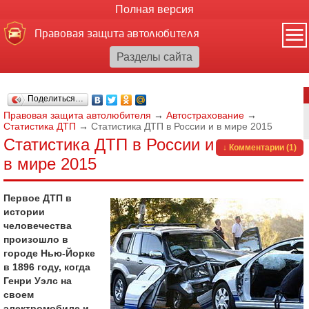
Полная версия
Правовая защита автолюбителя
Поделиться…
Правовая защита автолюбителя
→
Автострахование
→
Статистика ДТП
→
Статистика ДТП в России и в мире 2015
Статистика ДТП в России и
↓ Комментарии (1)
в мире 2015
Первое ДТП в
истории
человечества
произошло в
городе Нью-Йорке
в 1896 году, когда
Генри Уэлс на
своем
электромобиле и