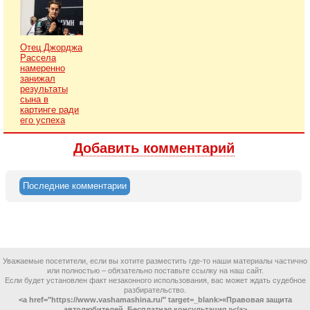
Отец Джорджа
Рассела
намеренно
занижал
результаты
сына в
картинге ради
его успеха
Добавить комментарий
Последние комментарии
Уважаемые посетители, если вы хотите разместить где-то наши материалы частично
или полностью – обязательно поставьте ссылку на наш сайт.
Если будет установлен факт незаконного использования, вас может ждать судебное
разбирательство.
<a href="https://www.vashamashina.ru/" target=_blank>«Правовая защита
автолюбителей. Бесплатная консультация.»</a>