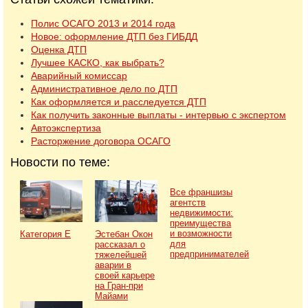
Полис ОСАГО 2013 и 2014 года
Новое: оформление ДТП без ГИБДД
Оценка ДТП
Лучшее КАСКО, как выбрать?
Аварийный комиссар
Административное дело по ДТП
Как оформляется и расследуется ДТП
Как получить законные выплаты - интервью с экспертом
Автоэкспертиза
Расторжение договора ОСАГО
Новости по теме:
Все франшизы
агентств
недвижимости:
преимущества
и возможности
Категория Е
Эстебан Окон
для
рассказал о
предпринимателей
тяжелейшей
аварии в
своей карьере
на Гран-при
Майами