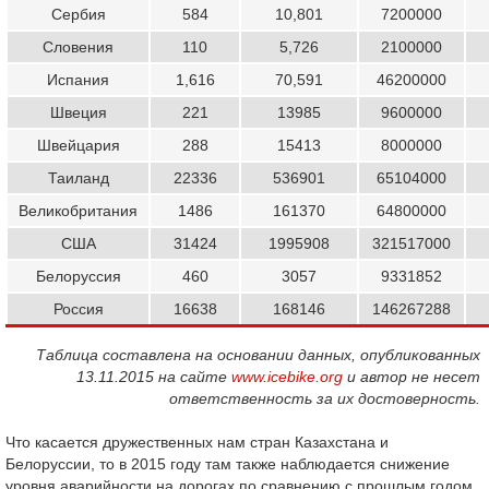
Сербия
584
10,801
7200000
Словения
110
5,726
2100000
Испания
1,616
70,591
46200000
Швеция
221
13985
9600000
Швейцария
288
15413
8000000
Таиланд
22336
536901
65104000
Великобритания
1486
161370
64800000
США
31424
1995908
321517000
Белоруссия
460
3057
9331852
Россия
16638
168146
146267288
Таблица составлена на основании данных, опубликованных
13.11.2015 на сайте
www.icebike.org
и автор не несет
ответственность за их достоверность.
Что касается дружественных нам стран Казахстана и
Белоруссии, то в 2015 году там также наблюдается снижение
уровня аварийности на дорогах по сравнению с прошлым годом.