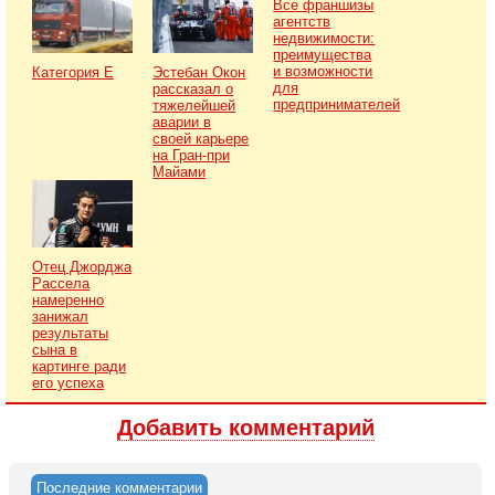
Все франшизы
агентств
недвижимости:
преимущества
и возможности
Категория Е
Эстебан Окон
для
рассказал о
предпринимателей
тяжелейшей
аварии в
своей карьере
на Гран-при
Майами
Отец Джорджа
Рассела
намеренно
занижал
результаты
сына в
картинге ради
его успеха
Добавить комментарий
Последние комментарии