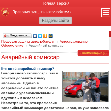
Полная версия
Правовая защита автолюбителя
Поделиться…
Правовая защита автолюбителя
→
Автострахование
→
Оформление
→
Аварийный комиссар
↓ Комментарии (0)
Аварийный комиссар
Кто такой аварийный комиссар?
Говоря слово «комиссар», так и
хочется добавить к нему
«военный». Однако в
современной жизни это понятие
связано с уравновешенным и
вдумчивым человеком.
Несмотря на то, что профессия
«аварийный комиссар» достаточно новая, на уже завоевала