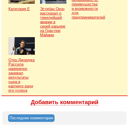
преимущества
и возможности
Категория Е
Эстебан Окон
для
рассказал о
предпринимателей
тяжелейшей
аварии в
своей карьере
на Гран-при
Майами
Отец Джорджа
Рассела
намеренно
занижал
результаты
сына в
картинге ради
его успеха
Добавить комментарий
Последние комментарии