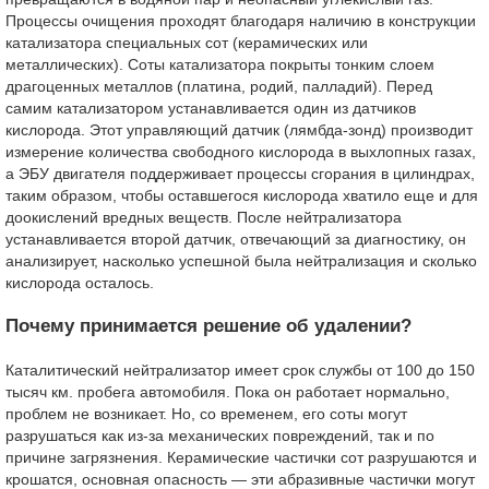
Процессы очищения проходят благодаря наличию в конструкции
катализатора специальных сот (керамических или
металлических). Соты катализатора покрыты тонким слоем
драгоценных металлов (платина, родий, палладий). Перед
самим катализатором устанавливается один из датчиков
кислорода. Этот управляющий датчик (лямбда-зонд) производит
измерение количества свободного кислорода в выхлопных газах,
а ЭБУ двигателя поддерживает процессы сгорания в цилиндрах,
таким образом, чтобы оставшегося кислорода хватило еще и для
доокислений вредных веществ. После нейтрализатора
устанавливается второй датчик, отвечающий за диагностику, он
анализирует, насколько успешной была нейтрализация и сколько
кислорода осталось.
Почему принимается решение об удалении?
Каталитический нейтрализатор имеет срок службы от 100 до 150
тысяч км. пробега автомобиля. Пока он работает нормально,
проблем не возникает. Но, со временем, его соты могут
разрушаться как из-за механических повреждений, так и по
причине загрязнения. Керамические частички сот разрушаются и
крошатся, основная опасность — эти абразивные частички могут