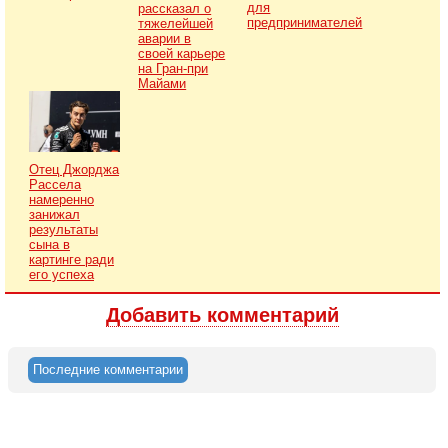
для
рассказал о
предпринимателей
тяжелейшей
аварии в
своей карьере
на Гран-при
Майами
Отец Джорджа
Рассела
намеренно
занижал
результаты
сына в
картинге ради
его успеха
Добавить комментарий
Последние комментарии