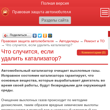
Полная версия
Правовая защита автолюбителя
Поделиться…
Правовая защита автолюбителя
→
Автодилеры
→
Ремонт и ТО
→
Что случится, если удалить катализатор?
Что случится, если
↓ Комментарии (0)
удалить катализатор?
Автомобильный катализатор очищает выхлопные газы.
Исправное состояние катализатора гарантирует, что
основные вещества, которые вырабатывает двигатель во
время своей работы, будут безвредными для окружающей
среды.
Очищение выхлопных газов происходит по методике
доокисления, таким образом вредные химические выхлопы
превращаются в водяной пар и неопасный углекислый газ.