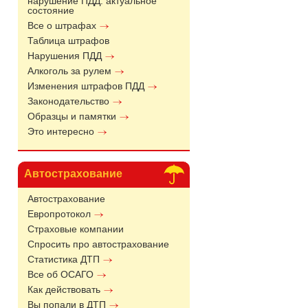
нарушение ПДД: актуальное
состояние
Все о штрафах
Таблица штрафов
Нарушения ПДД
Алкоголь за рулем
Изменения штрафов ПДД
Законодательство
Образцы и памятки
Это интересно
Автострахование
Автострахование
Европротокол
Страховые компании
Спросить про автострахование
Статистика ДТП
Все об ОСАГО
Как действовать
Вы попали в ДТП