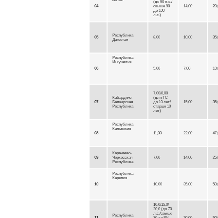
(до 90 л.с./
04
свыше 90
14,00
20,
до 100
л.с.)
Республика
05
8,00
10,00
35,
Дагестан
Республика
Ингушетия
06
5,00
7,00
10,
7,00/0,00
Кабардино-
(для ТС
07
Балкарская
до 10 лет/
15,00
35,
Республика
старше 10
лет)
Республика
Калмыкия
08
11,00
22,00
47,
Карачаево-
09
Черкесская
7,00
14,00
25,
Республика
Республика
Карелия
10
10,00
35,00
50,
10,0/15,0/
20,0 (до 70
л.с./свыше
Республика
11
70 до 85/
30,00
50,