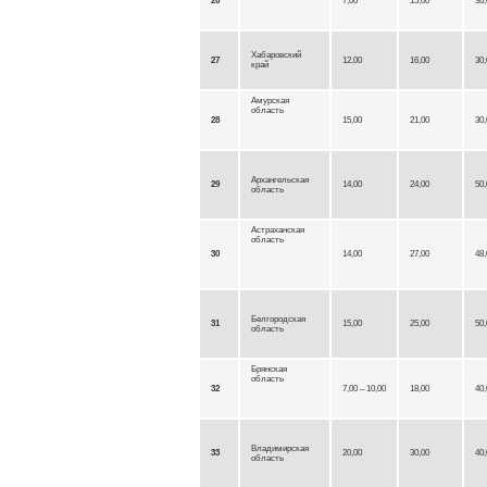
26
7,00
15,00
36,
Хабаровский
27
12,00
16,00
30,
край
Амурская
область
28
15,00
21,00
30,
Архангельская
29
14,00
24,00
50,
область
Астраханская
область
30
14,00
27,00
48,
Белгородская
31
15,00
25,00
50,
область
Брянская
область
32
7,00 – 10,00
18,00
40,
Владимирская
33
20,00
30,00
40,
область