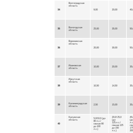
Волгоградская
область
34
9,00
20,00
40,
Вологодская
35
25,00
35,00
50,
область
Воронежская
область
36
20,00
30,00
50,
Ивановская
37
10,00
20,00
35,
область
Иркутская
область
38
10,50
14,50
35,
Калининградская
39
2,50
15,00
35,
область
Калужская
20,0/ 25,0
45,
5,0/10,0 (до
область
(до
(д
80 л.с./
125.л.с./
л.с
40
свыше 80
свыше 125
св
до 100
до 150
17
л.с.)
л.с.)
200