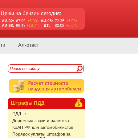
Цены на бензин сегодня:
АИ-92:
67.99
+6.03↑
АИ-95:
72.35
+6.08↑
АИ-98:
99.48
+13.77↑
ДТ:
82.08
+6.64↑
ти
Алкотест
Штрафы ПДД
ПДД
Дорожные знаки и разметка
КоАП РФ для автомобилистов
Порядок уплаты штрафов за