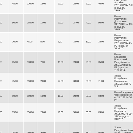
Алтай от
00
45,00
120,00
15,00
20,00
25,00
30,00
40,00
27.11.2002 № 7-12
(в ред. от.
29.09.17)
Закон
Республики
Дагестан от
00
50,00
105,00
14,00
20,00
27,00
40,00
50,00
28.12.2002 № 106
(в ред. от.
26.05.17)
Закон
Республики
Ингушетия от
00
30,00
40,00
5,00
8,00
10,00
13,00
15,00
27.11.2002 № 43-
РЗ (в ред. от.
30.10.17)
Закон
Кабардино-
Балкарской
00
65,00
130,00
7,00
15,00
20,00
25,00
35,00
Республики от
28.11.2002 № 83-
РЗ (в ред. от.
11.06.2014)
Закон
Республики
00
75,00
150,00
20,00
27,00
38,00
60,00
71,00
Калмыкия от
18.11.2014 № 79-
V-3
Закон Карачаево-
Черкесской респ.
00
50,00
100,00
10,00
16,00
20,00
30,00
50,00
от 28.11.16 № 76-
РЗ
Закон
Республики
Карелия от
00
75,00
150,00
25,00
40,00
50,00
65,00
85,00
30.12.1999 № 384
ЗРК (в ред. от.
28.07.17)
Закон
Республики Ком
00
75,00
150,00
20,00
30,00
50,00
65,00
85,00
от 26.11.2002 №