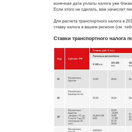
конечная дата уплаты налога уже близк
Если этого не сделать, вам начислят пе
Для расчета транспортного налога в 20
ставку налога в вашем регионе (см. таб
Ставки транспортного налога п
Ставки, руб. /1 л.с.)
Легковые автомобили
Код
Субъект РФ
101-150
15
0-100 л.с.
л.с.
л.с
Республика
01
10,00
20,00
40,
Адыгея
Республика
Башкортостан
02
25,00
35,00
50,
Республика
19,00
Бурятия
-19,50/
27,
(возраст ТС до
10,30/ 9,20/
16,90
03
25,
5 лет/от 5 до 10
8,00
-17,60/
22,
лет/свыше 10
15,70-
лет)
16,00
Республика
8,00/10,0
Алтай