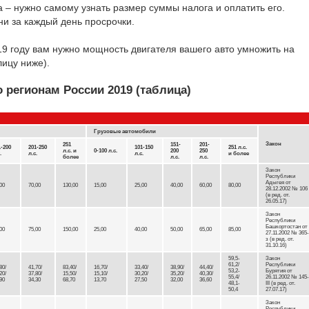
а – нужно самому узнать размер суммы налога и оплатить его.
ни за каждый день просрочки.
19 году вам нужно мощность двигателя вашего авто умножить на
лицу ниже).
о регионам России 2019 (таблица)
Грузовые автомобили
Закон
251
151-
201-
1-200
201-250
101-150
251 л.с.
л.с. и
0-100 л.с.
200
250
.
л.с.
л.с.
и более
более
л.с.
л.с.
Закон
Республики
Адыгея от
00
70,00
130,00
15,00
25,00
40,00
60,00
80,00
28.12.2002 № 106
(в ред. от.
26.05.17)
Закон
Республики
Башкортостан от
00
75,00
150,00
25,00
40,00
50,00
65,00
85,00
27.11.2002 № 365-
з (в ред. от.
31.10.16)
59,5-
Закон
61,2/
Республики
80/
41,70/
83,40/
16,70/
33,40/
38,90/
44,40/
53,2-
Бурятия от
20/
37,80/
15,50/
15,10/
30,20/
35,20/
40,30/
55,4/
26.11.2002 № 145-
90
34,30
68,70
13,70
27,50
32,00
36,60
48,1-
III (в ред. от.
50,4
27.07.17)
Закон
Республики