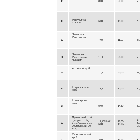
18
8,00
20,00
50,
Республика
19
6,00
15,00
29,
Хакасия
Чеченская
Республика
20
7,00
11,00
24,
Чувашская
21
Республика -
16,00
28,00
50,
Чувашия
Алтайский край
22
10,00
20,00
25,
Краснодарский
23
12,00
25,00
50,
край
Красноярский
край
24
5,00
14,50
29,
Приморский край
(возраст ТС до
42,
18,00/ 8,40/
26,00/
25
3 лет/свыше 3 до
28,
6,00
15,60/ 9,10
10 лет/свыше 10
14,
лет)
Ставропольский
край