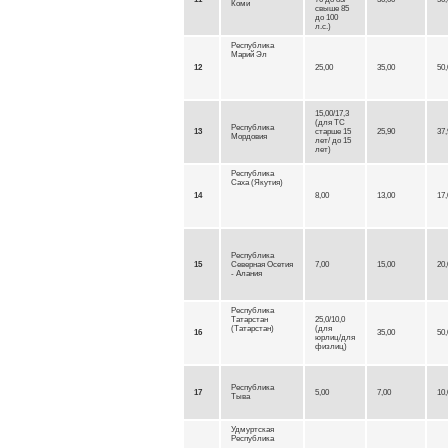
Коми
свыше 85
до 100
л.с.)
Республика
Марий Эл
12
25,00
35,00
50,
15,00/17,3
(для ТС
Республика
13
старше 15
25,90
37,
Мордовия
лет/ до 15
лет)
Республика
Саха (Якутия)
14
8,00
13,00
17,
Республика
15
Северная Осетия
7,00
15,00
20,
- Алания
Республика
Татарстан
25,0/10,0
(Татарстан)
(для
16
35,00
50,
юрлиц/для
физлиц)
Республика
17
5,00
7,00
10,
Тыва
Удмуртская
Республика