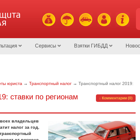
ащита
ля
льтация
Сервисы
Взятки ГИБДД
Новос
еты юриста
→
Транспортный налог
→
Транспортный налог 2019:
9: ставки по регионам
↓ Комментарии (0)
 всех владельцев
тит налог за год.
 транспортный
ависит от региона