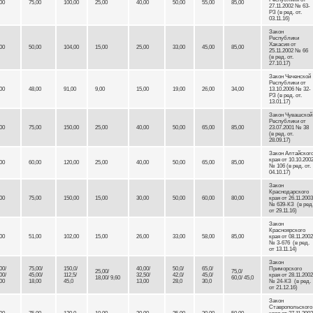
00
75,00
100,00
25,00
40,00
50,00
55,00
85,00
27.11.2002 № 63-
РЗ (в ред. от.
03.11.16)
Закон
Республики
Хакасия от
00
50,00
104,00
15,00
25,00
33,00
45,00
85,00
25.11.2002 № 66
(в ред. от.
27.10.17)
Закон Чеченской
Республики от
00
48,00
91,00
9,00
15,00
19,00
26,00
34,00
13.10.2006 № 32-
РЗ (в ред. от.
13.01.17)
Закон Чувашской
Республики от
00
75,00
150,00
25,00
40,00
50,00
65,00
85,00
23.07.2001 № 38
(в ред. от.
28.09.17)
Закон Алтайског
края от 10.10.200
00
60,00
120,00
25,00
40,00
50,00
65,00
85,00
№ 106 (в ред. от.
04.10.17)
Закон
Краснодарского
00
75,00
150,00
15,00
30,00
50,00
60,00
80,00
края от 26.11.2003
№ 639-КЗ (в ред
от 29.11.16)
Закон
Красноярского
00
51,00
102,00
15,00
26,00
33,00
58,00
85,00
края от 08.11.2002
№ 3-676 (в ред.
от 13.11.14)
Закон
00/
75,00/
150,0/
40,00/
50,0/
65,0/
Приморского
25,00/
75,0/
00/
45,00/
112,5/
32,50/
42,0/
45,0/
края от 28.11.2002
18,00/ 9,60
60,0/ 45,0
00
18,00
45,0
13,00
28,0
30,0
№ 24-КЗ (в ред.
от 21.12.16)
Закон
Ставропольского