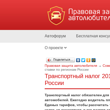
Правовая з
автолюбите
Автофорум
Бесплатная консу
О проекте
Поделиться…
Правовая защита автолюбителя
→
Сов
ставки по регионам России
Транспортный налог 201
России
Транспортный налог обязателен для
автомобилей. Ежегодно водитель пла
Единых тарифов, чтобы рассчитать
налог, не существует, и его размер з