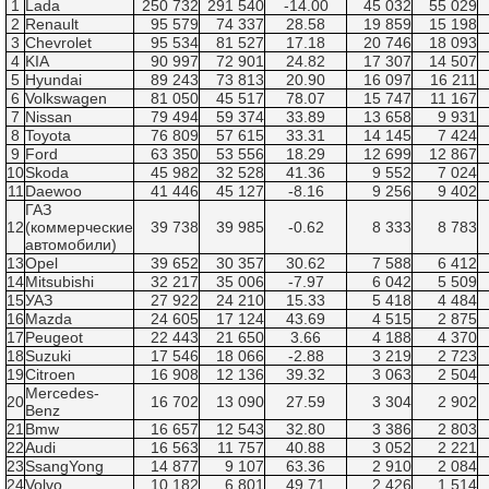
1
Lada
250 732
291 540
-14.00
45 032
55 029
2
Renault
95 579
74 337
28.58
19 859
15 198
3
Chevrolet
95 534
81 527
17.18
20 746
18 093
4
KIA
90 997
72 901
24.82
17 307
14 507
5
Hyundai
89 243
73 813
20.90
16 097
16 211
6
Volkswagen
81 050
45 517
78.07
15 747
11 167
7
Nissan
79 494
59 374
33.89
13 658
9 931
8
Toyota
76 809
57 615
33.31
14 145
7 424
9
Ford
63 350
53 556
18.29
12 699
12 867
10
Skoda
45 982
32 528
41.36
9 552
7 024
11
Daewoo
41 446
45 127
-8.16
9 256
9 402
ГАЗ
12
(коммерческие
39 738
39 985
-0.62
8 333
8 783
автомобили)
13
Opel
39 652
30 357
30.62
7 588
6 412
14
Mitsubishi
32 217
35 006
-7.97
6 042
5 509
15
УАЗ
27 922
24 210
15.33
5 418
4 484
16
Mazda
24 605
17 124
43.69
4 515
2 875
17
Peugeot
22 443
21 650
3.66
4 188
4 370
18
Suzuki
17 546
18 066
-2.88
3 219
2 723
19
Citroen
16 908
12 136
39.32
3 063
2 504
Mercedes-
20
16 702
13 090
27.59
3 304
2 902
Benz
21
Bmw
16 657
12 543
32.80
3 386
2 803
22
Audi
16 563
11 757
40.88
3 052
2 221
23
SsangYong
14 877
9 107
63.36
2 910
2 084
24
Volvo
10 182
6 801
49.71
2 426
1 514