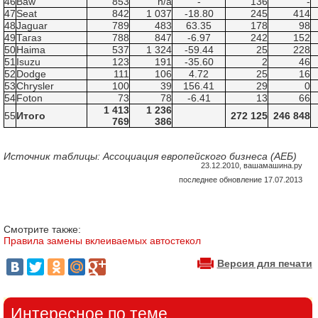
46
Baw
853
n/a
-
136
-
47
Seat
842
1 037
-18.80
245
414
48
Jaguar
789
483
63.35
178
98
49
Тагаз
788
847
-6.97
242
152
50
Haima
537
1 324
-59.44
25
228
51
Isuzu
123
191
-35.60
2
46
52
Dodge
111
106
4.72
25
16
53
Chrysler
100
39
156.41
29
0
54
Foton
73
78
-6.41
13
66
1 413
1 236
55
Итого
272 125
246 848
769
386
Источник таблицы: Ассоциация европейского бизнеса (АЕБ)
23.12.2010, вашамашина.ру
последнее обновление 17.07.2013
Смотрите также:
Правила замены вклеиваемых автостекол
Версия для печати
Интересное по теме