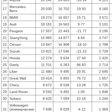
16
Mazda
20 142
24 605
-18.14
4 129
Mercedes-
17
20 030
16 702
19.93
4 160
Benz
18
BMW
19 274
16 657
15.71
3 571
19
Audi
18 181
16 563
9.77
3 101
20
Peugeot
17 557
22 443
-21.77
3 195
21
SsangYong
15 865
14 877
6.64
3 747
22
Citroen
13 847
16 908
-18.10
2 798
23
Suzuki
13 821
17 546
-21.23
2 728
24
Honda
12 274
9 634
27.40
2 420
25
Geely
11 701
6 263
86.83
2 714
26
Lifan
11 480
9 495
20.91
2 690
27
Great Wall
10 414
5 893
76.72
1 657
28
Chery
9 672
8 538
13.28
1 725
29
Land Rover
9 592
9 492
1.05
1 848
30
Subaru
8 625
7 059
22.18
1 244
Volkswagen
31
(коммерческие
7 698
8 029
-4.12
1 369