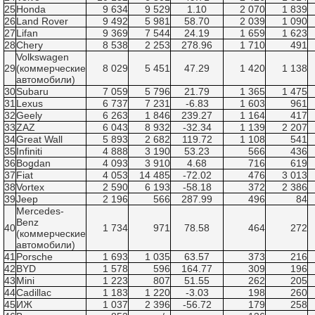
25
Honda
9 634
9 529
1.10
2 070
1 839
26
Land Rover
9 492
5 981
58.70
2 039
1 090
27
Lifan
9 369
7 544
24.19
1 659
1 623
28
Chery
8 538
2 253
278.96
1 710
491
Volkswagen
29
(коммерческие
8 029
5 451
47.29
1 420
1 138
автомобили)
30
Subaru
7 059
5 796
21.79
1 365
1 475
31
Lexus
6 737
7 231
-6.83
1 603
961
32
Geely
6 263
1 846
239.27
1 164
417
33
ZAZ
6 043
8 932
-32.34
1 139
2 207
34
Great Wall
5 893
2 682
119.72
1 108
541
35
Infiniti
4 888
3 190
53.23
566
436
36
Bogdan
4 093
3 910
4.68
716
619
37
Fiat
4 053
14 485
-72.02
476
3 013
38
Vortex
2 590
6 193
-58.18
372
2 386
39
Jeep
2 196
566
287.99
496
84
Mercedes-
Benz
40
1 734
971
78.58
464
272
(коммерческие
автомобили)
41
Porsche
1 693
1 035
63.57
373
216
42
BYD
1 578
596
164.77
309
196
43
Mini
1 223
807
51.55
262
205
44
Cadillac
1 183
1 220
-3.03
198
260
45
ИЖ
1 037
2 396
-56.72
179
258