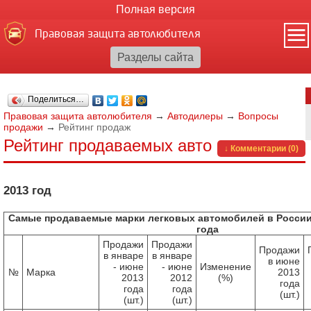
Полная версия
Правовая защита автолюбителя
Поделиться…
Правовая защита автолюбителя
→
Автодилеры
→
Вопросы
продажи
→
Рейтинг продаж
Рейтинг продаваемых авто
↓ Комментарии (0)
2013 год
Самые продаваемые марки легковых автомобилей в России 
года
Продажи
Продажи
Продажи
в январе
в январе
в июне
- июне
- июне
Изменение
№
Марка
2013
2013
2012
(%)
года
года
года
(шт.)
(шт.)
(шт.)