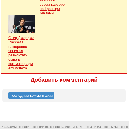
аварии в
своей карьере
на Гран-при
Майами
Отец Джорджа
Рассела
намеренно
занижал
результаты
сына в
картинге ради
его успеха
Добавить комментарий
Последние комментарии
Уважаемые посетители, если вы хотите разместить где-то наши материалы частично