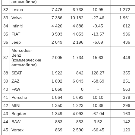
автомобили)
32
Lexus
7 476
6 738
10.95
1 272
33
Volvo
7 386
10 182
-27.46
1 961
34
Infiniti
4 426
4 888
-9.45
612
35
FIAT
3 503
4 053
-13.57
936
36
Jeep
2 049
2 196
-6.69
436
Mercedes-
Benz
37
2 005
1 734
15.63
449
(коммерческие
автомобили)
38
SEAT
1 922
842
128.27
355
39
ZAZ
1 892
6 043
-68.69
251
40
FAW
1 868
0
-
563
41
Porsche
1 864
1 693
10.10
378
42
MINI
1 350
1 223
10.38
296
43
Bogdan
1 349
4 093
-67.04
163
44
BAW
883
853
3.52
142
45
Vortex
869
2 590
-66.45
120