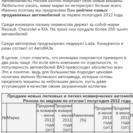
Автомобилисты России охотно покупают себе новые машины.
Любопытно узнать, какие марки их интересуют больше всего.
Именно поэтому мы предлагаем Вам
рейтинг самых
продаваемых автомобилей
за первое полугодие 2012 года.
Среди иномарок пальму первенства держат за собой марки
Renault, Chevrolet и KIA. На троих они продали более 250 тысяч
автомобилей.
Среди автопрома предсказуемо лидирует Lada. Конкуренты в
разы отстают от АвтоВАЗа.
В целом, стоит отметить, что иномарки покупаются примерно в
два раза чаще. Но если взять компании по отдельности, то
популярность автомобилей ВАЗ превосходит абсолютно всех.
Это и понятно, ведь для большинства подходит ценовая
политика именно Волжского автозавода, которые готовы
предложть машины за небольшие деньги, пусть даже
уступающие в качестве своим заграничным коллегам.
Продажи новых легковых и легких коммерческих автомоб
России по маркам по итогам I полугодия 2012 года
Продажи
Продажи
Продажи
Продажи
в январе
в январе
в июне
в июне
- июне
- июне
Изменение
И
№
Марка
2012
2011
2012
2011
(%)
года
года
года
года
(шт.)
(шт.)
(шт.)
(шт.)