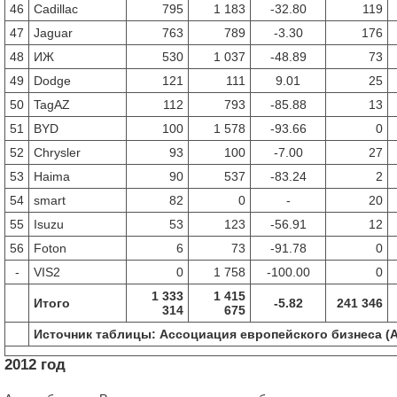
46
Cadillac
795
1 183
-32.80
119
47
Jaguar
763
789
-3.30
176
48
ИЖ
530
1 037
-48.89
73
49
Dodge
121
111
9.01
25
50
TagAZ
112
793
-85.88
13
51
BYD
100
1 578
-93.66
0
52
Chrysler
93
100
-7.00
27
53
Haima
90
537
-83.24
2
54
smart
82
0
-
20
55
Isuzu
53
123
-56.91
12
56
Foton
6
73
-91.78
0
-
VIS2
0
1 758
-100.00
0
1 333
1 415
Итого
-5.82
241 346
314
675
Источник таблицы: Ассоциация европейского бизнеса (
2012 год