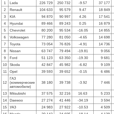
1
Lada
226 729
250 732
-9.57
37 177
2
Renault
104 633
95 579
9.47
18 849
3
KIA
94 870
90 997
4.26
17 541
4
Hyundai
89 466
89 243
0.25
16 879
5
Chevrolet
80 200
95 534
-16.05
14 855
6
Volkswagen
77 280
81 050
-4.65
14 698
7
Toyota
73 054
76 826
-4.91
14 736
8
Nissan
63 747
79 494
-19.81
9 056
9
Ford
51 123
63 350
-19.30
9 681
10
Skoda
42 847
45 982
-6.82
9 109
11
Opel
39 593
39 652
-0.15
6 486
ГАЗ
12
(коммерческие
38 180
39 738
-3.92
7 446
автомобили)
13
Mitsubishi
37 575
32 216
16.63
5 233
14
Daewoo
27 274
41 446
-34.19
3 594
15
УАЗ
24 983
27 922
-10.53
4 509