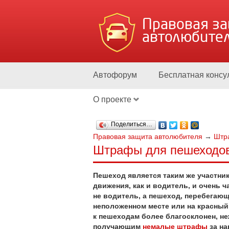
Правовая з
автолюбите
Автофорум
Бесплатная консу
О проекте
Поделиться…
Правовая защита автолюбителя
→
Штр
Штрафы для пешеходов
Пешеход является таким же участни
движения, как и водитель, и очень 
не водитель, а пешеход, перебегающ
неположенном месте или на красный 
к пешеходам более благосклонен, не
получающим
немалые штрафы
за на