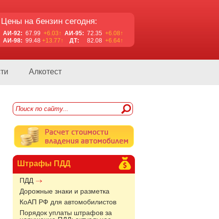
Цены на бензин сегодня:
АИ-92:
67.99
+6.03↑
АИ-95:
72.35
+6.08↑
АИ-98:
99.48
+13.77↑
ДТ:
82.08
+6.64↑
ти
Алкотест
Штрафы ПДД
ПДД
Дорожные знаки и разметка
КоАП РФ для автомобилистов
Порядок уплаты штрафов за