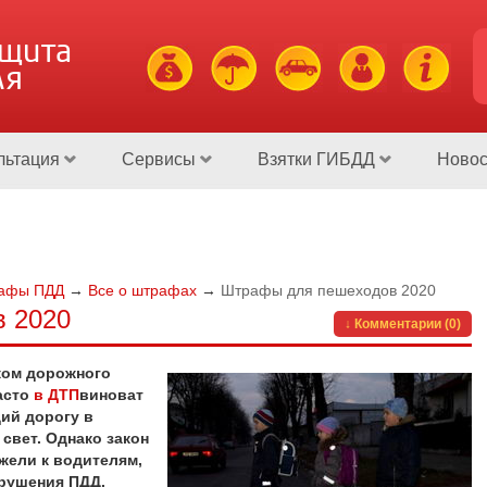
ащита
ля
льтация
Сервисы
Взятки ГИБДД
Новос
афы ПДД
→
Все о штрафах
→
Штрафы для пешеходов 2020
 2020
↓ Комментарии (0)
ком дорожного
часто
в ДТП
виноват
ий дорогу в
свет. Однако закон
жели к водителям,
рушения ПДД.