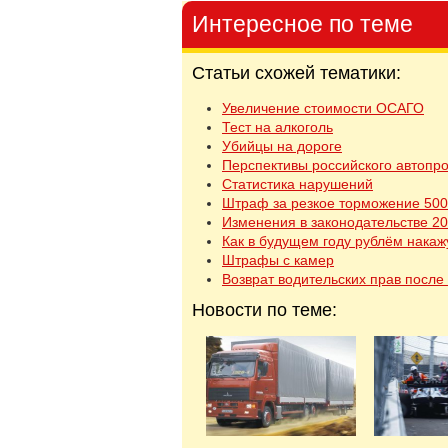
Интересное по теме
Статьи схожей тематики:
Увеличение стоимости ОСАГО
Тест на алкоголь
Убийцы на дороге
Перспективы российского автопр
Статистика нарушений
Штраф за резкое торможение 500
Изменения в законодательстве 2
Как в будущем году рублём накаж
Штрафы с камер
Возврат водительских прав посл
Новости по теме: