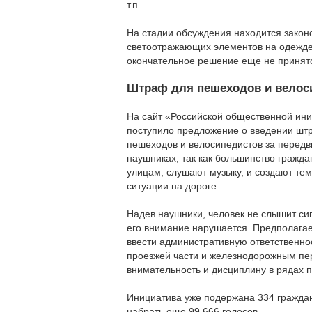
т.п.
На стадии обсуждения находится закон
светоотражающих элементов на одежде 
окончательное решение еще не принят
Штраф для пешеходов и велоси
На сайт «Российской общественной ин
поступило предложение о введении шт
пешеходов и велосипедистов за передв
наушниках, так как большинство граждан
улицам, слушают музыку, и создают т
ситуации на дороге.
Надев наушники, человек не слышит си
его внимание нарушается. Предполагае
ввести административную ответственно
проезжей части и железнодорожным пер
внимательность и дисциплину в рядах п
Инициатива уже подержана 334 граждан
набрать еще 99.666 голосов.