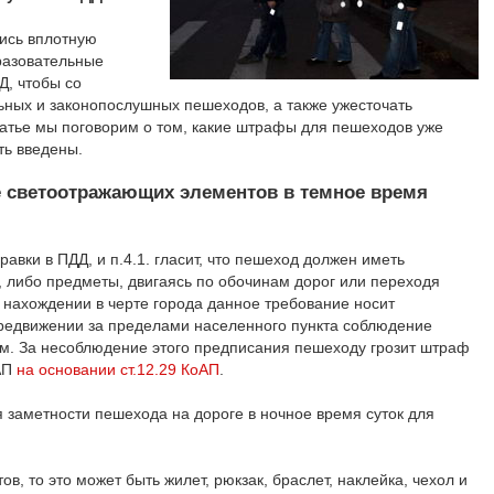
ись вплотную
разовательные
Д, чтобы со
ьных и законопослушных пешеходов, а также ужесточать
татье мы поговорим о том, какие штрафы для пешеходов уже
ть введены.
е светоотражающих элементов в темное время
равки в ПДД, и п.4.1. гласит, что пешеход должен иметь
либо предметы, двигаясь по обочинам дорог или переходя
и нахождении в черте города данное требование носит
ередвижении за пределами населенного пункта соблюдение
м. За несоблюдение этого предписания пешеходу грозит штраф
оАП
на основании ст.12.29 КоАП
.
заметности пешехода на дороге в ночное время суток для
, то это может быть жилет, рюкзак, браслет, наклейка, чехол и