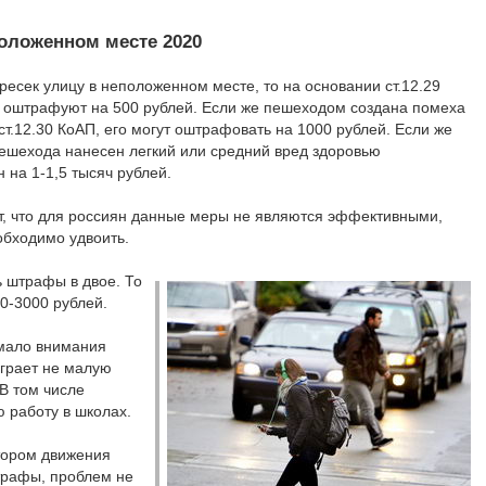
оложенном месте 2020
есек улицу в неположенном месте, то на основании ст.12.29
 оштрафуют на 500 рублей. Если же пешеходом создана помеха
ст.12.30 КоАП, его могут оштрафовать на 1000 рублей. Если же
ешехода нанесен легкий или средний вред здоровью
 на 1-1,5 тысяч рублей.
т, что для россиян данные меры не являются эффективными,
обходимо удвоить.
ь штрафы в двое. То
00-3000 рублей.
 мало внимания
играет не малую
В том числе
 работу в школах.
тором движения
штрафы, проблем не