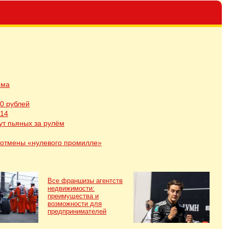
ома
0 рублей
014
ут пьяных за рулём
е отмены «нулевого промилле»
Все франшизы агентств
недвижимости:
преимущества и
возможности для
предпринимателей