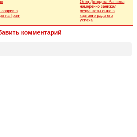
он
Отец Джорджа Рассела
намеренно занижал
 аварии в
результаты сына в
ре на Гран-
картинге ради его
успеха
бавить комментарий