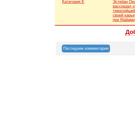
Категория Е
Эстебан Ок
рассказал о
тяжелейшей
своей карье
при Майами
До
Последние комментарии