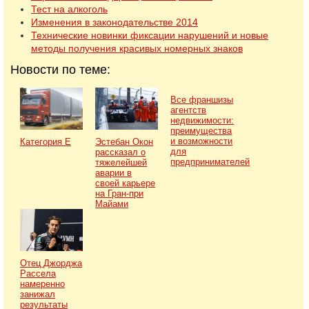
Тест на алкоголь
Изменения в законодательстве 2014
Технические новинки фиксации нарушений и новые
методы получения красивых номерных знаков
Новости по теме:
Все франшизы
агентств
недвижимости:
преимущества
и возможности
Категория Е
Эстебан Окон
для
рассказал о
предпринимателей
тяжелейшей
аварии в
своей карьере
на Гран-при
Майами
Отец Джорджа
Рассела
намеренно
занижал
результаты