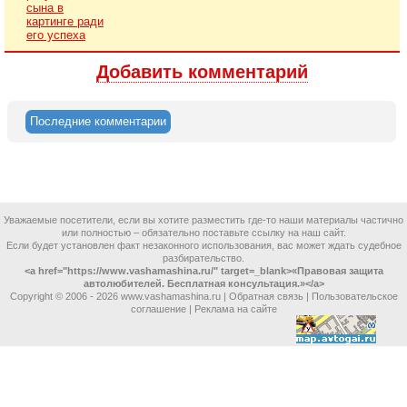
сына в
картинге ради
его успеха
Добавить комментарий
Последние комментарии
Уважаемые посетители, если вы хотите разместить где-то наши материалы частично
или полностью – обязательно поставьте ссылку на наш сайт.
Если будет установлен факт незаконного использования, вас может ждать судебное
разбирательство.
<a href="https://www.vashamashina.ru/" target=_blank>«Правовая защита
автолюбителей. Бесплатная консультация.»</a>
Copyright © 2006 -
2026 www.vashamashina.ru |
Обратная связь
|
Пользовательское
соглашение
|
Реклама на сайте