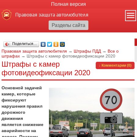
Полная версия
Правовая защита автолюбителя
Поделиться…
Правовая защита автолюбителя
→
Штрафы ПДД
→
Все о
штрафах
→
Штрафы с камер фотовидеофиксации 2020
Штрафы с камер
↓ Комментарии (0)
фотовидеофиксации 2020
Основной задачей
камер, которые
фиксируют
нарушения правил
дорожного
движения
является снижение
аварийности на
дороге. Поэтому,