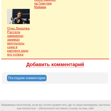
на Гран-при
Майами
Отец Джорджа
Рассела
намеренно
занижал
результаты
сына в
картинге ради
его успеха
Добавить комментарий
Последние комментарии
Уважаемые посетители, если вы хотите разместить где-то наши материалы частично
или полностью – обязательно поставьте ссылку на наш сайт.