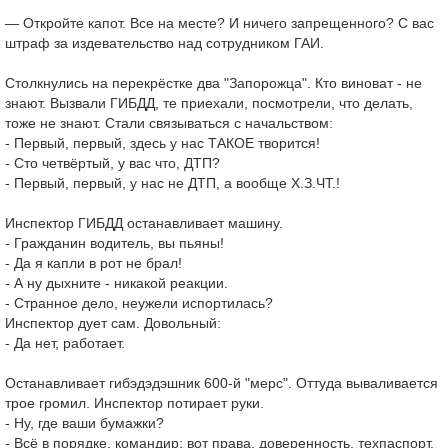
— Откройте капот. Все на месте? И ничего запрещенного? С вас
штраф за издевательство над сотрудником ГАИ.
Столкнулись на перекрёстке два "Запорожца". Кто виноват - не
знают. Вызвали ГИБДД, те приехали, посмотрели, что делать,
тоже не знают. Стали связываться с начальством:
- Первый, первый, здесь у нас ТАКОЕ творится!
- Сто четвёртый, у вас что, ДТП?
- Первый, первый, у нас не ДТП, а вообще Х.З.ЧТ.!
Инспектор ГИБДД останавливает машину.
- Гражданин водитель, вы пьяны!
- Да я капли в рот не брал!
- А ну дыхните - никакой реакции.
- Странное дело, неужели испортилась?
Инспектор дует сам. Довольный:
- Да нет, работает.
Останавливает гибэдэдэшник 600-й "мерс". Оттуда вываливается
трое громил. Инспектор потирает руки.
- Ну, где ваши бумажки?
- Всё в порядке, командир: вот права, доверенность, техпаспорт.