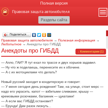
Полная версия
Правовая защита автолюбителя
Поделиться…
Правовая защита автолюбителя
→
Полезная информация
→
Любопытное
→
Анекдоты про ГИБДД
Анекдоты про ГИБДД
↓ Комментарии (1)
— Алло, ГАИ? Я тут ехал по трассе и двух хорьков задавил.
— Ну что ж поделаешь, перенесите их к обочине.
— А с их мотоциклами что делать?
Новый русский заходит в кондитерскую и говорит:
— У меня сегодня день рождения! Там, на улице, стоит мерс —
надо его украсить. капот — взбитыми сливками, крышу —
кремовыми розочками, багажник — цукатами!
— А если вас ГИБДД остановит?
— Ерунда! Дам разок лизнуть...