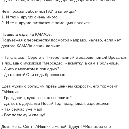
Чем похожи работники ГАИ и китайцы?
1. И тех и других очень много.
2. И те и другие питаются с помощью палочек.
Правила езды на КАМАЗе.
Подъезжая к перекрестку посмотри направо, налево, если нет
другого КАМАЗа езжай дальше.
- Ты слышал, Серега в Питере пьяный в аварию попал! Врезался
в лошадь с мужиком! "Мерседес" - всмятку, а сам в больнице.
- А что с мужиком и лошадью?
- Да ни чего! Они ведь бронзовые.
Едет мужик с большим превышением скорости, его тормозит
ГАИшник.
- Гражданин, куда ж вы так спешите?
- Да, вот, с друзьями Новый Год праздновал, задержался.
- Так сейчас уже май!
- Вот поэтому и спешу!
Дом. Ночь. Спят ГАИшник с женой. Вдруг ГАИшник во сне