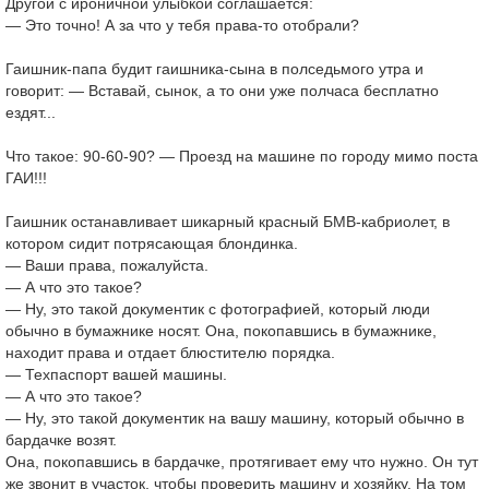
Другой с ироничной улыбкой соглашается:
— Это точно! А за что у тебя права-то отобрали?
Гаишник-папа будит гаишника-сына в полседьмого утра и
говорит: — Вставай, сынок, а то они уже полчаса бесплатно
ездят...
Что такое: 90-60-90? — Проезд на машине по городу мимо поста
ГАИ!!!
Гаишник останавливает шикарный красный БМВ-кабриолет, в
котором сидит потрясающая блондинка.
— Ваши права, пожалуйста.
— А что это такое?
— Ну, это такой документик с фотографией, который люди
обычно в бумажнике носят. Она, покопавшись в бумажнике,
находит права и отдает блюстителю порядка.
— Техпаспорт вашей машины.
— А что это такое?
— Ну, это такой документик на вашу машину, который обычно в
бардачке возят.
Она, покопавшись в бардачке, протягивает ему что нужно. Он тут
же звонит в участок, чтобы проверить машину и хозяйку. На том