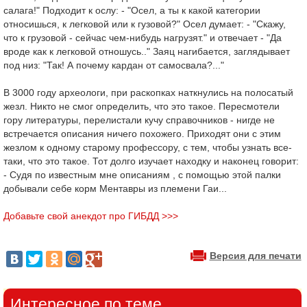
салага!" Подходит к ослу: - "Осел, а ты к какой категории
относишься, к легковой или к гузовой?" Осел думает: - "Скажу,
что к грузовой - сейчас чем-нибудь нагрузят." и отвечает - "Да
вроде как к легковой отношусь.." Заяц нагибается, заглядывает
под низ: "Так! А почему кардан от самосвала?..."
В 3000 году археологи, при раскопках наткнулись на полосатый
жезл. Никто не смог определить, что это такое. Пересмотели
гору литературы, перелистали кучу справочников - нигде не
встречается описания ничего похожего. Приходят они с этим
жезлом к одному старому профессору, с тем, чтобы узнать все-
таки, что это такое. Тот долго изучает находку и наконец говорит:
- Судя по известным мне описаниям , с помощью этой палки
добывали себе корм Ментавры из племени Гаи...
Добавьте свой анекдот про ГИБДД >>>
Версия для печати
Интересное по теме