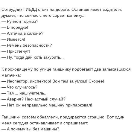
Сотрудник ГИБДД стоит на дороге. Останавливает водителя,
думает, что сейчас с него сорвет копейку...
— Ручной тормоз?
— В порядке!
— Аптечка в салоне?
— Имеется!
— Ремень безопасности?
— Пристегнут!
— Ну, тогда дай хоть закурить...
К проходящему по улице гаишнику подбегают два запыхавшихся
мальчика:
— Инспектор, инспектор! Вон там за углом! Скорее!
— Что случилось?
— Там... наш учитель...
— Авария? Несчастный случай?
— Нет, он неправильно машину припарковал!
Гаишники совсем обнаглели, придираются страшно. Вот один
меня сегодня останавливает и спрашивает:
— А почему вы без машины?