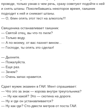
проводе, только узнав о чем речь, сразу советуют подойти к ней
и снять штаны. Поколебавшись некоторое время, гаишник
подходит к ней и снимает штаны.
— О, блин опять этот тест на алкоголь!!!
Священика останавливает гаишник:
— Святой отец, вы что-то пили?
— Только воду.
— А по-моему, от вас пахнет вином...
— Господи, ты опять это сделал!
— Дыхните.
— Пожалуйста.
— Еще раз.
— Зачем?
— Очень запах нравится.
Сдает мужик экзамен в ГАИ. Мент спрашивает:
— Что это за знак — корова внутри треугольника?
. — Ну как какой? Это — скотина на дороге.
— Ну и где он устанавливается?
— Ну как где? Сто-двести метров от поста ГАИ.