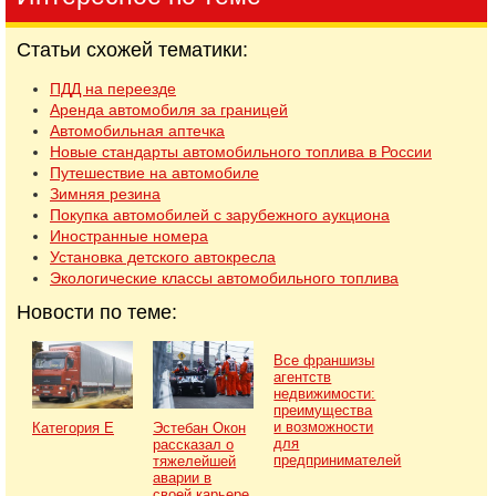
Статьи схожей тематики:
ПДД на переезде
Аренда автомобиля за границей
Автомобильная аптечка
Новые стандарты автомобильного топлива в России
Путешествие на автомобиле
Зимняя резина
Покупка автомобилей с зарубежного аукциона
Иностранные номера
Установка детского автокресла
Экологические классы автомобильного топлива
Новости по теме:
Все франшизы
агентств
недвижимости:
преимущества
и возможности
Категория Е
Эстебан Окон
для
рассказал о
предпринимателей
тяжелейшей
аварии в
своей карьере