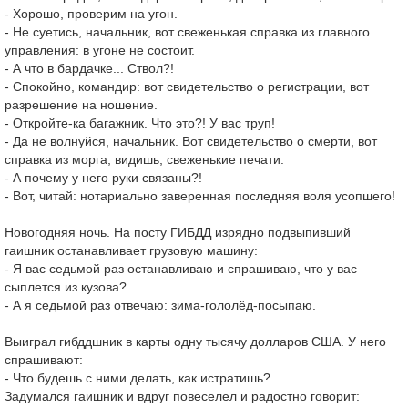
- Хорошо, проверим на угон.
- Не суетись, начальник, вот свеженькая справка из главного
управления: в угоне не состоит.
- А что в бардачке... Ствол?!
- Спокойно, командир: вот свидетельство о регистрации, вот
разрешение на ношение.
- Откройте-ка багажник. Что это?! У вас труп!
- Да не волнуйся, начальник. Вот свидетельство о смерти, вот
справка из морга, видишь, свеженькие печати.
- А почему у него руки связаны?!
- Вот, читай: нотариально заверенная последняя воля усопшего!
Новогодняя ночь. На посту ГИБДД изрядно подвыпивший
гаишник останавливает грузовую машину:
- Я вас седьмой раз останавливаю и спрашиваю, что у вас
сыплется из кузова?
- А я седьмой раз отвечаю: зима-гололёд-посыпаю.
Выиграл гибддшник в карты одну тысячу долларов США. У него
спрашивают:
- Что будешь с ними делать, как истратишь?
Задумался гаишник и вдруг повеселел и радостно говорит: