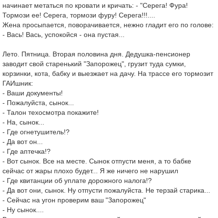
начинает метаться по кровати и кричать: - "Серега! Фура!
Тормози ее! Серега, тормози фуру! Серега!!!....
Жена просыпается, поворачивается, нежно гладит его по голове:
- Вась! Вась, успокойся - она пустая...
Лето. Пятница. Вторая половина дня. Дедушка-пенсионер
заводит свой старенький "Запорожец", грузит туда сумки,
корзинки, кота, бабку и выезжает на дачу. На трассе его тормозит
ГАИшник:
- Ваши документы!
- Пожалуйста, сынок...
- Талон техосмотра покажите!
- На, сынок...
- Где огнетушитель!?
- Да вот он...
- Где аптечка!?
- Вот сынок. Все на месте. Сынок отпусти меня, а то бабке
сейчас от жары плохо будет... Я же ничего не нарушил
- Где квитанции об уплате дорожного налога!?
- Да вот они, сынок. Ну отпусти пожалуйста. Не терзай старика...
- Сейчас на угон проверим ваш "Запорожец"
- Ну сынок....