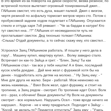
В это время из-за поворота на дикой скорости, визжа резиной, по
встречной полосе вылетает огромный тонированный джип...
ГАИшник свистит, что есть духа, машет палкой. Джип с визгом,
чертя резиной по асфальту тормозит метров через сто. Потом с
пробуксовкой задним ходом подлетает к ГАИшнику. Опускается
стекло и оттуда харя 7х8 рявкает: - "Че за бардак в натуре! Кто
тут свистел нна...!?" ГАИшник от неожиданности чуть не
проглатывает свисток. Дед тихонько толкает ГАИшника:
-Слышь! Отдай документы, а то сейчас скажу ему, кто свистел...
Устроился Заяц ГАИшником работать. И пошли у него дела в
гору!... Машину купил, квартиру купил... Волку завидно стало.
Встречает он как-то Зайца и грит: - "Блин, Заяц! Ты как
ГАИшником стал - так все у тебя ништяк! А я блин, последний
кусок хлеба доедаю... Дай мне жезл с фуражкой хотя бы на
денек - подработать хоть детям на молоко..." Ну Заяц ему: - "
Мне для друга не жалко. Бери - работай. Мож немножко на
жизнь наживешь..." Взял Волк жезл, одел фуражку, и стоит на
тропинке, а Заяц рядом - смотрит. По тропинке идет Осел. Волк
его - рраз, к обочине! Ваши документы! Ну Волк на документы
смотрит - все нормально. Нарушить Осел - тоже вроде ничего не
нарушил... Короче - не к чему придраться. Подходит к Зайцу: -
"Косой, че делать-то? Придется отпустить!" Заяц ему: - "Учись