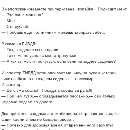
В неположенном месте припаркована «копейка». Подходит мент.
— Это ваша машина?
— Моя.
— Сто рублей.
— Прибавь еще полтинник и можешь забирать себе...
Экзамен в ГИБДД:
— Так, вождение вы не сдали!
— Так я же не успел с места тронуться!
— А как вы могли тронуться, если сели на заднее сиденье?
Инспектор ГИБДД останавливает машину, за рулем которой
сидит собака, а на заднем сиденье — пассажир.
Инспектор:
— Вы с ума сошли!!! Посадить собаку за руль!!!
— При чем тут я,— оправдывается пассажир,— сам только
недавно подсел по дороге.
Два приятеля, заядлые автомобилисты, встречаются в парке.
Один как ни в чем не бывало говорит:
— Полезно для здоровья время от времени ноги размять!