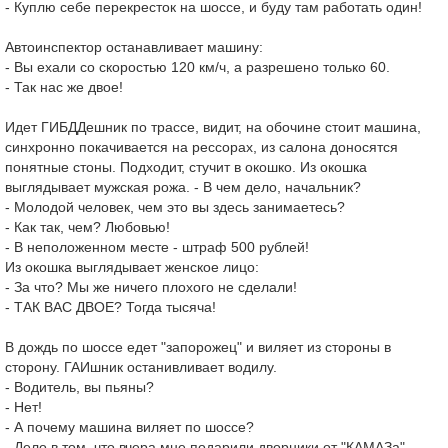
- Куплю себе перекресток на шоссе, и буду там работать один!
Автоинспектор останавливает машину:
- Вы ехали со скоростью 120 км/ч, а разрешено только 60.
- Так нас же двое!
Идет ГИБДДешник по трассе, видит, на обочине стоит машина,
синхронно покачивается на рессорах, из салона доносятся
понятные стоны. Подходит, стучит в окошко. Из окошка
выглядывает мужская рожа. - В чем дело, начальник?
- Молодой человек, чем это вы здесь занимаетесь?
- Как так, чем? Любовью!
- В неположенном месте - штраф 500 рублей!
Из окошка выглядывает женское лицо:
- За что? Мы же ничего плохого не сделали!
- ТАК ВАС ДВОЕ? Тогда тысяча!
В дождь по шоссе едет "запорожец" и виляет из стороны в
сторону. ГАИшник останивливает водилу.
- Водитель, вы пьяны?
- Нет!
- А почему машина виляет по шоссе?
- Дело в том, что вчера мне подарили дворники от "КАМАЗа" ...