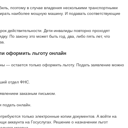
обиль, поэтому в случае владения несколькими транспортными
ирать наиболее мощную машину. И подавать соответствующие
срок действительности. Дети-инвалиды повторно проходят
ку. По закону это может быть год, два, либо пять лет, что
за.
 ли оформить льготу онлайн
ны — остается только оформить льготу. Подать заявление можно
йший отдел ФНС.
аявлением заказным письмом.
и подать онлайн.
требуются только электронные копии документов. А войти на
щи аккаунта на Госуслугах. Решение о назначении льгот
 одного месяца.