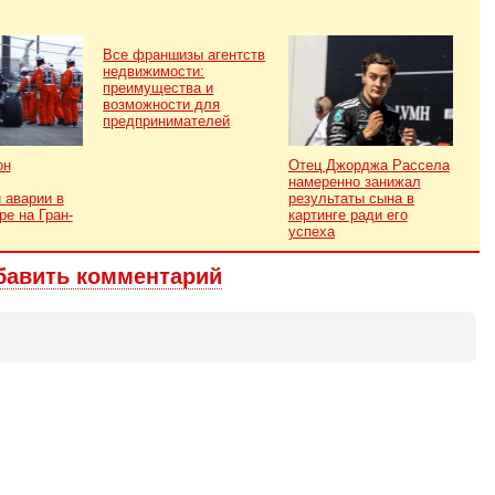
Все франшизы агентств
недвижимости:
преимущества и
возможности для
предпринимателей
он
Отец Джорджа Рассела
намеренно занижал
 аварии в
результаты сына в
ре на Гран-
картинге ради его
успеха
бавить комментарий