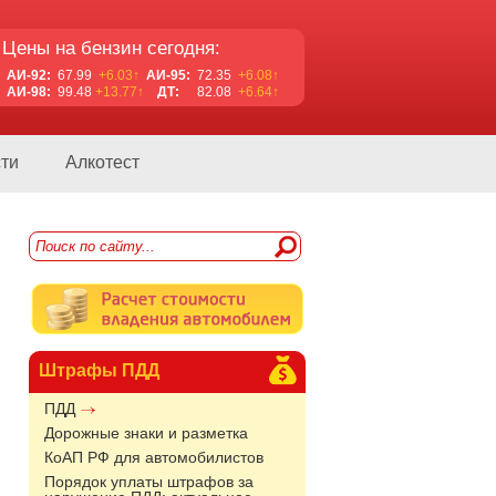
Цены на бензин сегодня:
АИ-92:
67.99
+6.03↑
АИ-95:
72.35
+6.08↑
АИ-98:
99.48
+13.77↑
ДТ:
82.08
+6.64↑
ти
Алкотест
Штрафы ПДД
ПДД
Дорожные знаки и разметка
КоАП РФ для автомобилистов
Порядок уплаты штрафов за