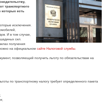
онодательству,
от транспортного
в которых есть
оторые исключения.
томобилей,
ов. И в том случае,
ошадиных сил.
вилах получения
 можно на официальном
сайте Налоговой службы
.
кумент, позволяющий получить льготу по обязательствам на
готы по транспортному налогу требует определенного пакета
:
;
я;