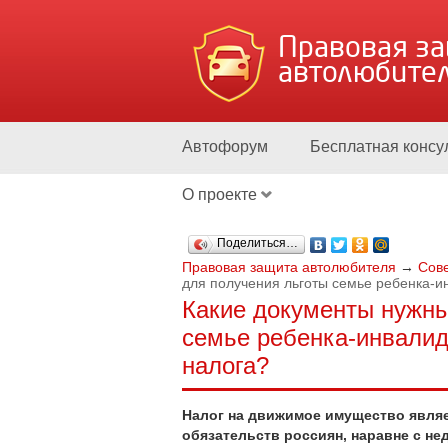
Правовая з
автолюбите
Автофорум
Бесплатная консу
О проекте
Поделиться…
Правовая защита автолюбителя
→
Сов
для получения льготы семье ребенка-и
Какие документы нужны
семье ребенка-инвалид
налога?
Налог на движимое имущество являе
обязательств россиян, наравне с н