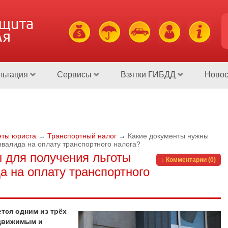
ащита
ля
льтация
Сервисы
Взятки ГИБДД
Новос
еты юриста
→
Транспортный налог
→
Какие документы нужны
нвалида на оплату транспортного налога?
 для получения льготы
↓ Комментарии (0)
а на оплату транспортного
тся одним из трёх
едвижимым и