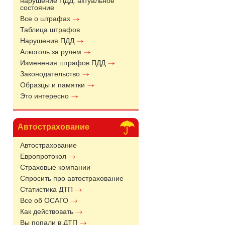
нарушение ПДД: актуальное
состояние
Все о штрафах
Таблица штрафов
Нарушения ПДД
Алкоголь за рулем
Изменения штрафов ПДД
Законодательство
Образцы и памятки
Это интересно
Автострахование
Автострахование
Европротокол
Страховые компании
Спросить про автострахование
Статистика ДТП
Все об ОСАГО
Как действовать
Вы попали в ДТП