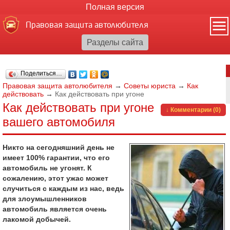
Полная версия
Правовая защита автолюбителя
Поделиться…
Правовая защита автолюбителя
→
Советы юриста
→
Как
действовать
→
Как действовать при угоне
Как действовать при угоне
↓ Комментарии (0)
вашего автомобиля
Никто на сегодняшний день не
имеет 100% гарантии, что его
автомобиль не угонят. К
сожалению, этот ужас может
случиться с каждым из нас, ведь
для злоумышленников
автомобиль является очень
лакомой добычей.