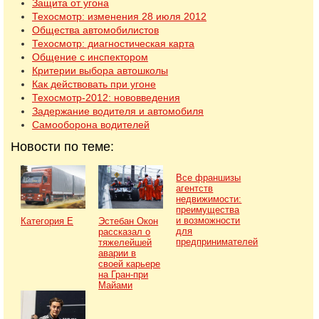
Защита от угона
Техосмотр: изменения 28 июля 2012
Общества автомобилистов
Техосмотр: диагностическая карта
Общение с инспектором
Критерии выбора автошколы
Как действовать при угоне
Техосмотр-2012: нововведения
Задержание водителя и автомобиля
Самооборона водителей
Новости по теме:
Все франшизы
агентств
недвижимости:
преимущества
и возможности
Категория Е
Эстебан Окон
для
рассказал о
предпринимателей
тяжелейшей
аварии в
своей карьере
на Гран-при
Майами