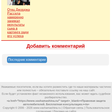
Отец Джорджа
Рассела
намеренно
занижал
результаты
сына в
картинге ради
его успеха
Добавить комментарий
Последние комментарии
Уважаемые посетители, если вы хотите разместить где-то наши материалы частично
или полностью – обязательно поставьте ссылку на наш сайт.
Если будет установлен факт незаконного использования, вас может ждать судебное
разбирательство.
<a href="https://www.vashamashina.ru/" target=_blank>«Правовая защита
автолюбителей. Бесплатная консультация.»</a>
Copyright © 2006 -
2026 www.vashamashina.ru |
Обратная связь
|
Пользовательское
соглашение
|
Реклама на сайте