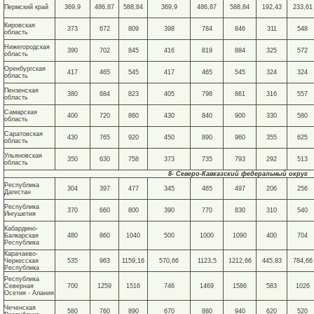
Пермский край
369,9
486,87
588,84
369,9
486,87
588,84
192,43
233,61
Кировская
373
672
809
398
784
846
311
548
область
Нижегородская
390
702
845
416
819
884
325
572
область
Оренбургская
417
465
545
417
465
545
324
324
область
Пензенская
380
684
823
405
798
861
316
557
область
Самарская
400
720
860
430
840
900
330
580
область
Саратовская
430
765
920
450
890
960
355
625
область
Ульяновская
350
630
758
373
735
793
292
513
область
8- Северо-Кавказский федеральный округ
Республика
304
397
477
345
465
497
206
256
Дагестан
Республика
370
660
800
390
770
830
310
540
Ингушетия
Кабардино-
Балкарская
480
860
1040
500
1000
1090
400
704
Республика
Карачаево-
Черкесская
535
963
1159,16
570,66
1123,5
1212,66
445,83
784,66
Республика
Республика
Северная
700
1259
1516
746
1469
1586
583
1026
Осетия - Алания
Чеченская
580
760
890
670
880
940
620
520