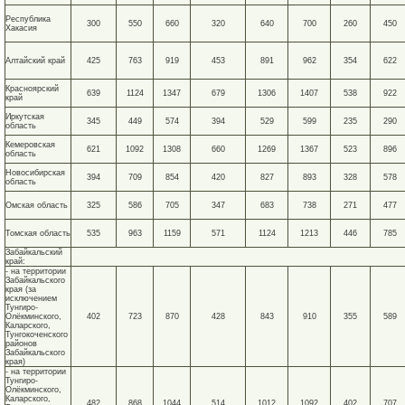
Республика
300
550
660
320
640
700
260
450
Хакасия
Алтайский край
425
763
919
453
891
962
354
622
Красноярский
639
1124
1347
679
1306
1407
538
922
край
Иркутская
345
449
574
394
529
599
235
290
область
Кемеровская
621
1092
1308
660
1269
1367
523
896
область
Новосибирская
394
709
854
420
827
893
328
578
область
Омская область
325
586
705
347
683
738
271
477
Томская область
535
963
1159
571
1124
1213
446
785
Забайкальский
край:
- на территории
Забайкальского
края (за
исключением
Тунгиро-
Олёкминского,
402
723
870
428
843
910
355
589
Каларского,
Тунгокоченского
районов
Забайкальского
края)
- на территории
Тунгиро-
Олёкминского,
Каларского,
482
868
1044
514
1012
1092
402
707