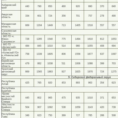
Хабаровский
440
790
950
460
920
990
370
640
край
Амурская
334
601
724
356
701
757
278
490
область
Магаданская
669
1204
1449
713
1405
1516
557
557
область
Сахалинская
область:
- МО ГО «г.
Южно-
728
1285
1540
775
1494
1610
612
1053
Сахалинск»
- МО ГО
484
845
1010
514
980
1055
408
694
«Долинский»
- МО ГО
«Холмский ГО»
758
1339
1605
806
1556
1677
637
1097
и «Невельский
ГО»
Еврейская
автономная
479
862
1038
511
1006
1086
399
703
область
Чукотский
автономный
869
1565
1883
927
1825
1970
724
1275
округ
5- Сибирский федеральный округ
Республика
425
765
920
453
893
963
354
623
Алтай
Республика
Бурятия:
-Кроме
местностей
445
802
965
475
935
1010
371
653
Крайнего
Севера
-Местности
Крайного
504
907
1092
538
1059
1143
420
739
Севера
Республика
346
623
750
369
727
785
288
508
Тыва