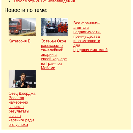
Техосмотр-2012: нововведения
Новости по теме:
Все франшизы
агентств
недвижимости:
преимущества
и возможности
Категория Е
Эстебан Окон
для
рассказал о
предпринимателей
тяжелейшей
аварии в
своей карьере
на Гран-при
Майами
Отец Джорджа
Рассела
намеренно
занижал
результаты
сына в
картинге ради
его успеха