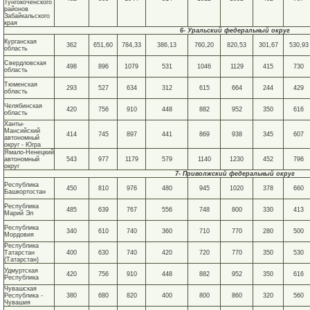
Тунгокоченского
районов
Забайкальского
края
6- Уральский федеральный округ
Курганская
362
651,60
784,33
386,13
760,20
820,53
301,67
530,93
область
Свердловская
498
896
1079
531
1046
1129
415
730
область
Тюменская
293
527
634
312
615
664
244
429
область
Челябинская
420
756
910
448
882
952
350
616
область
Ханты-
Мансийский
414
745
897
441
869
938
345
607
автономный
округ - Югра
Ямало-Ненецкий
автономный
543
977
1179
579
1140
1230
452
796
округ
7- Приволжский федеральный округ
Республика
450
810
976
480
945
1020
378
660
Башкортостан
Республика
485
639
767
556
748
800
330
413
Марий Эл
Республика
340
610
740
360
710
770
280
500
Мордовия
Республика
Татарстан
400
630
740
420
720
770
350
530
(Татарстан)
Удмуртская
420
756
910
448
882
952
350
616
Республика
Чувашская
Республика -
380
680
820
400
800
860
320
560
Чувашия