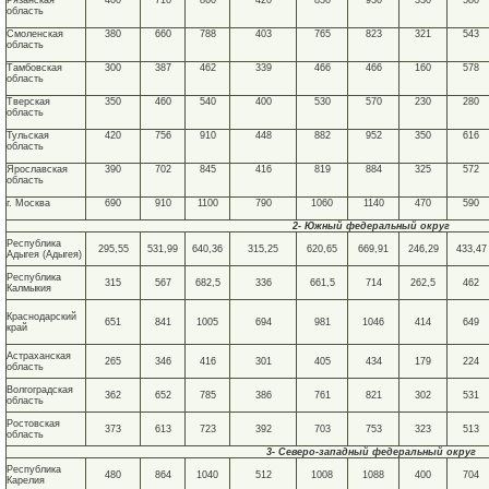
Рязанская
400
710
860
420
830
930
330
580
область
Смоленская
380
660
788
403
765
823
321
543
область
Тамбовская
300
387
462
339
466
466
160
578
область
Тверская
350
460
540
400
530
570
230
280
область
Тульская
420
756
910
448
882
952
350
616
область
Ярославская
390
702
845
416
819
884
325
572
область
г. Москва
690
910
1100
790
1060
1140
470
590
2- Южный федеральный округ
Республика
295,55
531,99
640,36
315,25
620,65
669,91
246,29
433,47
Адыгея (Адыгея)
Республика
315
567
682,5
336
661,5
714
262,5
462
Калмыкия
Краснодарский
651
841
1005
694
981
1046
414
649
край
Астраханская
265
346
416
301
405
434
179
224
область
Волгоградская
362
652
785
386
761
821
302
531
область
Ростовская
373
613
723
392
703
753
323
513
область
3- Северо-западный федеральный округ
Республика
480
864
1040
512
1008
1088
400
704
Карелия