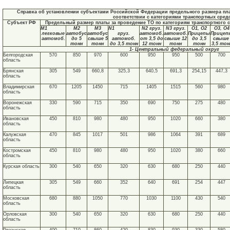
Справка об установлении субъектами Российской Федерации предельного размера пла
соответствии с категориями транспортных сред
Субъект РФ
Предельный размер платы за проведение ТО по категориям транспортного ср
М1
М2
М3
N1
N2 груз.
N3 груз.
О1, О2
О3, О4
легковые
автобус
автобус
груз.
автомоб.
автомоб.
Прицепы
Прицеп
автомоб.
до 5
свыше 5
автомоб.
от 3,5 до
свыше 12
до 3,5
свыш
тонн
тонн
до 3,5 тонн
12 тонн
тонн
тонн
3,5 тон
1- Центральный федеральный округ
Белгородская
570
850
970
600
950
950
500
700
область
Брянская
305
549
660,8
325,3
640,5
691,3
254,15
447,3
область
Владимирская
670
1205
1450
715
1405
1515
560
980
область
Воронежская
330
590
715
350
690
750
275
480
область
Ивановская
450
810
980
480
950
1020
660
380
область
Калужская
470
845
1017
501
986
1064
391
689
область
Костромская
450
810
980
480
950
1020
380
660
область
Курская область
300
540
650
320
630
680
250
440
Липецкая
305
549
660
352
640
691
254
447
область
Московская
680
880
1050
770
1030
1100
430
540
область
Орловская
300
540
650
320
630
680
250
440
область