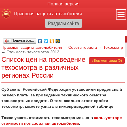
Полная версия
Правовая защита автолюбителя
Поделиться…
Правовая защита автолюбителя
→
Советы юриста
→
Техосмотр
→
Стоимость техосмотра 2012
Список цен на проведение
↓ Комментарии (0)
техосмотра в различных
регионах России
Субъекты Российской Федерации установили предельный
размер платы за проведение технического осмотра
транспортных средств. О том, сколько стоит пройти
техосмотр, можете узнать в нижеприведенной таблице.
Также узнать стоимость техосмотра можно в
калькуляторе
стоимости пользования автомобилем
.