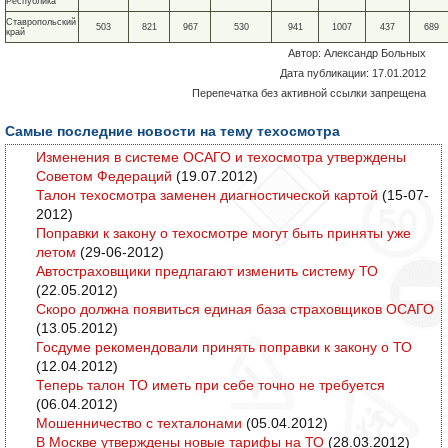
Республика
Ставропольский
503
821
967
530
941
1007
437
689
край
Автор: Александр Больных
Дата публикации: 17.01.2012
Перепечатка без активной ссылки запрещена
Самые последние новости на тему техосмотра
Изменения в системе ОСАГО и техосмотра утверждены
Советом Федераций
(19.07.2012)
Талон техосмотра заменен диагностической картой
(15-07-
2012)
Поправки к закону о техосмотре могут быть приняты уже
летом
(29-06-2012)
Автостраховщики предлагают изменить систему ТО
(22.05.2012)
Скоро должна появиться единая база страховщиков ОСАГО
(13.05.2012)
Госдуме рекомендовали принять поправки к закону о ТО
(12.04.2012)
Теперь талон ТО иметь при себе точно не требуется
(06.04.2012)
Мошенничество с техталонами
(05.04.2012)
В Москве утверждены новые тарифы на ТО
(28.03.2012)