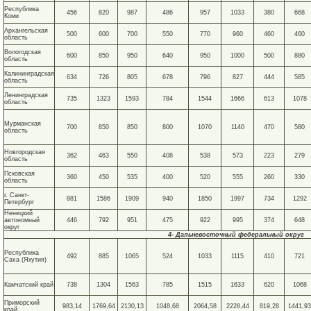
Республика
456
820
987
486
957
1033
380
668
Коми
Архангельская
500
600
700
550
770
960
460
460
область
Вологодская
600
850
950
640
950
1000
500
880
область
Калининградская
634
726
805
678
796
827
444
585
область
Ленинградская
735
1323
1593
784
1544
1666
613
1078
область
Мурманская
700
850
850
800
1070
1140
470
580
область
Новгородская
362
463
550
408
538
573
223
279
область
Псковская
360
450
535
400
520
555
260
330
область
г. Санкт-
881
1586
1909
940
1850
1997
734
1292
Петербург
Ненецкий
автономный
446
792
951
475
922
995
374
648
округ
4- Дальневосточный федеральный округ
Республика
492
885
1065
524
1033
1115
410
721
Саха (Якутия)
Камчатский край
738
1304
1563
785
1515
1633
620
1068
Приморский
983,14
1769,64
2130,13
1048,68
2064,58
2228,44
819,28
1441,93
край