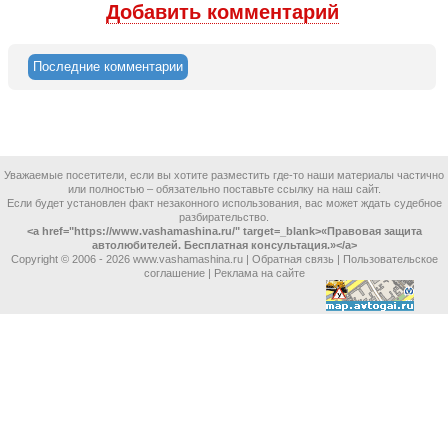
Добавить комментарий
Последние комментарии
Уважаемые посетители, если вы хотите разместить где-то наши материалы частично
или полностью – обязательно поставьте ссылку на наш сайт.
Если будет установлен факт незаконного использования, вас может ждать судебное
разбирательство.
<a href="https://www.vashamashina.ru/" target=_blank>«Правовая защита
автолюбителей. Бесплатная консультация.»</a>
Copyright © 2006 -
2026 www.vashamashina.ru |
Обратная связь
|
Пользовательское
соглашение
|
Реклама на сайте