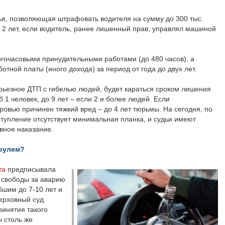
тья, позволяющая штрафовать водителя на сумму до 300 тыс.
о 2 лет, если водитель, ранее лишенный прав, управлял машиной
гочасовыми принудительными работами (до 480 часов), а
отной платы (иного дохода) за период от года до двух лет.
ерьезное ДТП с гибелью людей, будет караться сроком лишения
б 1 человек, до 9 лет – если 2 и более людей. Если
ровью причинен тяжкий вред – до 4 лет тюрьмы. На сегодня, по
ступление отсутствует минимальная планка, и судьи имеют
вное наказание.
 рулем?
та
предписывала
 свободы за аварию
бшим до 7-10 лет и
Верховный суд
ринятия такого
ы столь же