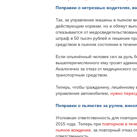
Поправки о нетрезвых водителях, в
Так, за управление машины в пьяном ви
действующим нормам, но и обяжут выпл
отказывается от медосвидетельствован
штраф в 50 тысяч рублей и лишение пра
средством в пьяном состоянии в течен
Если опьянённый человек сел за руль 
вышеперечисленного ему грозит админи
Аналогично за отказ от медицинского о
транспортным средством.
Теперь, чтобы гражданину, лишённому в
управления автомобилем,
нужно перес
Поправки о пьянстве за рулем, внос
Уголовная ответственность для повторн
2015 года. Теперь при
повторном в теч
пьяное вождение
, за повторный отказ 
ответственность.