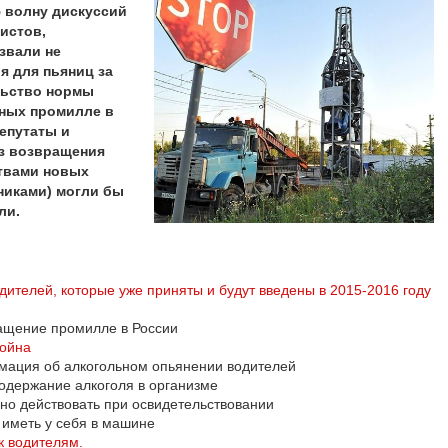
 волну дискуссий
истов,
звали не
я для пьяниц за
льство нормы
ных промилле в
епутаты и
ез возвращения
твами новых
никами) могли бы
ли.
дителей, которые уже приняты и будут введены в 2015-2016 году
ащение промилле в России
война
ация об алкогольном опьянении водителей
содержание алкоголя в организме
ьно действовать при освидетельствовании
 иметь у себя в машине
к водителям.