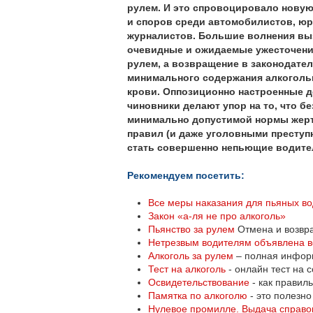
рулем. И это спровоцировало новую
и споров среди автомобилистов, юр
журналистов. Большие волнения вы
очевидные и ожидаемые ужесточени
рулем, а возвращение в законодате
минимального содержания алкоголь
крови. Оппозиционно настроенные д
чиновники делают упор на то, что б
минимально допустимой нормы жер
правил (и даже уголовными преступ
стать совершенно непьющие водите
Рекомендуем посетить:
Все меры наказания для пьяных во
Закон «а-ля не про алкоголь»
Пьянство за рулем
Отмена и возвр
Нетрезвым водителям объявлена 
Алкоголь за рулем
– полная информ
Тест на алкоголь
- онлайн тест на 
Освидетельствование
- как правил
Памятка по алкоголю
- это полезно
Нулевое промилле. Выдача справо