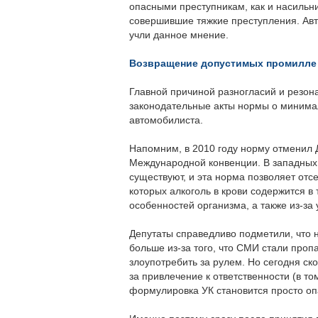
опасными преступникам, как и насильни
совершившие тяжкие преступления. Ав
учли данное мнение.
Возвращение допустимых промилле 
Главной причиной разногласий и резо
законодательные акты нормы о минима
автомобилиста.
Напомним, в 2010 году норму отменил Д
Международной конвенции. В западных
существуют, и эта норма позволяет отс
которых алкоголь в крови содержится 
особенностей организма, а также из-за
Депутаты справедливо подметили, что
больше из-за того, что СМИ стали пропа
злоупотребить за рулем. Но сегодня ск
за привлечение к ответственности (в т
формулировка УК становится просто оп