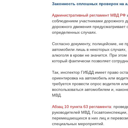
Законность сплошных проверок на а
Административный регламент МВД РФ
и
соблюдением участниками дорожного д
дорожного движения предусматривает о
определенных случаях.
Согласно документу, полицейские, не п
автомобили лишь в некоторых случаях,
алкоголя в крови не значится. При этом
который фактически позволяет сотрудн
Так, инспектор ГИБДД имеет право оста
ориентировка на автомобиль или водите
требуется провести опрос водителя ил
воспользоваться автомобилем и, након
МВД.
Абзац 10 пункта 63 регламента
: прове
руководителей МВД, Госавтоинспекции,
перемещающихся в них лиц и перевозим
специальных мероприятий.