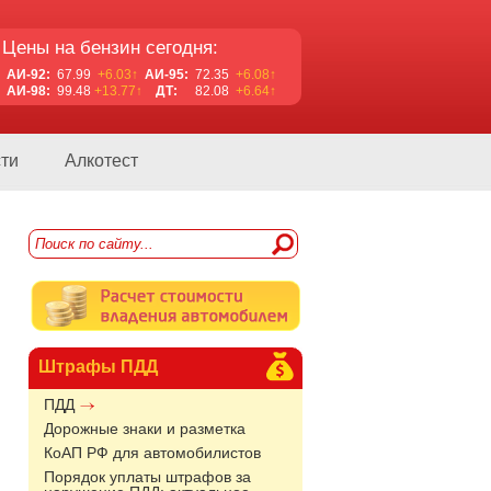
Цены на бензин сегодня:
АИ-92:
67.99
+6.03↑
АИ-95:
72.35
+6.08↑
АИ-98:
99.48
+13.77↑
ДТ:
82.08
+6.64↑
ти
Алкотест
Штрафы ПДД
ПДД
Дорожные знаки и разметка
КоАП РФ для автомобилистов
Порядок уплаты штрафов за