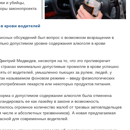
ки и убийцы,
торы законопроекта
в крови водителей
нансных обсуждений был вопрос о возможном возращении в
льно допустимом уровне содержания алкоголя в крови
митрий Медведев, несмотря на то, что это противоречит
 странах минимально допустимые промилле в крови успешно
еять от водителей, умышленно пьющих за рулем, людей, у
в так называемом фоновом режиме – ввиду физиологических
 употребления лекарств или некоторых продуктов питания.
 норма о допустимом содержании алкоголя была отменена
гандировать ее как лазейку в законе и возможность
опилось огромное количество жалоб от трезвых автовладельцев
ом числе и абсолютных трезвенников). А новая предлагаемая
асной для современных водителей.