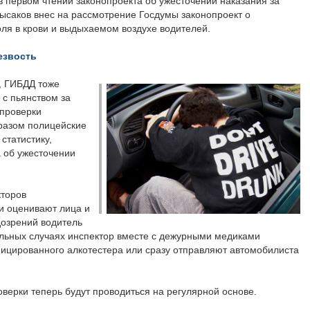
в первом чтении законопроекта об ужесточении наказания за
Лысаков внес на рассмотрение Госдумы законопроект о
ля в крови и выдыхаемом воздухе водителей.
езвость
, ГИБДД тоже
 с пьянством за
 проверки
бразом полицейские
статистику,
 об ужесточении
кторов
и оценивают лица и
дозрений водитель
тальных случаях инспектор вместе с дежурными медиками
ицированного алкотестера или сразу отправляют автомобилиста
ерки теперь будут проводиться на регулярной основе.