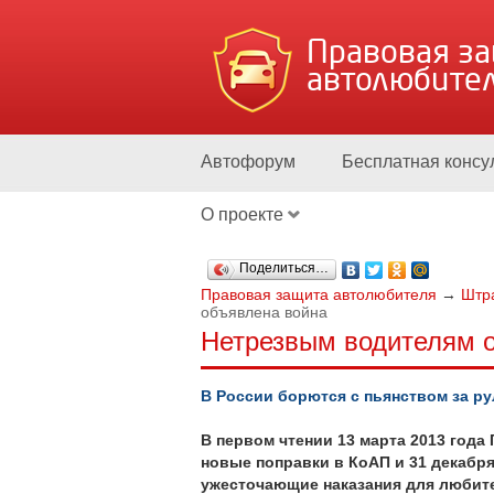
Правовая з
автолюбите
Автофорум
Бесплатная консу
О проекте
Поделиться…
Правовая защита автолюбителя
→
Штр
объявлена война
Нетрезвым водителям 
В России борются с пьянством за р
В первом чтении 13 марта 2013 года
новые поправки в КоАП и 31 декабря 
ужесточающие наказания для любит