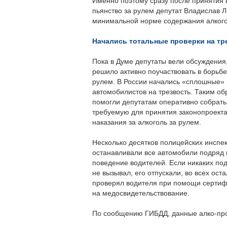
Именно поэтому сразу после принятия 
пьянство за рулем депутат Владислав 
минимальной норме содержания алкого
Начались тотальные проверки на тр
Пока в Думе депутаты вели обсуждения
решило активно поучаствовать в борьбе
рулем. В России начались «сплошные»
автомобилистов на трезвость. Таким о
помогли депутатам оперативно собрать 
требуемую для принятия законопроекта
наказания за алкоголь за рулем.
Несколько десятков полицейских инспе
останавливали все автомобили подряд 
поведение водителей. Если никаких по
не вызывал, его отпускали, во всех ос
проверял водителя при помощи сертиф
на медосвидетельствование.
По сообщению ГИБДД, данные алко-пров