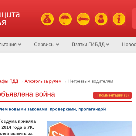
ащита
ля
льтация
Сервисы
Взятки ГИБДД
Новос
афы ПДД
→
Алкоголь за рулем
→
Нетрезвым водителям
объявлена война
↓ Комментарии (3)
улем новыми законами, проверками, пропагандой
 Госдума приняла
2014 года в УК,
елей выпить за