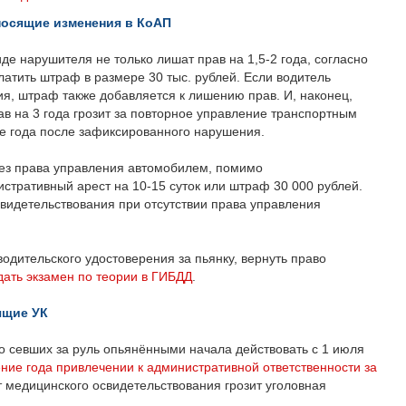
носящие изменения в КоАП
де нарушителя не только лишат прав на 1,5-2 года, согласно
атить штраф в размере 30 тыс. рублей. Если водитель
ия, штраф также добавляется к лишению прав. И, наконец,
в на 3 года грозит за повторное управление транспортным
ие года после зафиксированного нарушения.
без права управления автомобилем, помимо
стративный арест на 10-15 суток или штраф 30 000 рублей.
свидетельствования при отсутствии права управления
одительского удостоверения за пьянку, вернуть право
дать экзамен по теории в ГИБДД
.
ящие УК
о севших за руль опьянёнными начала действовать с 1 июля
ение года привлечении к административной ответственности за
от медицинского освидетельствования грозит уголовная