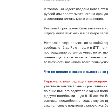
В Уголовный кодекс введена новая ста
рублей или арестовывать его на срок д
в состоянии алкогольного опьянения.
Реальный срок может быть заменен мно
штраф могут взыскать и в размере зараб
Нетрезвая езда, повлекшая за собой с
свободы от 2 до 7 лет - если в ДТП поги
пострадавшие остались живы, но их здо
мнению депутатов за такое пьяное пре
возможность назначать всего лишь усло
Что не попало в закон о пьянстве за
Первоначальная редакция законопроек
увеличить максимальный срок лишения
по вине пьяного водителя с одним поги
с двумя погибшими — до 9-15 лет. Но 
высказал неодобрение, ведь в случае п
закона пьяные водители становились б