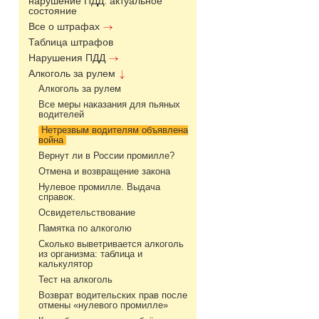
нарушение ПДД: актуальное
состояние
Все о штрафах
Таблица штрафов
Нарушения ПДД
Алкоголь за рулем
Алкоголь за рулем
Все меры наказания для пьяных
водителей
Нетрезвым водителям объявлена
война
Вернут ли в России промилле?
Отмена и возвращение закона
Нулевое промилле. Выдача
справок.
Освидетельствование
Памятка по алкоголю
Сколько выветривается алкоголь
из организма: таблица и
калькулятор
Тест на алкоголь
Возврат водительских прав после
отмены «нулевого промилле»