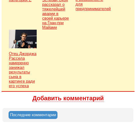
для
рассказал о
предпринимателей
тяжелейшей
аварии в
своей карьере
на Гран-при
Майами
Отец Джорджа
Рассела
намеренно
занижал
результаты
сына в
картинге ради
его успеха
Добавить комментарий
Последние комментарии