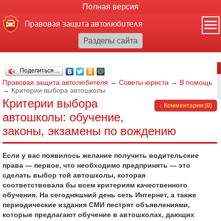
Полная версия
Правовая защита автолюбителя
Поделиться…
Правовая защита автолюбителя
→
Советы юриста
→
В помощь
→
Критерии выбора автошколы
Критерии выбора
↓ Комментарии (0)
автошколы: обучение,
законы, экзамены по вождению
Если у вас появилось желание получить водительские
права — первое, что необходимо предпринять — это
сделать выбор той автошколы, которая
соответствовала бы всем критериям качественного
обучения. На сегодняшний день сеть Интернет, а также
периодические издания СМИ пестрят объявлениями,
которые предлагают обучение в автошколах, дающих