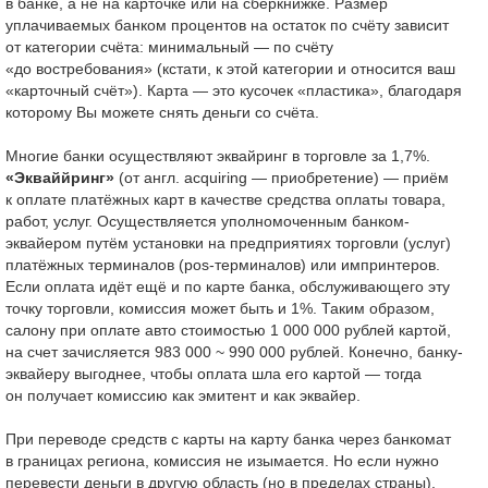
в банке, а не на карточке или на сберкнижке. Размер
уплачиваемых банком процентов на остаток по счёту зависит
от категории счёта: минимальный — по счёту
«до востребования» (кстати, к этой категории и относится ваш
«карточный счёт»). Карта — это кусочек «пластика», благодаря
которому Вы можете снять деньги со счёта.
Многие банки осуществляют эквайринг в торговле за 1,7%.
«Экваййринг»
(от англ. acquiring — приобретение) — приём
к оплате платёжных карт в качестве средства оплаты товара,
работ, услуг. Осуществляется уполномоченным банком-
эквайером путём установки на предприятиях торговли (услуг)
платёжных терминалов (pos-терминалов) или импринтеров.
Если оплата идёт ещё и по карте банка, обслуживающего эту
точку торговли, комиссия может быть и 1%. Таким образом,
салону при оплате авто стоимостью 1 000 000 рублей картой,
на счет зачисляется 983 000 ~ 990 000 рублей. Конечно, банку-
эквайеру выгоднее, чтобы оплата шла его картой — тогда
он получает комиссию как эмитент и как эквайер.
При переводе средств с карты на карту банка через банкомат
в границах региона, комиссия не изымается. Но если нужно
перевести деньги в другую область (но в пределах страны),