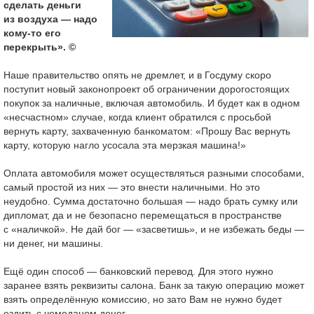
сделать деньги
из воздуха — надо
кому-то его
перекрыть». ©
Наше правительство опять не дремлет, и в Госдуму скоро
поступит новый законопроект об ограничении дорогостоящих
покупок за наличные, включая автомобиль. И будет как в одном
«несчастном» случае, когда клиент обратился с просьбой
вернуть карту, захваченную банкоматом: «Прошу Вас вернуть
карту, которую нагло усосала эта мерзкая машина!»
Оплата автомобиля может осуществляться разными способами,
самый простой из них — это внести наличными. Но это
неудобно. Сумма достаточно большая — надо брать сумку или
дипломат, да и не безопасно перемещаться в пространстве
с «наличкой». Не дай бог — «засветишь», и не избежать беды —
ни денег, ни машины.
Ещё один способ — банковский перевод. Для этого нужно
заранее взять реквизиты салона. Банк за такую операцию может
взять определённую комиссию, но зато Вам не нужно будет
ездить с чемоданом денег.