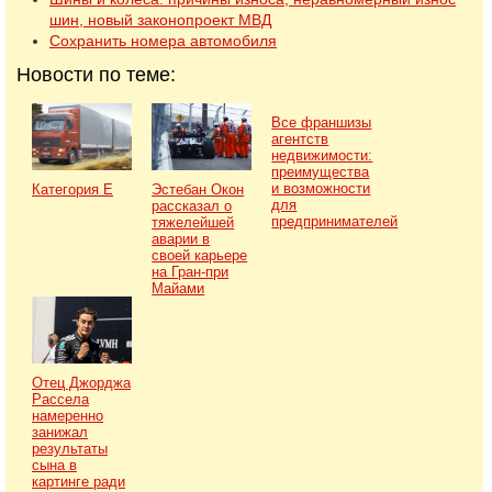
шин, новый законопроект МВД
Сохранить номера автомобиля
Новости по теме:
Все франшизы
агентств
недвижимости:
преимущества
и возможности
Категория Е
Эстебан Окон
для
рассказал о
предпринимателей
тяжелейшей
аварии в
своей карьере
на Гран-при
Майами
Отец Джорджа
Рассела
намеренно
занижал
результаты
сына в
картинге ради