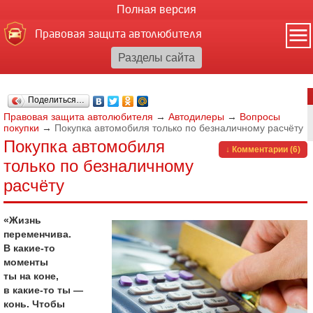
Полная версия
Правовая защита автолюбителя
Поделиться…
Правовая защита автолюбителя
→
Автодилеры
→
Вопросы
покупки
→
Покупка автомобиля только по безналичному расчёту
Покупка автомобиля
↓ Комментарии (6)
только по безналичному
расчёту
«Жизнь
переменчива.
В какие-то
моменты
ты на коне,
в какие-то ты —
конь. Чтобы