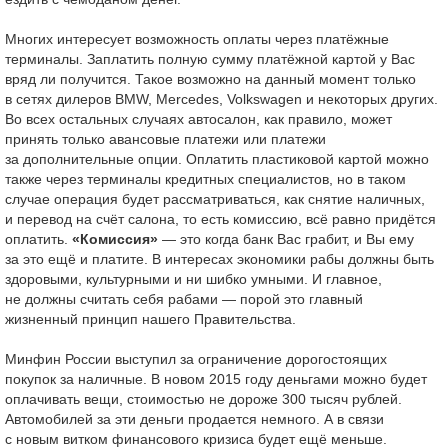
Многих интересует возможность оплаты через платёжные
терминалы. Заплатить полную сумму платёжной картой у Вас
вряд ли получится. Такое возможно на данный момент только
в сетях дилеров BMW, Merсedes, Volkswagen и некоторых других.
Во всех остальных случаях автосалон, как правило, может
принять только авансовые платежи или платежи
за дополнительные опции. Оплатить пластиковой картой можно
также через терминалы кредитных специалистов, но в таком
случае операция будет рассматриваться, как снятие наличных,
и перевод на счёт салона, то есть комиссию, всё равно придётся
оплатить.
«
Комиссия»
— это когда банк Вас грабит, и Вы ему
за это ещё и платите. В интересах экономики рабы должны быть
здоровыми, культурными и ни шибко умными. И главное,
не должны считать себя рабами — порой это главный
жизненный принцип нашего Правительства.
Минфин России выступил за ограничение дорогостоящих
покупок за наличные. В новом 2015 году деньгами можно будет
оплачивать вещи, стоимостью не дороже 300 тысяч рублей.
Автомобилей за эти деньги продается немного. А в связи
с новым витком финансового кризиса будет ещё меньше.