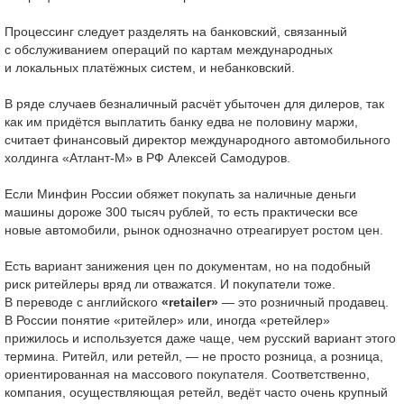
Процессинг следует разделять на банковский, связанный
с обслуживанием операций по картам международных
и локальных платёжных систем, и небанковский.
В ряде случаев безналичный расчёт убыточен для дилеров, так
как им придётся выплатить банку едва не половину маржи,
считает финансовый директор международного автомобильного
холдинга «Атлант-М» в РФ Алексей Самодуров.
Если Минфин России обяжет покупать за наличные деньги
машины дороже 300 тысяч рублей, то есть практически все
новые автомобили, рынок однозначно отреагирует ростом цен.
Есть вариант занижения цен по документам, но на подобный
риск ритейлеры вряд ли отважатся. И покупатели тоже.
В переводе с английского
«retailer»
— это розничный продавец.
В России понятие «ритейлер» или, иногда «ретейлер»
прижилось и используется даже чаще, чем русский вариант этого
термина. Ритейл, или ретейл, — не просто розница, а розница,
ориентированная на массового покупателя. Соответственно,
компания, осуществляющая ретейл, ведёт часто очень крупный