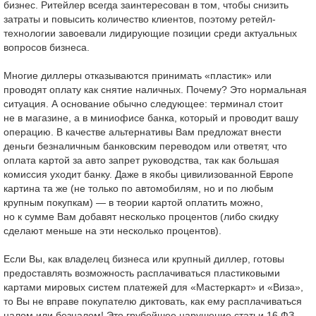
бизнес. Ритейлер всегда заинтересован в том, чтобы снизить
затраты и повысить количество клиентов, поэтому ретейл-
технологии завоевали лидирующие позиции среди актуальных
вопросов бизнеса.
Многие диллеры отказываются принимать «пластик» или
проводят оплату как снятие наличных. Почему? Это нормальная
ситуация. А основание обычно следующее: терминал стоит
не в магазине, а в миниофисе банка, который и проводит вашу
операцию. В качестве альтернативы Вам предложат внести
деньги безналичным банковским переводом или ответят, что
оплата картой за авто запрет руководства, так как большая
комиссия уходит банку. Даже в якобы цивилизованной Европе
картина та же (не только по автомобилям, но и по любым
крупным покупкам) — в теории картой оплатить можно,
но к сумме Вам добавят несколько процентов (либо скидку
сделают меньше на эти несколько процентов).
Если Вы, как владелец бизнеса или крупный диллер, готовы
предоставлять возможность расплачиваться пластиковыми
картами мировых систем платежей для «Мастеркарт» и «Виза»,
то Вы не вправе покупателю диктовать, как ему расплачиваться
налом или безналом! Это грубейшее нарушение статьи 16 ФЗ