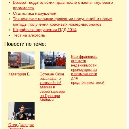
Возврат водительских прав после отмены «нулевого
промилле»
Статистика нарушений
Технические новинки фиксации нарушений и новые
методы получения красивых номерных знаков
Штрафы за нарушения ПДД 2014
Тест на алкоголь
Новости по теме:
Все франшизы
агентств
недвижимости:
преимущества
и возможности
Категория Е
Эстебан Окон
для
рассказал о
предпринимателей
тяжелейшей
аварии в
своей карьере
на Гран-при
Майами
Отец Джорджа