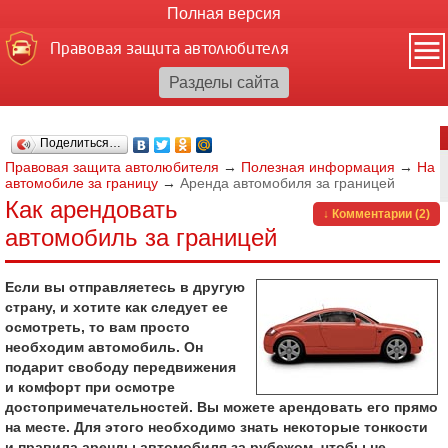
Полная версия
Правовая защита автолюбителя
Поделиться…
Правовая защита автолюбителя
→
Полезная информация
→
На
автомобиле за границу
→
Аренда автомобиля за границей
Как арендовать
↓ Комментарии (2)
автомобиль за границей
Если вы отправляетесь в другую
страну, и хотите как следует ее
осмотреть, то вам просто
необходим автомобиль. Он
подарит свободу передвижения
и комфорт при осмотре
достопримечательностей. Вы можете арендовать его прямо
на месте. Для этого необходимо знать некоторые тонкости
и правила аренды автомобиля за рубежом, чтобы не