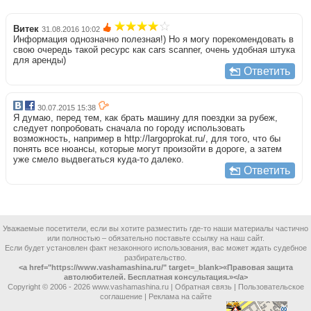
Витек
31.08.2016 10:02
Информация однозначно полезная!) Но я могу порекомендовать в
свою очередь такой ресурс как cars scanner, очень удобная штука
для аренды)
Ответить
30.07.2015 15:38
Я думаю, перед тем, как брать машину для поездки за рубеж,
следует попробовать сначала по городу использовать
возможность, например в http://largoprokat.ru/, для того, что бы
понять все нюансы, которые могут произойти в дороге, а затем
уже смело выдвегаться куда-то далеко.
Ответить
Уважаемые посетители, если вы хотите разместить где-то наши материалы частично
или полностью – обязательно поставьте ссылку на наш сайт.
Если будет установлен факт незаконного использования, вас может ждать судебное
разбирательство.
<a href="https://www.vashamashina.ru/" target=_blank>«Правовая защита
автолюбителей. Бесплатная консультация.»</a>
Copyright © 2006 -
2026 www.vashamashina.ru |
Обратная связь
|
Пользовательское
соглашение
|
Реклама на сайте