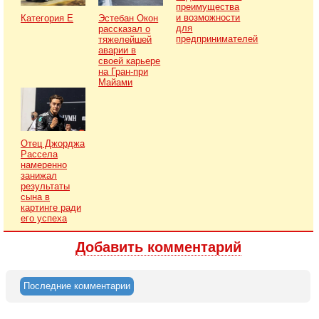
преимущества
и возможности
Категория Е
Эстебан Окон
для
рассказал о
предпринимателей
тяжелейшей
аварии в
своей карьере
на Гран-при
Майами
Отец Джорджа
Рассела
намеренно
занижал
результаты
сына в
картинге ради
его успеха
Добавить комментарий
Последние комментарии