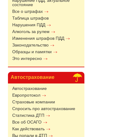
нарушение ПДД: актуальное
состояние
Все о штрафах
Таблица штрафов
Нарушения ПДД
Алкоголь за рулем
Изменения штрафов ПДД
Законодательство
Образцы и памятки
Это интересно
Автострахование
Автострахование
Европротокол
Страховые компании
Спросить про автострахование
Статистика ДТП
Все об ОСАГО
Как действовать
Вы попали в ДТП