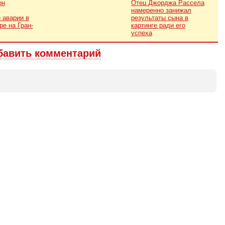
он
Отец Джорджа Рассела
намеренно занижал
 аварии в
результаты сына в
ре на Гран-
картинге ради его
успеха
бавить комментарий