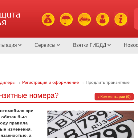
ащита
ля
льтация
Сервисы
Взятки ГИБДД
Новос
одилеры
→
Регистрация и оформление
→
Продлить транзитные
нзитные номера?
↓ Комментарии (0)
автомобиля при
а обязан был
году правила
ые изменения.
бязанностью, а