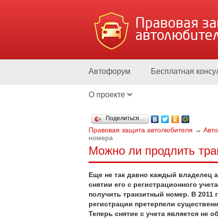
Правовая з
автолюбите
Автофорум
Бесплатная консу
О проекте
Поделиться…
Правовая защита автолюбителя
→
Авт
номера
Можно ли продлить тра
Еще не так давно каждый владелец 
снятии его с регистрационного учет
получить транзитный номер. В 2011 
регистрации претерпели существенн
Теперь снятие с учета является не о