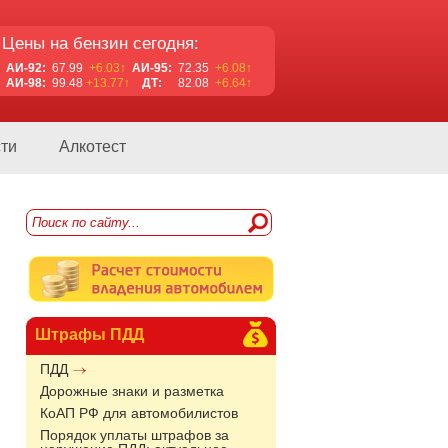
Цены на бензин сегодня:
АИ-92:
67.99
+6.03↑
АИ-95:
72.35
+6.08↑
АИ-98:
99.48
+13.77↑
ДТ:
82.08
+6.64↑
ти
Алкотест
Штрафы ПДД
ПДД
Дорожные знаки и разметка
КоАП РФ для автомобилистов
Порядок уплаты штрафов за