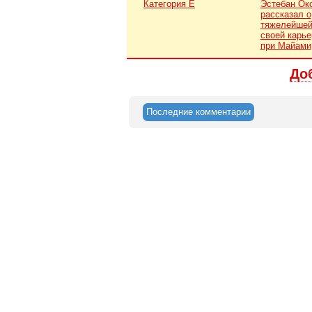
Категория Е
Эстебан Ок
рассказал о
тяжелейшей
своей карье
при Майами
До
Последние комментарии