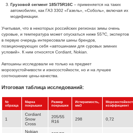
Грузовой сегмент 185/75
R
16
C
– применяется на таких
автомобилях, как ГАЗ 3302 «Газель», «Соболь», включая их
модификации.
Учитывая, что в некоторых российских регионах зимы очень
суровые, и температура может опускаться ниже 55?С, экспертов
в первую очередь интересовали шины брендов,
позиционирующих себя «автошинами для суровых зимних
условий». К ним относятся Cordiant, Nokian.
Автошины исследовали не только на предмет
морозоустойчивости и износостойкости, но и на лучшее
соотношение цены-качества.
Итоговая таблица исследований:
№
Марка
Размер
Истираемость,
Морозостойкост
образца
покрышки
покрышки
мм3
коэффициент
Cordiant
205/55
1
Snow
298
0,72
R16
Cross
Nokian