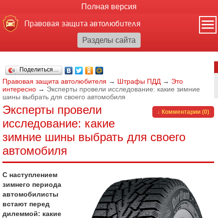
Полная версия
Правовая защита автолюбителя
Поделиться…
Правовая защита автолюбителя
→
Штрафы ПДД
→
Это
интересно
→
Эксперты провели исследование: какие зимние
шины выбрать для своего автомобиля
Эксперты провели
↓ Комментарии (0)
исследование: какие
зимние шины выбрать для своего
автомобиля
С наступлением
зимнего периода
автомобилисты
встают перед
дилеммой: какие