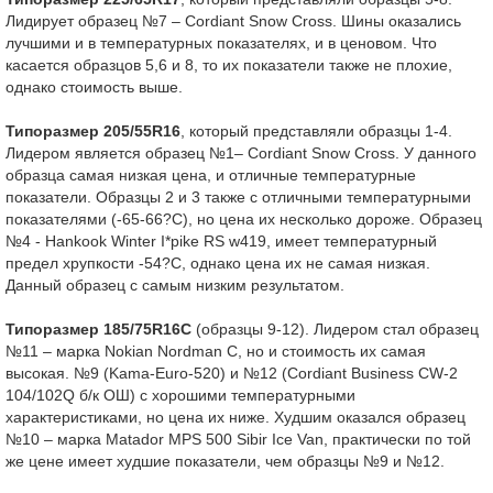
Лидирует образец №7 – Cordiant Snow Cross. Шины оказались
лучшими и в температурных показателях, и в ценовом. Что
касается образцов 5,6 и 8, то их показатели также не плохие,
однако стоимость выше.
Типоразмер 205/55
R
16
, который представляли образцы 1-4.
Лидером является образец №1– Cordiant Snow Cross. У данного
образца самая низкая цена, и отличные температурные
показатели. Образцы 2 и 3 также с отличными температурными
показателями (-65-66?С), но цена их несколько дороже. Образец
№4 - Hankook Winter I*pike RS w419, имеет температурный
предел хрупкости -54?С, однако цена их не самая низкая.
Данный образец с самым низким результатом.
Типоразмер 185/75
R
16
C
(образцы 9-12). Лидером стал образец
№11 – марка Nokian Nordman C, но и стоимость их самая
высокая. №9 (Kama-Euro-520) и №12 (Cordiant Business CW-2
104/102Q б/к ОШ) с хорошими температурными
характеристиками, но цена их ниже. Худшим оказался образец
№10 – марка Matador MPS 500 Sibir Ice Van, практически по той
же цене имеет худшие показатели, чем образцы №9 и №12.