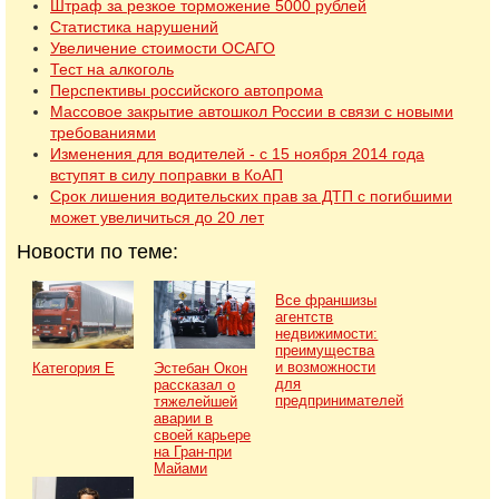
Штраф за резкое торможение 5000 рублей
Статистика нарушений
Увеличение стоимости ОСАГО
Тест на алкоголь
Перспективы российского автопрома
Массовое закрытие автошкол России в связи с новыми
требованиями
Изменения для водителей - с 15 ноября 2014 года
вступят в силу поправки в КоАП
Срок лишения водительских прав за ДТП с погибшими
может увеличиться до 20 лет
Новости по теме:
Все франшизы
агентств
недвижимости:
преимущества
и возможности
Категория Е
Эстебан Окон
для
рассказал о
предпринимателей
тяжелейшей
аварии в
своей карьере
на Гран-при
Майами