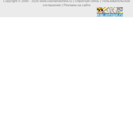
Copyright © 2006 -
2026 www.vashamashina.ru |
Обратная связь
|
Пользовательское
соглашение
|
Реклама на сайте