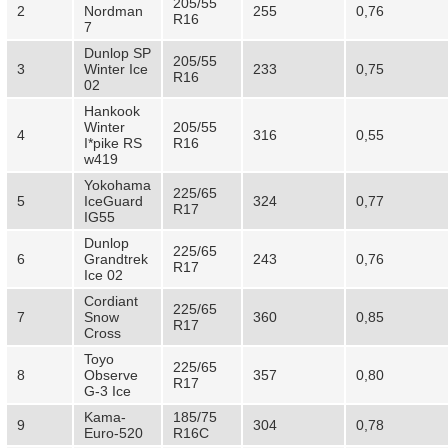
205/55
2
Nordman
255
0,76
R16
7
Dunlop SP
205/55
3
Winter Ice
233
0,75
R16
02
Hankook
Winter
205/55
4
316
0,55
I*pike RS
R16
w419
Yokohama
225/65
5
IceGuard
324
0,77
R17
IG55
Dunlop
225/65
6
Grandtrek
243
0,76
R17
Ice 02
Cordiant
225/65
7
Snow
360
0,85
R17
Cross
Toyo
225/65
8
Observe
357
0,80
R17
G-3 Ice
Kama-
185/75
9
304
0,78
Euro-520
R16С