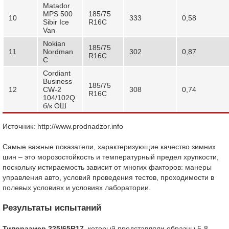
Matador
MPS 500
185/75
10
333
0,58
Sibir Ice
R16С
Van
Nokian
185/75
11
Nordman
302
0,87
R16С
C
Cordiant
Business
185/75
12
CW-2
308
0,74
R16С
104/102Q
б/к ОШ
Источник: http://www.prodnadzor.info
Самые важные показатели, характеризующие качество зимних
шин – это морозостойкость и температурный предел хрупкости,
поскольку истираемость зависит от многих факторов: манеры
управления авто, условий проведения тестов, проходимости в
полевых условиях и условиях лаборатории.
Результаты испытаний
Типоразмер 225/65
R
17
, который представляли образцы 5-8.