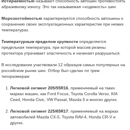
Истираемостью
называют способность автошин противостоять
абразивному износу. Это так называемая «ходимость» шин.
Морозостойкостью
характеризуется способность автошины к
сохранению своих эксплуатационных характеристик при низких
температурах.
Температурным пределом хрупкости
определяется
предельная температура, при которой массив резины
протектора утрачивает эластичность и начинает разрушаться.
В исследовании участвовали 12 образцов самых популярных на
российском рынке шин. Отбор был сделан по трем
типоразмерам:
Легковой сегмент 205/55
R
16
, применяемый на таких
марках машин, как Ford Focus, Toyota Corolla Verso, KIA
Ceed, Honda Civic, VW Passat, Mazda 5 и многих других.
Легковой сегмент 225/65
R
17
, применяемый на марках
автомобилей Mazda CX-5, Toyota RAV-4, Honda CR-V и
других.