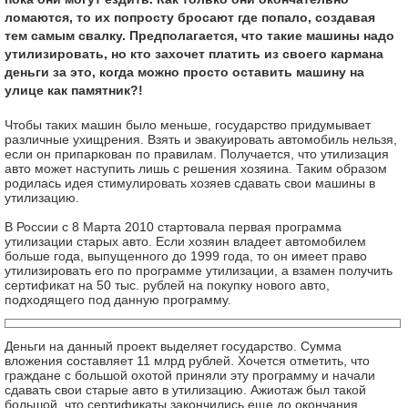
ломаются, то их попросту бросают где попало, создавая
тем самым свалку. Предполагается, что такие машины надо
утилизировать, но кто захочет платить из своего кармана
деньги за это, когда можно просто оставить машину на
улице как памятник?!
Чтобы таких машин было меньше, государство придумывает
различные ухищрения. Взять и эвакуировать автомобиль нельзя,
если он припаркован по правилам. Получается, что утилизация
авто может наступить лишь с решения хозяина. Таким образом
родилась идея стимулировать хозяев сдавать свои машины в
утилизацию.
В России с 8 Марта 2010 стартовала первая программа
утилизации старых авто. Если хозяин владеет автомобилем
больше года, выпущенного до 1999 года, то он имеет право
утилизировать его по программе утилизации, а взамен получить
сертификат на 50 тыс. рублей на покупку нового авто,
подходящего под данную программу.
Деньги на данный проект выделяет государство. Сумма
вложения составляет 11 млрд рублей. Хочется отметить, что
граждане с большой охотой приняли эту программу и начали
сдавать свои старые авто в утилизацию. Ажиотаж был такой
большой, что сертификаты закончились еще до окончания