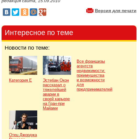
редакция сайта, 15.09.2010
Версия для печати
Интересное по теме
Новости по теме:
Все франшизы
агентств
недвижимости:
преимущества
и возможности
Категория Е
Эстебан Окон
для
рассказал о
предпринимателей
тяжелейшей
аварии в
своей карьере
на Гран-при
Майами
Отец Джорджа