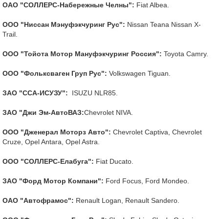
ОАО "СОЛЛЕРС-Набережные Челны":
Fiat Albea.
ООО "Ниссан Мэнуфэкчуринг Рус":
Nissan Teana Nissan X-
Trail.
ООО "Тойота Мотор Мануфэкчуринг Россия":
Toyota Camry.
ООО "Фольксваген Груп Рус":
Volkswagen Tiguan.
ЗАО "ССА-ИСУЗУ":
ISUZU NLR85.
ЗАО "Джи Эм-АвтоВАЗ:
Chevrolet NIVA.
ООО "Дженерал Моторз Авто":
Chevrolet Captiva, Chevrolet
Cruze, Opel Antara, Opel Astra.
ООО "СОЛЛЕРС-Елабуга":
Fiat Ducato.
ЗАО "Форд Мотор Компани":
Ford Focus, Ford Mondeo.
ОАО "Автофрамос":
Renault Logan, Renault Sandero.