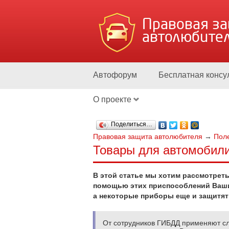
Правовая з
автолюбите
Автофорум
Бесплатная консу
О проекте
Поделиться…
Правовая защита автолюбителя
→
Пол
Товары для автомобил
В этой статье мы хотим рассмотреть
помощью этих приспособлений Ваши
а некоторые приборы еще и защитят
От сотрудников ГИБДД применяют с