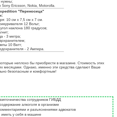
 нужны;
Sony Ericsson, Nokia, Motorolla.
xpedition "Переносица"
и:
я: 10 см х 7,5 см х 7 см.
рикуривателя 12 Вольт;
гол наклона 180 градусов;
гнит;
а - 3 метра;
дохранителем;
мпы 10 Ватт;
едохранителя - 2 Ампера.
которые неплохо бы приобрести в магазине. Стоимость этих
них месяцами. Однако, именно эти средства сделают Ваше
льно безопасным и комфортным!
 взяточничества сотрудников ГИБДД
 содержание алкоголя в организме
комментариями и разъяснениями адвокатов
о иметь у себя в машине