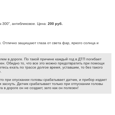
-300", антибликовое. Цена:
200 руб.
. Отлично защищают глаза от света фар, яркого солнца и
улем в дороге. По такой причине каждый год в ДТП погибает
лен. Обидно то, что все это можно предотвратить при помощи
тесь ехать по трассе долгое время, уставшим, то без такого
.
что при опускании головы срабатывает датчик, и прибор издает
м заснуть. Датчик срабатывает только при отпускании головы
 в дороге он не создает, зато как он полезен!