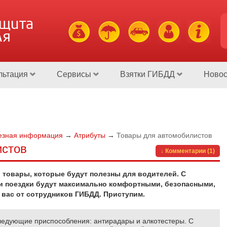
ащита
ля
льтация
Сервисы
Взятки ГИБДД
Новос
езная информация
→
Атрибуты
→
Товары для автомобилистов
истов
↓ Комментарии (1)
 товары, которые будут полезны для водителей. С
 поездки будут максимально комфортными, безопасными,
 вас от сотрудников ГИБДД. Приступим.
ледующие приспособления: антирадары и алкотестеры. С