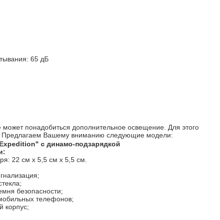
тывания: 65 дБ
оге может понадобиться дополнительное освещение. Для этого
ь. Предлагаем Вашему вниманию следующие модели:
Expedition" с динамо-подзарядкой
и:
: 22 см х 5,5 см х 5,5 см.
гнализация;
стекла;
емня безопасности;
 мобильных телефонов;
 корпус;