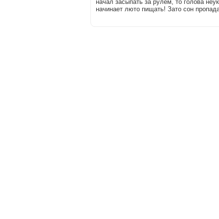
начал засыпать за рулем, то голова неу
начинает люто пищать! Зато сон пропада