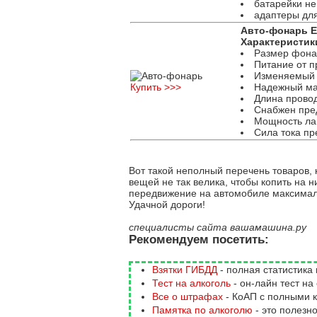
батарейки не
адаптеры для 
Авто-фонарь E
Характеристик
Размер фонар
Питание от п
Изменяемый у
Купить >>>
Надежный ма
Длина провод
Снабжен пре
Мощность ла
Сила тока пр
Вот такой неполный перечень товаров, 
вещей не так велика, чтобы копить на 
передвижение на автомобиле максима
Удачной дороги!
специалисты сайта вашамашина.ру
Рекомендуем посетить:
Взятки ГИБДД
- полная статистика
Тест на алкоголь
- он-лайн тест на
Все о штрафах
- КоАП с полными 
Памятка по алкоголю
- это полезн