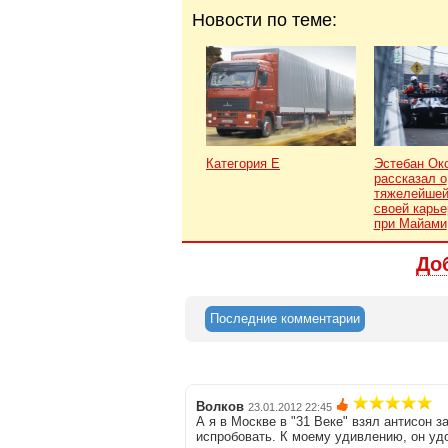
Новости по теме:
Категория Е
Эстебан Ок
рассказал о
тяжелейшей
своей карье
при Майами
До
Последние комментарии
Волков
23.01.2012 22:45
А я в Москве в "31 Веке" взял антисон з
испробовать. К моему удивлению, он удо