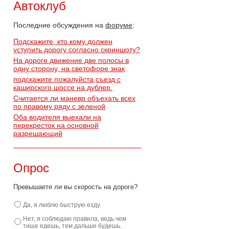
Автоклуб
Последние обсуждения на
форуме
:
Подскажите, кто кому должен
уступить дорогу согласно скриншоту?
На дороге движение две полосы в
одну сторону, на светофоре знак
подскажите пожалуйста,съезд с
каширского шоссе на дублер.
Считается ли маневр объехать всех
по правому ряду с зеленой
Оба водителя выехали на
перекресток на основной
разрешающий
Опрос
Превышаете ли вы скорость на дороге?
Да, я люблю быструю езду.
Нет, я соблюдаю правила, ведь чем
тише едешь, тем дальше будешь.