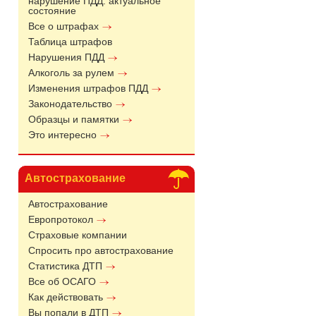
нарушение ПДД: актуальное
состояние
Все о штрафах
Таблица штрафов
Нарушения ПДД
Алкоголь за рулем
Изменения штрафов ПДД
Законодательство
Образцы и памятки
Это интересно
Автострахование
Автострахование
Европротокол
Страховые компании
Спросить про автострахование
Статистика ДТП
Все об ОСАГО
Как действовать
Вы попали в ДТП