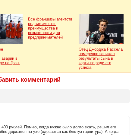
Все франшизы агентств
недвижимости:
преимущества и
возможности для
предпринимателей
он
Отец Джорджа Рассела
намеренно занижал
 аварии в
результаты сына в
ре на Гран-
картинге ради его
успеха
бавить комментарий
а 400 рублей. Помню, когда нужно было долго ехать, решил его
бно держался на ухе (одевается как блютуз-гарнитура). А когда