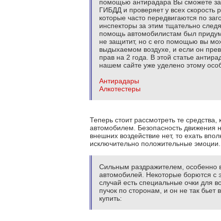
помощью антирадара Вы сможете зара
ГИБДД и проверяет у всех скорость
которые часто передвигаются по заг
инспекторы за этим тщательно следят
помощь автомобилистам был придум
не защитит, но с его помощью вы мо
выдыхаемом воздухе, и если он пре
прав на 2 года. В этой статье антир
нашем сайте уже уделено этому осо
Антирадары
Алкотестеры
Теперь стоит рассмотреть те средства
автомобилем. Безопасность движения н
внешних воздействие нет, то ехать впо
исключительно положительные эмоции.
Сильным раздражителем, особенно 
автомобилей. Некоторые борются с э
случай есть специальные очки для в
пучок по сторонам, и он не так бьет
купить: