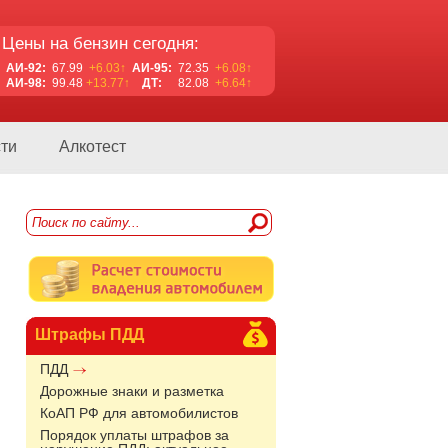
Цены на бензин сегодня:
АИ-92:
67.99
+6.03↑
АИ-95:
72.35
+6.08↑
АИ-98:
99.48
+13.77↑
ДТ:
82.08
+6.64↑
ти
Алкотест
Штрафы ПДД
ПДД
Дорожные знаки и разметка
КоАП РФ для автомобилистов
Порядок уплаты штрафов за