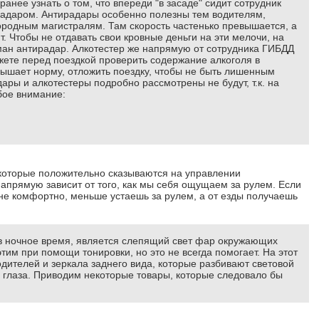
нее узнать о том, что впереди "в засаде" сидит сотрудник
 радаром. Антирадары особенно полезны тем водителям,
ородным магистралям. Там скорость частенько превышается, а
. Чтобы не отдавать свои кровные деньги на эти мелочи, на
ан антирадар. Алкотестер же напрямую от сотрудника ГИБДД
жете перед поездкой проверить содержание алкоголя в
вышает норму, отложить поездку, чтобы не быть лишенным
адары и алкотестеры подробно рассмотрены не будут, т.к. на
бое внимание:
, которые положительно сказываются на управлении
апрямую зависит от того, как мы себя ощущаем за рулем. Если
лне комфортно, меньше устаешь за рулем, а от езды получаешь
в ночное время, является слепящий свет фар окружающих
тим при помощи тонировки, но это не всегда помогает. На этот
одителей и зеркала заднего вида, которые разбивают световой
 в глаза. Приводим некоторые товары, которые следовало бы