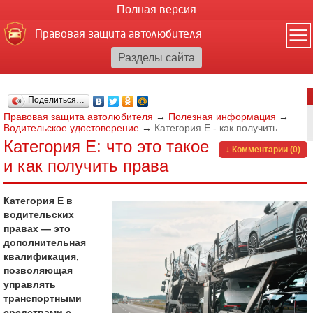
Полная версия
Правовая защита автолюбителя
Поделиться…
Правовая защита автолюбителя
→
Полезная информация
→
Водительское удостоверение
→
Категория Е - как получить
Категория Е: что это такое
↓ Комментарии (0)
и как получить права
Категория Е в
водительских
правах — это
дополнительная
квалификация,
позволяющая
управлять
транспортными
средствами с