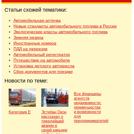
Статьи схожей тематики:
Автомобильная аптечка
Новые стандарты автомобильного топлива в России
Экологические классы автомобильного топлива
Зимняя резина
Иностранные номера
ПДД на переезде
Автомобильный регистратор
Путешествие на автомобиле
Установка детского автокресла
Сбор документов для поездки
Новости по теме:
Все франшизы
агентств
недвижимости:
преимущества
и возможности
Категория Е
Эстебан Окон
для
рассказал о
предпринимателей
тяжелейшей
аварии в
своей карьере