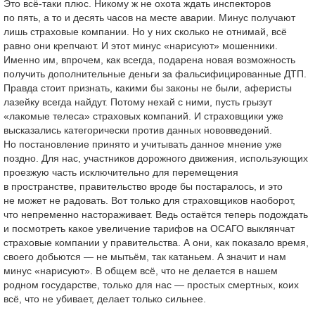
Это всё-таки плюс. Никому ж не охота ждать инспекторов
по пять, а то и десять часов на месте аварии. Минус получают
лишь страховые компании. Но у них сколько не отнимай, всё
равно они крепчают. И этот минус «нарисуют» мошенники.
Именно им, впрочем, как всегда, подарена новая возможность
получить дополнительные деньги за фальсифицированные ДТП.
Правда стоит признать, какими бы законы не были, аферисты
лазейку всегда найдут. Потому нехай с ними, пусть грызут
«лакомые телеса» страховых компаний. И страховщики уже
высказались категорически против данных нововведений.
Но постановление принято и учитывать данное мнение уже
поздно. Для нас, участников дорожного движения, использующих
проезжую часть исключительно для перемещения
в пространстве, правительство вроде бы постаралось, и это
не может не радовать. Вот только для страховщиков наоборот,
что непременно настораживает. Ведь остаётся теперь подождать
и посмотреть какое увеличение тарифов на ОСАГО выклянчат
страховые компании у правительства. А они, как показало время,
своего добьются — не мытьём, так катаньем. А значит и нам
минус «нарисуют». В общем всё, что не делается в нашем
родном государстве, только для нас — простых смертных, коих
всё, что не убивает, делает только сильнее.