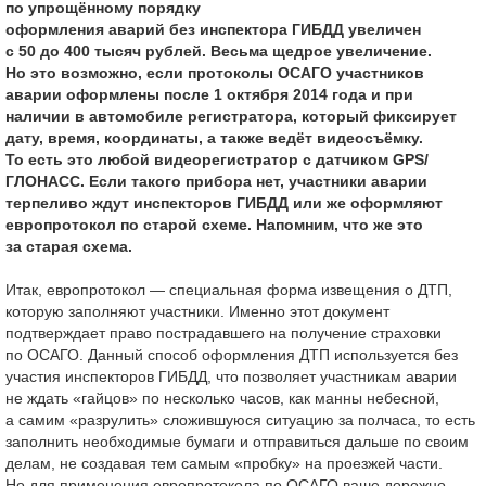
по упрощённому порядку
оформления аварий без инспектора ГИБДД увеличен
с 50 до 400 тысяч рублей. Весьма щедрое увеличение.
Но это возможно, если протоколы ОСАГО участников
аварии оформлены после 1 октября 2014 года и при
наличии в автомобиле регистратора, который фиксирует
дату, время, координаты, а также ведёт видеосъёмку.
То есть это любой видеорегистратор с датчиком GPS/
ГЛОНАСС. Если такого прибора нет, участники аварии
терпеливо ждут инспекторов ГИБДД или же оформляют
европротокол по старой схеме. Напомним, что же это
за старая схема.
Итак, европротокол — специальная форма извещения о ДТП,
которую заполняют участники. Именно этот документ
подтверждает право пострадавшего на получение страховки
по ОСАГО. Данный способ оформления ДТП используется без
участия инспекторов ГИБДД, что позволяет участникам аварии
не ждать «гайцов» по несколько часов, как манны небесной,
а самим «разрулить» сложившуюся ситуацию за полчаса, то есть
заполнить необходимые бумаги и отправиться дальше по своим
делам, не создавая тем самым «пробку» на проезжей части.
Но для применения европротокола по ОСАГО ваше дорожно-