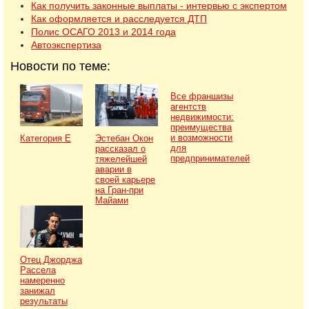
Как получить законные выплаты - интервью с экспертом
Как оформляется и расследуется ДТП
Полис ОСАГО 2013 и 2014 года
Автоэкспертиза
Новости по теме:
Все франшизы
агентств
недвижимости:
преимущества
и возможности
Категория Е
Эстебан Окон
для
рассказал о
предпринимателей
тяжелейшей
аварии в
своей карьере
на Гран-при
Майами
Отец Джорджа
Рассела
намеренно
занижал
результаты