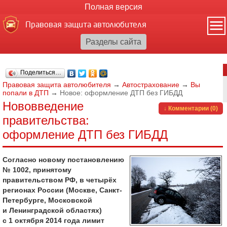
Полная версия
Правовая защита автолюбителя
Поделиться…
Правовая защита автолюбителя
→
Автострахование
→
Вы
попали в ДТП
→
Новое: оформление ДТП без ГИБДД
Нововведение
↓ Комментарии (0)
правительства:
оформление ДТП без ГИБДД
Согласно новому постановлению
№ 1002, принятому
правительством РФ, в четырёх
регионах России (Москве, Санкт-
Петербурге, Московской
и Ленинградской областях)
с 1 октября 2014 года лимит