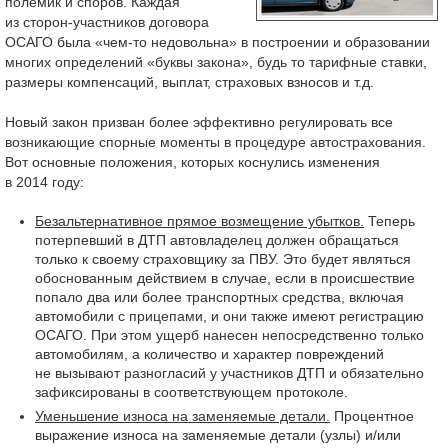
полемик и споров. Каждая
из сторон-участников договора
ОСАГО была «чем-то недовольна» в построении и образовании
многих определений «буквы закона», будь то тарифные ставки,
размеры компенсаций, выплат, страховых взносов и т.д.
Новый закон призван более эффективно регулировать все
возникающие спорные моменты в процедуре автострахования.
Вот основные положения, которых коснулись изменения
в 2014 году:
Безальтернативное прямое возмещение убытков.
Теперь
потерпевший в ДТП автовладелец должен обращаться
только к своему страховщику за ПВУ. Это будет являться
обоснованным действием в случае, если в происшествие
попало два или более транспортных средства, включая
автомобили с прицепами, и они также имеют регистрацию
ОСАГО. При этом ущерб нанесен непосредственно только
автомобилям, а количество и характер повреждений
не вызывают разногласий у участников ДТП и обязательно
зафиксированы в соответствующем протоколе.
Уменьшение износа на заменяемые детали.
Процентное
выражение износа на заменяемые детали (узлы) и/или