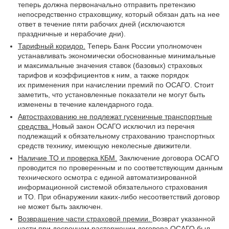
теперь должна первоначально отправить претензию
непосредственно страховщику, который обязан дать на нее
ответ в течение пяти рабочих дней (исключаются
праздничные и нерабочие дни).
Тарифный коридор.
Теперь Банк России уполномочен
устанавливать экономически обоснованные минимальные
и максимальные значения ставок (базовых) страховых
тарифов и коэффициентов к ним, а также порядок
их применения при начислении премий по ОСАГО. Стоит
заметить, что установленные показатели не могут быть
изменены в течение календарного года.
Автострахованию не подлежат гусеничные транспортные
средства.
Новый закон ОСАГО исключил из перечня
подлежащий к обязательному страхованию транспортных
средств технику, имеющую неколесные движители.
Наличие ТО и проверка КБМ.
Заключение договора ОСАГО
проводится по проверенным и по соответствующим данным
технического осмотра с единой автоматизированной
информационной системой обязательного страхования
и ТО. При обнаружении каких-либо несоответствий договор
не может быть заключен.
Возвращение части страховой премии.
Возврат указанной
части при досрочном расторжении договора ОСАГО был