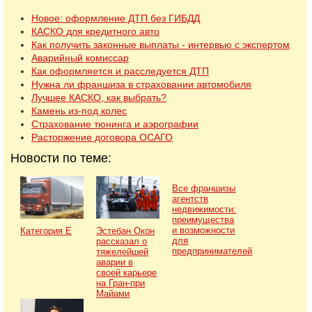
Новое: оформление ДТП без ГИБДД
КАСКО для кредитного авто
Как получить законные выплаты - интервью с экспертом
Аварийный комиссар
Как оформляется и расследуется ДТП
Нужна ли франшиза в страховании автомобиля
Лучшее КАСКО, как выбрать?
Камень из-под колес
Страхование тюнинга и аэрографии
Расторжение договора ОСАГО
Новости по теме:
Все франшизы
агентств
недвижимости:
преимущества
и возможности
Категория Е
Эстебан Окон
для
рассказал о
предпринимателей
тяжелейшей
аварии в
своей карьере
на Гран-при
Майами