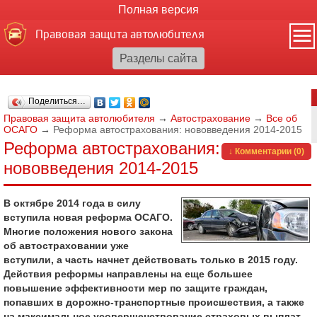
Полная версия
Правовая защита автолюбителя
Поделиться…
Правовая защита автолюбителя
→
Автострахование
→
Все об
ОСАГО
→
Реформа автострахования: нововведения 2014-2015
Реформа автострахования:
↓ Комментарии (0)
нововведения 2014-2015
В октябре 2014 года в силу
вступила новая реформа ОСАГО.
Многие положения нового закона
об автостраховании уже
вступили, а часть начнет действовать только в 2015 году.
Действия реформы направлены на еще большее
повышение эффективности мер по защите граждан,
попавших в дорожно-транспортные происшествия, а также
на максимальное усовершенствование страховых выплат