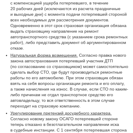
с компенсацией ущерба потерпевшего, в течение
20 рабочих дней (исключаются из расчета праздничные
и выходные дни) с момента подачи потерпевшей стороной
всех необходимых для рассмотрения документов.
Одновременно в этот срок страховая организация обязана
выдать страховщику направление на ремонт
автотранспортного средства (с указанием срока ремонтных
работ), либо представить документ об аргументированном
отказе.
Натуральная форма возмещения.
Согласно правка нового
закона автострахования потерпевший участник ДТП
(по согласованию со страховщиком) может самостоятельно
сделать выбор СТО, где будут производиться ремонтные
работы по его автомобилю. При этом страховщик обязан
взять на себя вопросы организации ремонта и его оплату,
а также начисления на износ. В случае, если СТО по каким-
либо причинам не отдал транспортное средство его
автовладельцу, то вся ответственность в этом случае
переходит на страховую компанию.
Урегулирование претензий досудебного характера.
Согласно новому закону ОСАГО потерпевшей стороне
теперь отказано в безотлагательном направлении иска
в судебные инстанции. С 1 сентября потерпевшая сторона