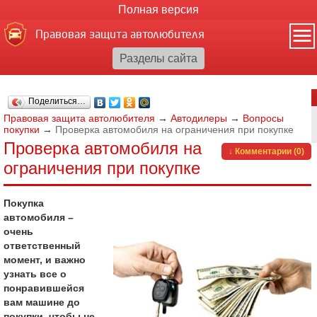
Полная версия
Правовая защита автолюбителя
Поделиться…
Правовая защита автолюбителя
→
Автодилеры
→
Вопросы
покупки
→
Проверка автомобиля на ограничения при покупке
Проверка автомобиля на
↓ Комментарии (0)
ограничения при покупке
Покупка
автомобиля –
очень
ответственный
момент, и важно
узнать все о
понравившейся
вам машине до
покупки, чтобы не