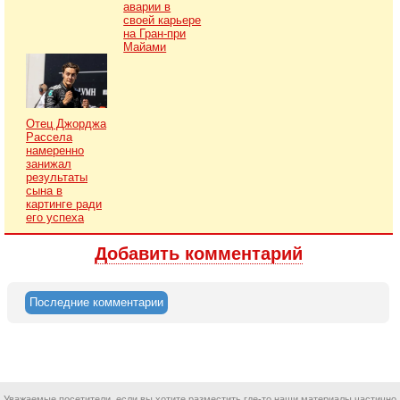
аварии в
своей карьере
на Гран-при
Майами
Отец Джорджа
Рассела
намеренно
занижал
результаты
сына в
картинге ради
его успеха
Добавить комментарий
Последние комментарии
Уважаемые посетители, если вы хотите разместить где-то наши материалы частично