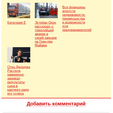
Все франшизы
агентств
недвижимости:
преимущества
и возможности
Категория Е
Эстебан Окон
для
рассказал о
предпринимателей
тяжелейшей
аварии в
своей карьере
на Гран-при
Майами
Отец Джорджа
Рассела
намеренно
занижал
результаты
сына в
картинге ради
его успеха
Добавить комментарий