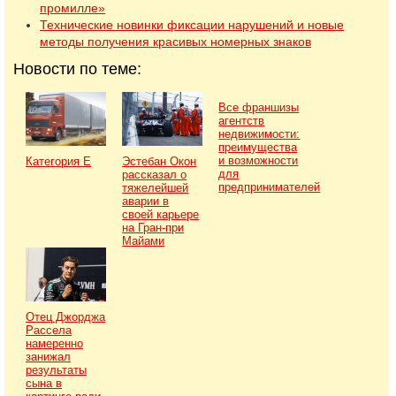
промилле»
Технические новинки фиксации нарушений и новые
методы получения красивых номерных знаков
Новости по теме:
Все франшизы
агентств
недвижимости:
преимущества
и возможности
Категория Е
Эстебан Окон
для
рассказал о
предпринимателей
тяжелейшей
аварии в
своей карьере
на Гран-при
Майами
Отец Джорджа
Рассела
намеренно
занижал
результаты
сына в