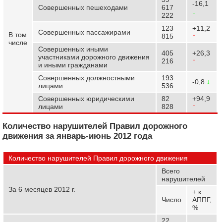
-16,1
Совершенных пешеходами
617
↓
222
123
+11,2
Совершенных пассажирами
В том
815
↑
числе
Совершенных иными
405
+26,3
участниками дорожного движения
216
↑
и иными гражданами
Совершенных должностными
193
-0,8
↓
лицами
536
Совершенных юридическими
82
+94,9
лицами
828
↑
Количество нарушителей Правил дорожного
движения за январь-июнь 2012 года
Количество нарушителей Правил дорожного движения
Всего
нарушителей
За 6 месяцев 2012 г.
± к
Число
АППГ,
%
22