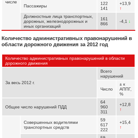
числе
122
+13,9
Пассажиры
141
↑
Должностные лица транспортных,
161
дорожных, железнодорожных и
-4,1
↓
866
иных организаций
Количество административных правонарушений в
области дорожного движения за 2012 год
Количество административных правонарушений в области
дорожного движения
Всего
нарушений
За весь 2012 г.
± к
Число
АППГ,
%
64
+12,8
Общее число нарушений ПДД
960
↑
311
59
Совершенных водителями
+15,4
617
транспортных средств
↑
222
59