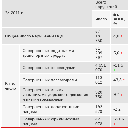
Всего
нарушений
За 2011 г.
± к
Число
АППГ,
%
57
Общее число нарушений ПДД
181
4,0
↑
750
51
Совершенных водителями
299
5,6
↑
транспортных средств
797
4 691
-11,5
Совершенных пешеходами
070
↓
110
Совершенных пассажирами
43,3
↑
012
В том
числе
Совершенных иными
320
участниками дорожного движения
9,7
↑
750
и иными гражданами
Совершенных должностными
192
-2,2
↓
лицами
579
Совершенных юридическими
42
551,6
лицами
078
↑