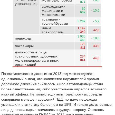
мототранспортом
- 8,6
074
управлявшие
самоходными
69
машинами и
- 15,6
669
механизмами
трамваями,
5 269
- 5,9
троллейбусами
иным
1 142
42,8
транспортом
340
3 035
пешеходы
- 18,6
468
175
пассажиры
43,9
811
должностные лица
транспортных, дорожных,
234
44,6
железнодорожных и иных
041
организаций
По статистическим данным за 2013 год можно сделать
однозначный вывод, что количество нарушителей правил
дорожного движения снизилось. Либо автовладельцы стали
более ответственными, либо ужесточение штрафов возимело
нужный эффект. Не только водители транспортных средств
совершили меньше нарушений ПДД, но даже пешеходы
уменьшили статистику более чем на 18%. И только должностные
лица да пассажиры отличились в худшую сторону. Осталось
дождаться статистики ГИБДД за 2014 год и посмотреть,