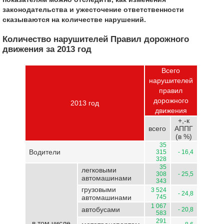
законодательства и ужесточение ответственности
сказываются на количестве нарушений.
Количество нарушителей Правил дорожного
движения за 2013 год
Всего
нарушителей
правил
дорожного
2013 год
движения
+,-к
всего
АППГ
(в %)
35
Водители
315
- 16,4
328
35
легковыми
308
- 25,5
автомашинами
343
грузовыми
3 524
- 24,8
автомашинами
745
1 067
автобусами
- 20,8
583
291
в том числе