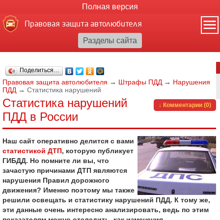
Полная версия
Правовая защита автолюбителя
Поделиться…
Правовая защита автолюбителя
→
Штрафы ПДД
→
Нарушения
ПДД
→
Статистика нарушений
Статистика нарушений
↓ Комментарии (0)
ПДД в России
Наш сайт оперативно делится с вами
статистикой ДТП
, которую публикует
ГИБДД. Но помните ли вы, что
зачастую причинами ДТП являются
нарушения Правил дорожного
движения? Именно поэтому мы также
решили освещать и статистику нарушений ПДД. К тому же,
эти данные очень интересно анализировать, ведь по этим
показателям можно отследить, как изменения