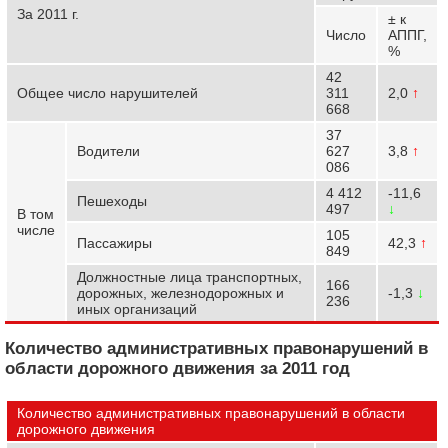
За 2011 г.
± к
Число
АППГ,
%
42
Общее число нарушителей
311
2,0
↑
668
37
Водители
627
3,8
↑
086
4 412
-11,6
Пешеходы
497
↓
В том
числе
105
Пассажиры
42,3
↑
849
Должностные лица транспортных,
166
дорожных, железнодорожных и
-1,3
↓
236
иных организаций
Количество административных правонарушений в
области дорожного движения за 2011 год
Количество административных правонарушений в области
дорожного движения