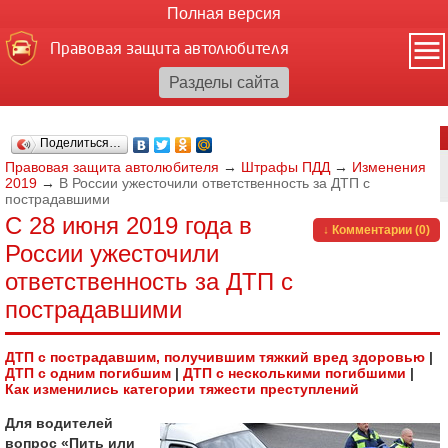
Полная версия
Правовая защита автолюбителя
Поделиться…
Правовая защита автолюбителя
→
Штрафы ПДД
→
Изменения
2019
→
В России ужесточили ответственность за ДТП с
пострадавшими
С 28 июня 2019 года в
↓ Комментарии (0)
России ужесточили
ответственность за ДТП с
пострадавшими
ДТП с пострадавшим, получившим тяжкий вред здоровью
|
ДТП с одним погибшим
|
ДТП с несколькими погибшими
|
Как изменились категории тяжести преступлений
Для водителей
вопрос «Пить или