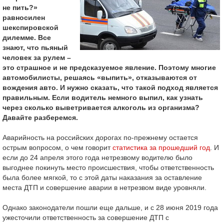
не пить?»
равносилен
шекспировской
дилемме. Все
знают, что пьяный
человек за рулем –
это страшное и не предсказуемое явление. Поэтому многие
автомобилисты, решаясь «выпить», отказываются от
вождения авто. И нужно сказать, что такой подход является
правильным. Если водитель немного выпил, как узнать
через сколько выветривается алкоголь из организма?
Давайте разберемся.
Аварийность на российских дорогах по-прежнему остается
острым вопросом, о чем говорит
статистика за прошедший год
. И
если до 24 апреля этого года нетрезвому водителю было
выгоднее покинуть место происшествия, чтобы ответственность
была более мягкой, то с этой даты наказания за оставление
места ДТП и совершение аварии в нетрезвом виде уровняли.
Однако законодатели пошли еще дальше, и с 28 июня 2019 года
ужесточили ответственность за совершение ДТП с