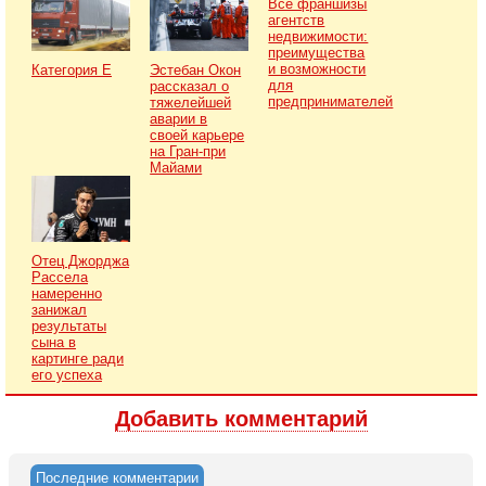
Все франшизы
агентств
недвижимости:
преимущества
и возможности
Категория Е
Эстебан Окон
для
рассказал о
предпринимателей
тяжелейшей
аварии в
своей карьере
на Гран-при
Майами
Отец Джорджа
Рассела
намеренно
занижал
результаты
сына в
картинге ради
его успеха
Добавить комментарий
Последние комментарии