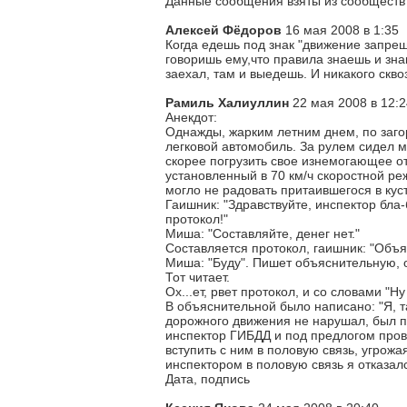
Данные сообщения взяты из сообществ п
Алексей Фёдоров
16 мая 2008 в 1:35
Когда едешь под знак "движение запрещ
говоришь ему,что правила знаешь и зна
заехал, там и выедешь. И никакого сквоз
Рамиль Халиуллин
22 мая 2008 в 12:2
Анекдот:
Однажды, жарким летним днем, по заго
легковой автомобиль. За рулем сидел 
скорее погрузить свое изнемогающее от
установленный в 70 км/ч скоростной ре
могло не радовать притаившегося в кус
Гаишник: "Здравствуйте, инспектор бла-
протокол!"
Миша: "Составляйте, денег нет."
Составляется протокол, гаишник: "Объ
Миша: "Буду". Пишет объяснительную, 
Тот читает.
Ох...ет, рвет протокол, и со словами "Н
В объяснительной было написано: "Я, та
дорожного движения не нарушал, был п
инспектор ГИБДД и под предлогом пров
вступить с ним в половую связь, угрожа
инспектором в половую связь я отказалс
Дата, подпись