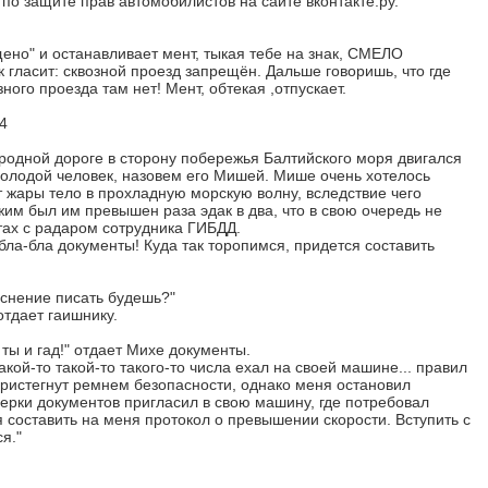
о защите прав автомобилистов на сайте вконтакте.ру.
ено" и останавливает мент, тыкая тебе на знак, СМЕЛО
к гласит: сквозной проезд запрещён. Дальше говоришь, что где
ного проезда там нет! Мент, обтекая ,отпускает.
4
родной дороге в сторону побережья Балтийского моря двигался
молодой человек, назовем его Мишей. Мише очень хотелось
 жары тело в прохладную морскую волну, вследствие чего
жим был им превышен раза эдак в два, что в свою очередь не
тах с радаром сотрудника ГИБДД.
бла-бла документы! Куда так торопимся, придется составить
яснение писать будешь?"
отдает гаишнику.
у ты и гад!" отдает Михе документы.
кой-то такой-то такого-то числа ехал на своей машине... правил
ристегнут ремнем безопасности, однако меня остановил
ерки документов пригласил в свою машину, где потребовал
я составить на меня протокол о превышении скорости. Вступить с
я."