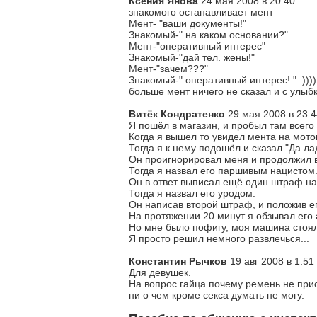
Ксения Янова
24 мая 2008 в 20:40
знакомого останавливает мент
Мент- "ваши документы!"
Знакомый-" на каком основании?"
Мент-"оперативный интерес"
Знакомый-"дай тел. жены!"
Мент-"зачем???"
Знакомый-" оперативный интерес! " :))))
больше мент ничего не сказал и с улыбк
Витёк Кондратенко
29 мая 2008 в 23:4
Я пошёл в магазин, и пробыл там всего 
Когда я вышел то увидел мента на мот
Тогда я к нему подошёл и сказал "Да ла
Он проигнорировал меня и продолжил 
Тогда я назвал его паршивым нацистом
Он в ответ выписал ещё один штраф на 
Тогда я назвал его уродом.
Он написав второй штраф, и положив ег
На протяжении 20 минут я обзывал его
Но мне было пофигу, моя машина стоял
Я просто решил немного развлечься...
Константин Рычков
19 авг 2008 в 1:51
Для девушек.
На вопрос гайца почему ремень не прист
ни о чем кроме секса думать не могу.