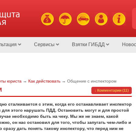
ащита
ля
льтация
Сервисы
Взятки ГИБДД
Новос
еты юриста
→
Как действовать
→
Общение с инспектором
м
↓ Комментарии (11)
о сталкивается с этим, когда его останавливает инспектор
 для этого нарушать ПДД. Остановить могут и для простой
учае необходимо быть на чеку. Мы же не знаем, какой
ожно, он нас остановил для того, чтобы запугать чем-либо и
 сразу дать понять такому инспектору, что перед ним не