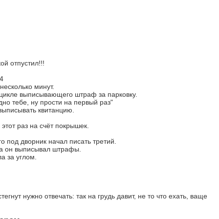
ой отпустил!!!
4
несколько минут.
оцикле выписывающего штраф за парковку.
дно тебе, ну прости на первый раз"
выписывать квитанцию.
.
этот раз на счёт покрышек.
о под дворник начал писать третий.
 а он выписывал штрафы.
а за углом.
егнут нужно отвечать: так на грудь давит, не то что ехать, ваще