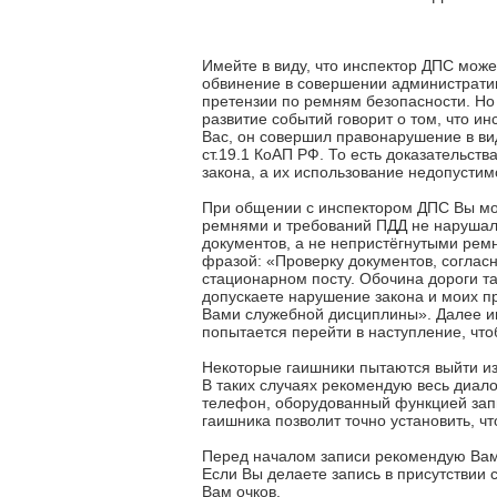
Имейте в виду, что инспектор ДПС може
обвинение в совершении администрати
претензии по ремням безопасности. Но
развитие событий говорит о том, что ин
Вас, он совершил правонарушение в ви
ст.19.1 КоАП РФ. То есть доказательс
закона, а их использование недопустимо
При общении с инспектором ДПС Вы мож
ремнями и требований ПДД не нарушали
документов, а не непристёгнутыми ремн
фразой: «Проверку документов, согласн
стационарном посту. Обочина дороги т
допускаете нарушение закона и моих п
Вами служебной дисциплины». Далее ин
попытается перейти в наступление, что
Некоторые гаишники пытаются выйти из 
В таких случаях рекомендую весь диал
телефон, оборудованный функцией запи
гаишника позволит точно установить, ч
Перед началом записи рекомендую Вам 
Если Вы делаете запись в присутствии 
Вам очков.