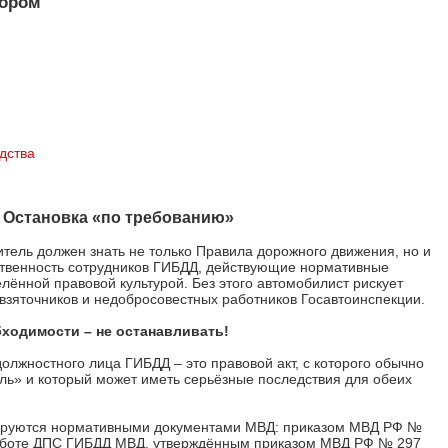
тором
дства
. Остановка «по требованию»
тель должен знать не только Правила дорожного движения, но и
тственность сотрудников ГИБДД, действующие нормативные
елённой правовой культурой. Без этого автомобилист рискует
 взяточников и недобросовестных работников Госавтоинспекции.
бходимости – не останавливать!
лжностного лица ГИБДД – это правовой акт, с которого обычно
ель» и который может иметь серьёзные последствия для обеих
тируются нормативными документами МВД: приказом МВД РФ №
 работе ДПС ГИБДД МВД, утверждённым приказом МВД РФ № 297