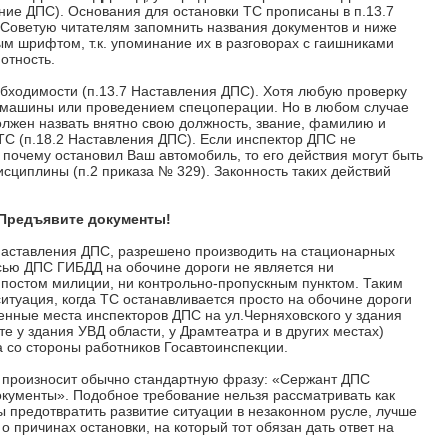
ление ДПС). Основания для остановки ТС прописаны в п.13.7
 Советую читателям запомнить названия документов и ниже
м шрифтом, т.к. упоминание их в разговорах с гаишниками
отность.
бходимости (п.13.7 Наставления ДПС). Хотя любую проверку
 машины или проведением спецоперации. Но в любом случае
лжен назвать внятно свою должность, звание, фамилию и
ТС (п.18.2 Наставления ДПС). Если инспектор ДПС не
почему остановил Ваш автомобиль, то его действия могут быть
сциплины (п.2 приказа № 329). Законность таких действий
Предъявите документы!
 Наставления ДПС, разрешено производить на стационарных
исью ДПС ГИБДД на обочине дороги не является ни
постом милиции, ни контрольно-пропускным пунктом. Таким
итуация, когда ТС останавливается просто на обочине дороги
енные места инспекторов ДПС на ул.Черняховского у здания
е у здания УВД области, у Драмтеатра и в других местах)
 со стороны работников Госавтоинспекции.
 произносит обычно стандартную фразу: «Сержант ДПС
окументы». Подобное требование нельзя рассматривать как
ы предотвратить развитие ситуации в незаконном русле, лучше
о причинах остановки, на который тот обязан дать ответ на