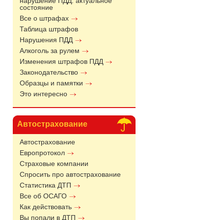
нарушение ПДД: актуальное
состояние
Все о штрафах
Таблица штрафов
Нарушения ПДД
Алкоголь за рулем
Изменения штрафов ПДД
Законодательство
Образцы и памятки
Это интересно
Автострахование
Автострахование
Европротокол
Страховые компании
Спросить про автострахование
Статистика ДТП
Все об ОСАГО
Как действовать
Вы попали в ДТП