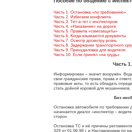
Пособие по общению с инспек
Часть 1. Остановка «по требованию»
Часть 2. Избегаем конфликта
Часть 3. Тет-а-тет с инспектором
Часть 4. «Наказание» на дороге
Часть 5. Правила «самозащиты»
Часть 6. Когда изымаются документы
Часть 7. Осмотр досмотру рознь
Часть 8. Задержание транспортного сре
Часть 9. Принудиловка для водителя
Часть 10. Если принял «на грудь»
Часть 1
Информирован – значит вооружён. Води
свои гражданские права, права и отве
правовые акты, то есть обладать опред
стать дойной коровой для мошенников,
Без нео
Остановка автомобиля по требованию до
начинается диалог «инспектор – водит
сторон.
Остановка ТС и её причины регламен
329 от 01.06.98 г. и Наставлением по