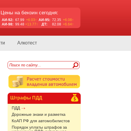
Цены на бензин сегодня:
АИ-92:
67.99
+6.03↑
АИ-95:
72.35
+6.08↑
АИ-98:
99.48
+13.77↑
ДТ:
82.08
+6.64↑
ти
Алкотест
Штрафы ПДД
ПДД
Дорожные знаки и разметка
КоАП РФ для автомобилистов
Порядок уплаты штрафов за