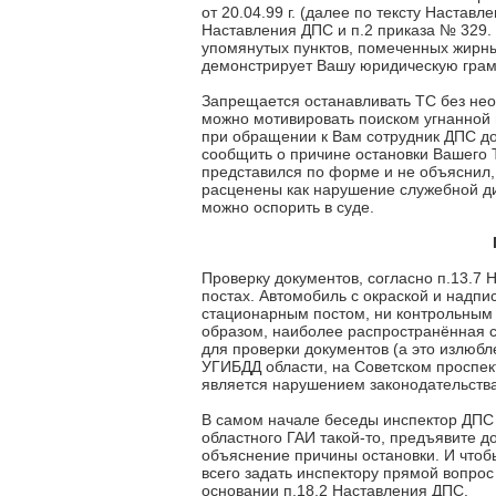
от 20.04.99 г. (далее по тексту Настав
Наставления ДПС и п.2 приказа № 329.
упомянутых пунктов, помеченных жирны
демонстрирует Вашу юридическую грам
Запрещается останавливать ТС без нео
можно мотивировать поиском угнанной
при обращении к Вам сотрудник ДПС до
сообщить о причине остановки Вашего 
представился по форме и не объяснил, 
расценены как нарушение служебной ди
можно оспорить в суде.
Проверку документов, согласно п.13.7
постах. Автомобиль с окраской и надп
стационарным постом, ни контрольным 
образом, наиболее распространённая с
для проверки документов (а это излюбл
УГИБДД области, на Советском проспект
является нарушением законодательства
В самом начале беседы инспектор ДПС
областного ГАИ такой-то, предъявите д
объяснение причины остановки. И чтоб
всего задать инспектору прямой вопрос 
основании п.18.2 Наставления ДПС.