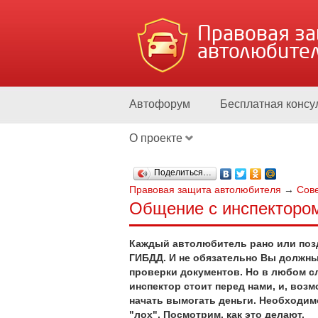
Правовая з
автолюбите
Автофорум
Бесплатная консу
О проекте
Поделиться…
Правовая защита автолюбителя
→
Сов
Общение с инспекторо
Каждый автолюбитель рано или поздн
ГИБДД. И не обязательно Вы должны
проверки документов. Но в любом сл
инспектор стоит перед нами, и, возм
начать вымогать деньги. Необходимо
"лох". Посмотрим, как это делают.