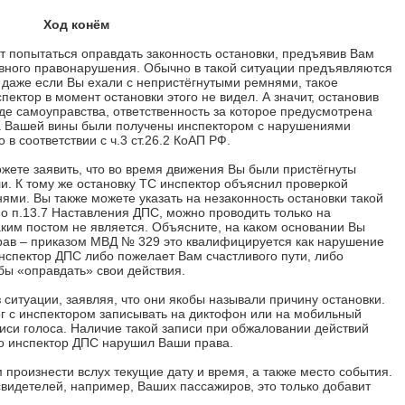
Ход конём
т попытаться оправдать законность остановки, предъявив Вам
вного правонарушения. Обычно в такой ситуации предъявляются
 даже если Вы ехали с непристёгнутыми ремнями, такое
спектор в момент остановки этого не видел. А значит, остановив
де самоуправства, ответственность за которое предусмотрена
тва Вашей вины были получены инспектором с нарушениями
 в соответствии с ч.3 ст.26.2 КоАП РФ.
ете заявить, что во время движения Вы были пристёгнуты
. К тому же остановку ТС инспектор объяснил проверкой
ями. Вы также можете указать на незаконность остановки такой
о п.13.7 Наставления ДПС, можно проводить только на
аким постом не является. Объясните, на каком основании Вы
рав – приказом МВД № 329 это квалифицируется как нарушение
спектор ДПС либо пожелает Вам счастливого пути, либо
бы «оправдать» свои действия.
ситуации, заявляя, что они якобы называли причину остановки.
ог с инспектором записывать на диктофон или на мобильный
си голоса. Наличие такой записи при обжаловании действий
то инспектор ДПС нарушил Ваши права.
произнести вслух текущие дату и время, а также место события.
свидетелей, например, Ваших пассажиров, это только добавит