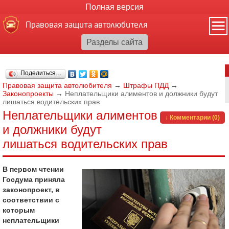
Полная версия
Правовая защита автолюбителя
Поделиться…
Правовая защита автолюбителя
→
Штрафы ПДД
→
Законопроекты
→
Неплательщики алиментов и должники будут
лишаться водительских прав
Неплательщики алиментов
↓ Комментарии (0)
и должники будут
лишаться водительских прав
В первом чтении
Госдума приняла
законопроект, в
соответствии с
которым
неплательщики