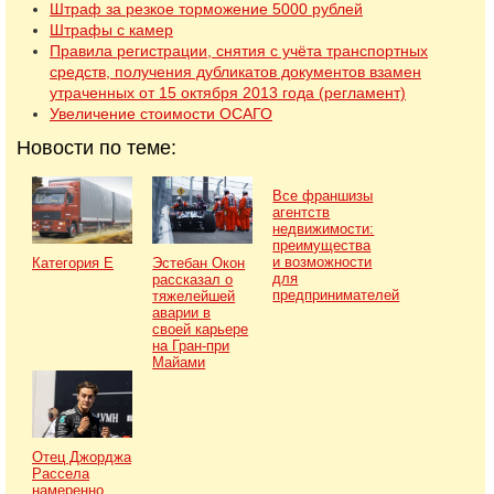
Штраф за резкое торможение 5000 рублей
Штрафы с камер
Правила регистрации, снятия с учёта транспортных
средств, получения дубликатов документов взамен
утраченных от 15 октября 2013 года (регламент)
Увеличение стоимости ОСАГО
Новости по теме:
Все франшизы
агентств
недвижимости:
преимущества
и возможности
Категория Е
Эстебан Окон
для
рассказал о
предпринимателей
тяжелейшей
аварии в
своей карьере
на Гран-при
Майами
Отец Джорджа
Рассела
намеренно