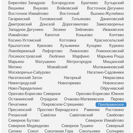
Бирюлёво Западное
Богородское
Братеево
Бутырский
Вешняки
Внуково
Войковский
Восточное Дегунино
Восточное Измайлово
Восточный
Выхино-Жулебино
Гагаринский
Головинский
Гольяново
Даниловский
Дмитровский
Донской
Дорогомилово
Замоскворечье
Западное Дегунино
Зюзино
Зябликово
Ивановское
Измайлово
Капотня
Коньково
Коптево
Косино-Ухтомский
Котловка
Красносельский
Крылатское
Крюково
Кузьминки
Кунцево
Куркино
Левобережный
Лефортово
Лианозово
Ломоносовский
Лосиноостровский
Люблино
Марфино
Марьина Роща
Марьино
Матушкино
Метрогородок
Мещанский
Митино
Можайский
Молжаниновский
Москворечье-Сабурово
Нагатино-Садовники
Нагатинский Затон
Нагорный
Некрасовка
Нижегородский
Новогиреево
Новокосино
Ново-Переделкино
Обручевский
Орехово-Борисово Северное
Орехово-Борисово Южное
Останкинский
Отрадное
Очаково-Матвеевское
Перово
Печатники
Покровское-Стрешнево
Преображенское
Пресненский
Проспект Вернадского
Раменки
Ростокино
Рязанский
Савёлки
Савёловский
Свиблово
Северное Бутово
Северное Измайлово
Северное Медведково
Северное Тушино
Северный
Силино
Сокол
Соколиная Гора
Сокольники
Солнцево