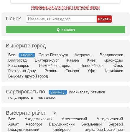
Информация для представителей фирм
Поиск
на карте
Выберите город
Все
Санкт-Петербург
Астрахань
Владивосток
Москва
Волгоград
Екатеринбург
Казань
Киев
Краснодар
Красноярск
Нижний Новгород
Новосибирск
Омск
Ростов-на-Дону
Рязань
Самара
Уфа
Челябинск
Выбрать другой город
Сортировать по
количеству отзывов
рейтингу
популярности
названию
Выберите район
Все
Академический
Алексеевский
Алтуфьевский
Арбат
Аэропорт
Бабушкинский
Басманный
Беговой
Бескудниковский
Бибирево
Бирюлёво Восточное