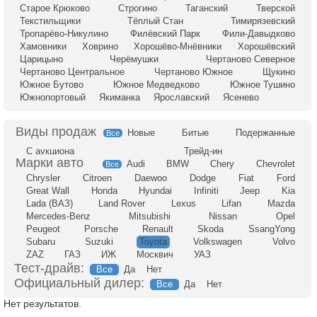
Старое Крюково
Строгино
Таганский
Тверской
Текстильщики
Тёплый Стан
Тимирязевский
Тропарёво-Никулино
Филёвский Парк
Фили-Давыдково
Хамовники
Ховрино
Хорошёво-Мнёвники
Хорошёвский
Царицыно
Черёмушки
Чертаново Северное
Чертаново Центральное
Чертаново Южное
Щукино
Южное Бутово
Южное Медведково
Южное Тушино
Южнопортовый
Якиманка
Ярославский
Ясенево
Новые
Битые
Подержанные
Все
С аукциона
Трейд-ин
Audi
BMW
Chery
Chevrolet
Все
Chrysler
Citroen
Daewoo
Dodge
Fiat
Ford
Great Wall
Honda
Hyundai
Infiniti
Jeep
Kia
Lada (ВАЗ)
Land Rover
Lexus
Lifan
Mazda
Mercedes-Benz
Mitsubishi
Nissan
Opel
Peugeot
Porsche
Renault
Skoda
SsangYong
Subaru
Suzuki
Toyota
Volkswagen
Volvo
ZAZ
ГАЗ
ИЖ
Москвич
УАЗ
Тест-драйв:
Все
Да
Нет
Официальный дилер:
Все
Да
Нет
Нет результатов.