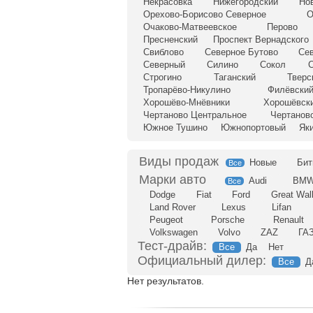
Некрасовка
Нижегородский
Но
Орехово-Борисово Северное
О
Очаково-Матвеевское
Перово
Пресненский
Проспект Вернадского
Свиблово
Северное Бутово
Се
Северный
Силино
Сокол
С
Строгино
Таганский
Тверс
Тропарёво-Никулино
Филёвский
Хорошёво-Мнёвники
Хорошёвск
Чертаново Центральное
Чертанов
Южное Тушино
Южнопортовый
Як
Новые
Бит
Все
Audi
BM
Все
Dodge
Fiat
Ford
Great Wal
Land Rover
Lexus
Lifan
Peugeot
Porsche
Renault
Volkswagen
Volvo
ZAZ
ГА
Тест-драйв:
Все
Да
Нет
Официальный дилер:
Все
Д
Нет результатов.