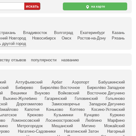
на карте
страхань
Владивосток
Волгоград
Екатеринбург
Казань
жний Новгород
Новосибирск
Омск
Ростов-на-Дону
Рязань
 другой город
еству отзывов
популярности
названию
кий
Алтуфьевский
Арбат
Аэропорт
Бабушкинский
ский
Бибирево
Бирюлёво Восточное
Бирюлёво Западное
ий
Вешняки
Внуково
Войковский
Восточное Дегунино
Выхино-Жулебино
Гагаринский
Головинский
Гольяново
ской
Дорогомилово
Замоскворечье
Западное Дегунино
Измайлово
Капотня
Коньково
Коптево
Косино-Ухтомский
ылатское
Крюково
Кузьминки
Кунцево
Куркино
ово
Ломоносовский
Лосиноостровский
Люблино
Марфино
кино
Метрогородок
Мещанский
Митино
Можайский
урово
Нагатино-Садовники
Нагатинский Затон
Нагорный