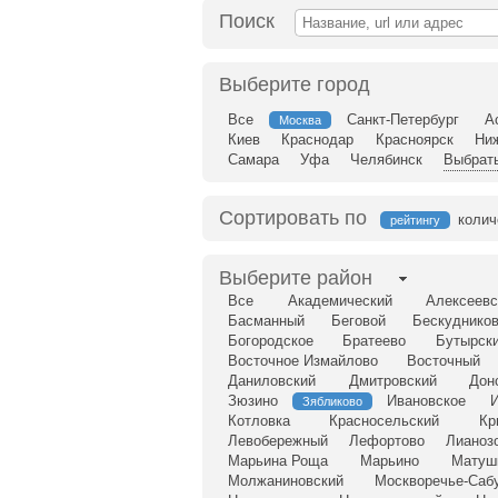
Поиск
Выберите город
Все
Санкт-Петербург
А
Москва
Киев
Краснодар
Красноярск
Ни
Самара
Уфа
Челябинск
Выбрать
Сортировать по
колич
рейтингу
Выберите район
Все
Академический
Алексеевс
Басманный
Беговой
Бескудников
Богородское
Братеево
Бутырск
Восточное Измайлово
Восточный
Даниловский
Дмитровский
Дон
Зюзино
Ивановское
Зябликово
Котловка
Красносельский
Кр
Левобережный
Лефортово
Лианоз
Марьина Роща
Марьино
Матуш
Молжаниновский
Москворечье-Саб