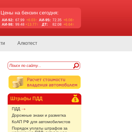
Цены на бензин сегодня:
АИ-92:
67.99
+6.03↑
АИ-95:
72.35
+6.08↑
АИ-98:
99.48
+13.77↑
ДТ:
82.08
+6.64↑
ти
Алкотест
Штрафы ПДД
ПДД
Дорожные знаки и разметка
КоАП РФ для автомобилистов
Порядок уплаты штрафов за