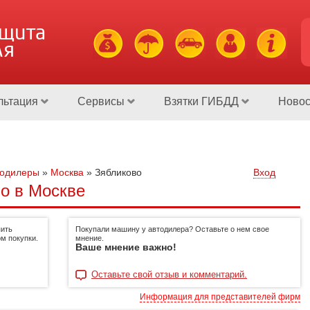
ащита
ля
льтация
Сервисы
Взятки ГИБДД
Новос
тодилеры
»
Москва
»
Зябликово
Вход
о в Москве
пить
Покупали машину у автодилера? Оставьте о нем свое
м покупки.
мнение.
Ваше мнение важно!
Оставьте свой отзыв и комментарий.
Информация для представителей фирм