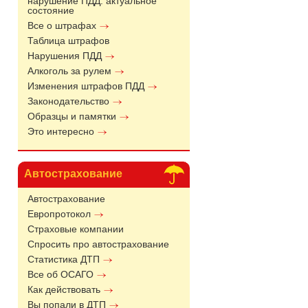
нарушение ПДД: актуальное
состояние
Все о штрафах
Таблица штрафов
Нарушения ПДД
Алкоголь за рулем
Изменения штрафов ПДД
Законодательство
Образцы и памятки
Это интересно
Автострахование
Автострахование
Европротокол
Страховые компании
Спросить про автострахование
Статистика ДТП
Все об ОСАГО
Как действовать
Вы попали в ДТП