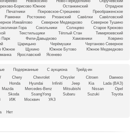
вогиреево
Новокосино
Ново-Переделкино
Обручевский
рехово-Борисово Южное
Останкинский
Отрадное
Печатники
Покровское-Стрешнево
Преображенское
Раменки
Ростокино
Рязанский
Савёлки
Савёловский
верное Измайлово
Северное Медведково
Северное Тушино
околиная Гора
Сокольники
Солнцево
Старое Крюково
кой
Текстильщики
Тёплый Стан
Тимирязевский
 Парк
Фили-Давыдково
Хамовники
Ховрино
ий
Царицыно
Черёмушки
Чертаново Северное
о Южное
Щукино
Южное Бутово
Южное Медведково
иманка
Ярославский
Ясенево
ые
Подержанные
С аукциона
Трейд-ин
W
Chery
Chevrolet
Chrysler
Citroen
Daewoo
l
Honda
Hyundai
Infiniti
Jeep
Kia
Lada (ВАЗ)
Mazda
Mercedes-Benz
Mitsubishi
Nissan
Opel
Skoda
SsangYong
Subaru
Suzuki
Toyota
З
ИЖ
Москвич
УАЗ
а
Нет