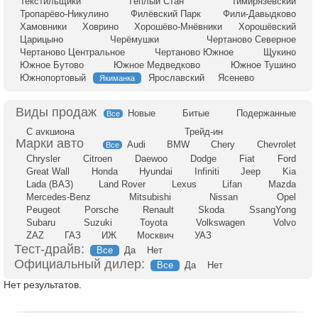
Текстильщики
Тёплый Стан
Тимирязевский
Тропарёво-Никулино
Филёвский Парк
Фили-Давыдково
Хамовники
Ховрино
Хорошёво-Мнёвники
Хорошёвский
Царицыно
Черёмушки
Чертаново Северное
Чертаново Центральное
Чертаново Южное
Щукино
Южное Бутово
Южное Медведково
Южное Тушино
Южнопортовый
Ярославский
Ясенево
Якиманка
Новые
Битые
Подержанные
Все
С аукциона
Трейд-ин
Audi
BMW
Chery
Chevrolet
Все
Chrysler
Citroen
Daewoo
Dodge
Fiat
Ford
Great Wall
Honda
Hyundai
Infiniti
Jeep
Kia
Lada (ВАЗ)
Land Rover
Lexus
Lifan
Mazda
Mercedes-Benz
Mitsubishi
Nissan
Opel
Peugeot
Porsche
Renault
Skoda
SsangYong
Subaru
Suzuki
Toyota
Volkswagen
Volvo
ZAZ
ГАЗ
ИЖ
Москвич
УАЗ
Тест-драйв:
Все
Да
Нет
Официальный дилер:
Все
Да
Нет
Нет результатов.