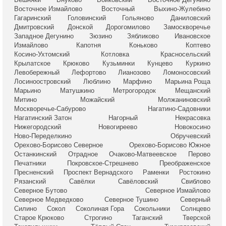
Восточное Измайлово
Восточный
Выхино-Жулебино
Гагаринский
Головинский
Гольяново
Даниловский
Дмитровский
Донской
Дорогомилово
Замоскворечье
Западное Дегунино
Зюзино
Зябликово
Ивановское
Измайлово
Капотня
Коньково
Коптево
Косино-Ухтомский
Котловка
Красносельский
Крылатское
Крюково
Кузьминки
Кунцево
Куркино
Левобережный
Лефортово
Лианозово
Ломоносовский
Лосиноостровский
Люблино
Марфино
Марьина Роща
Марьино
Матушкино
Метрогородок
Мещанский
Митино
Можайский
Молжаниновский
Москворечье-Сабурово
Нагатино-Садовники
Нагатинский Затон
Нагорный
Некрасовка
Нижегородский
Новогиреево
Новокосино
Ново-Переделкино
Обручевский
Орехово-Борисово Северное
Орехово-Борисово Южное
Останкинский
Отрадное
Очаково-Матвеевское
Перово
Печатники
Покровское-Стрешнево
Преображенское
Пресненский
Проспект Вернадского
Раменки
Ростокино
Рязанский
Савёлки
Савёловский
Свиблово
Северное Бутово
Северное Измайлово
Северное Медведково
Северное Тушино
Северный
Силино
Сокол
Соколиная Гора
Сокольники
Солнцево
Старое Крюково
Строгино
Таганский
Тверской