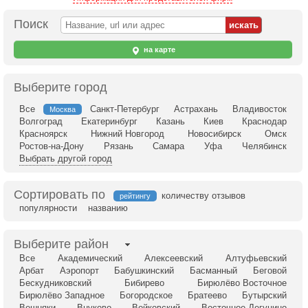
Поиск
на карте
Выберите город
Все
Санкт-Петербург
Астрахань
Владивосток
Москва
Волгоград
Екатеринбург
Казань
Киев
Краснодар
Красноярск
Нижний Новгород
Новосибирск
Омск
Ростов-на-Дону
Рязань
Самара
Уфа
Челябинск
Выбрать другой город
Сортировать по
количеству отзывов
рейтингу
популярности
названию
Выберите район
Все
Академический
Алексеевский
Алтуфьевский
Арбат
Аэропорт
Бабушкинский
Басманный
Беговой
Бескудниковский
Бибирево
Бирюлёво Восточное
Бирюлёво Западное
Богородское
Братеево
Бутырский
Вешняки
Внуково
Войковский
Восточное Дегунино