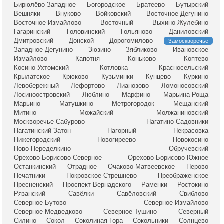
Бирюлёво Западное
Богородское
Братеево
Бутырский
Вешняки
Внуково
Войковский
Восточное Дегунино
Восточное Измайлово
Восточный
Выхино-Жулебино
Гагаринский
Головинский
Гольяново
Даниловский
Дмитровский
Донской
Дорогомилово
Замоскворечье
Западное Дегунино
Зюзино
Зябликово
Ивановское
Измайлово
Капотня
Коньково
Коптево
Косино-Ухтомский
Котловка
Красносельский
Крылатское
Крюково
Кузьминки
Кунцево
Куркино
Левобережный
Лефортово
Лианозово
Ломоносовский
Лосиноостровский
Люблино
Марфино
Марьина Роща
Марьино
Матушкино
Метрогородок
Мещанский
Митино
Можайский
Молжаниновский
Москворечье-Сабурово
Нагатино-Садовники
Нагатинский Затон
Нагорный
Некрасовка
Нижегородский
Новогиреево
Новокосино
Ново-Переделкино
Обручевский
Орехово-Борисово Северное
Орехово-Борисово Южное
Останкинский
Отрадное
Очаково-Матвеевское
Перово
Печатники
Покровское-Стрешнево
Преображенское
Пресненский
Проспект Вернадского
Раменки
Ростокино
Рязанский
Савёлки
Савёловский
Свиблово
Северное Бутово
Северное Измайлово
Северное Медведково
Северное Тушино
Северный
Силино
Сокол
Соколиная Гора
Сокольники
Солнцево