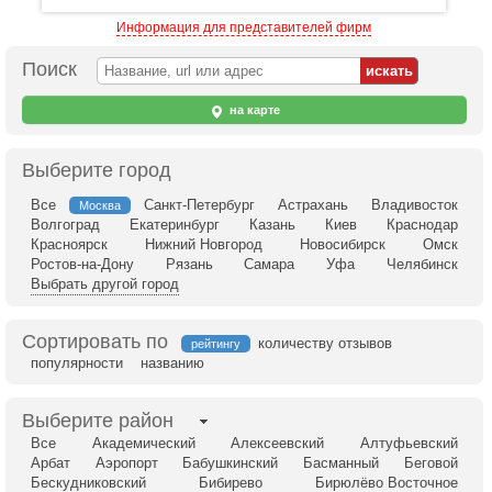
Информация для представителей фирм
Поиск
на карте
Выберите город
Все
Санкт-Петербург
Астрахань
Владивосток
Москва
Волгоград
Екатеринбург
Казань
Киев
Краснодар
Красноярск
Нижний Новгород
Новосибирск
Омск
Ростов-на-Дону
Рязань
Самара
Уфа
Челябинск
Выбрать другой город
Сортировать по
количеству отзывов
рейтингу
популярности
названию
Выберите район
Все
Академический
Алексеевский
Алтуфьевский
Арбат
Аэропорт
Бабушкинский
Басманный
Беговой
Бескудниковский
Бибирево
Бирюлёво Восточное