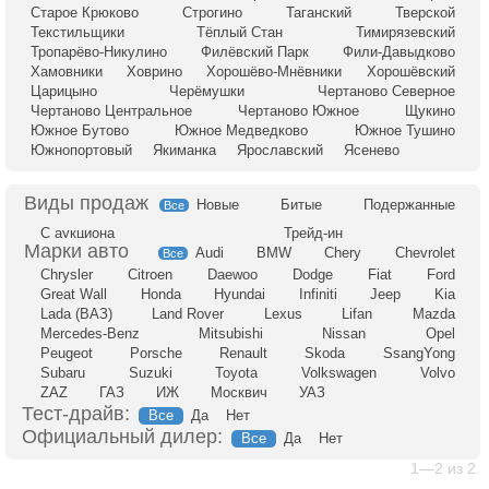
Старое Крюково
Строгино
Таганский
Тверской
Текстильщики
Тёплый Стан
Тимирязевский
Тропарёво-Никулино
Филёвский Парк
Фили-Давыдково
Хамовники
Ховрино
Хорошёво-Мнёвники
Хорошёвский
Царицыно
Черёмушки
Чертаново Северное
Чертаново Центральное
Чертаново Южное
Щукино
Южное Бутово
Южное Медведково
Южное Тушино
Южнопортовый
Якиманка
Ярославский
Ясенево
Новые
Битые
Подержанные
Все
С аукциона
Трейд-ин
Audi
BMW
Chery
Chevrolet
Все
Chrysler
Citroen
Daewoo
Dodge
Fiat
Ford
Great Wall
Honda
Hyundai
Infiniti
Jeep
Kia
Lada (ВАЗ)
Land Rover
Lexus
Lifan
Mazda
Mercedes-Benz
Mitsubishi
Nissan
Opel
Peugeot
Porsche
Renault
Skoda
SsangYong
Subaru
Suzuki
Toyota
Volkswagen
Volvo
ZAZ
ГАЗ
ИЖ
Москвич
УАЗ
Тест-драйв:
Все
Да
Нет
Официальный дилер:
Все
Да
Нет
1—2 из 2.