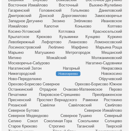
Восточное Измайлово
Восточный
Выхино-Жулебино
Гагаринский
Головинский
Гольяново
Даниловский
Дмитровский
Донской
Дорогомилово
Замоскворечье
Западное Дегунино
Зюзино
Зябликово
Ивановское
Измайлово
Капотня
Коньково
Коптево
Косино-Ухтомский
Котловка
Красносельский
Крылатское
Крюково
Кузьминки
Кунцево
Куркино
Левобережный
Лефортово
Лианозово
Ломоносовский
Лосиноостровский
Люблино
Марфино
Марьина Роща
Марьино
Матушкино
Метрогородок
Мещанский
Митино
Можайский
Молжаниновский
Москворечье-Сабурово
Нагатино-Садовники
Нагатинский Затон
Нагорный
Некрасовка
Нижегородский
Новокосино
Новогиреево
Ново-Переделкино
Обручевский
Орехово-Борисово Северное
Орехово-Борисово Южное
Останкинский
Отрадное
Очаково-Матвеевское
Перово
Печатники
Покровское-Стрешнево
Преображенское
Пресненский
Проспект Вернадского
Раменки
Ростокино
Рязанский
Савёлки
Савёловский
Свиблово
Северное Бутово
Северное Измайлово
Северное Медведково
Северное Тушино
Северный
Силино
Сокол
Соколиная Гора
Сокольники
Солнцево
Старое Крюково
Строгино
Таганский
Тверской