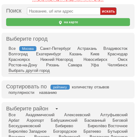
Поиск
на карте
Выберите город
Все
Санкт-Петербург
Астрахань
Владивосток
Москва
Волгоград
Екатеринбург
Казань
Киев
Краснодар
Красноярск
Нижний Новгород
Новосибирск
Омск
Ростов-на-Дону
Рязань
Самара
Уфа
Челябинск
Выбрать другой город
Сортировать по
количеству отзывов
рейтингу
популярности
названию
Выберите район
Все
Академический
Алексеевский
Алтуфьевский
Арбат
Аэропорт
Бабушкинский
Басманный
Беговой
Бескудниковский
Бибирево
Бирюлёво Восточное
Бирюлёво Западное
Богородское
Братеево
Бутырский
Вешняки
Внуково
Войковский
Восточное Дегунино