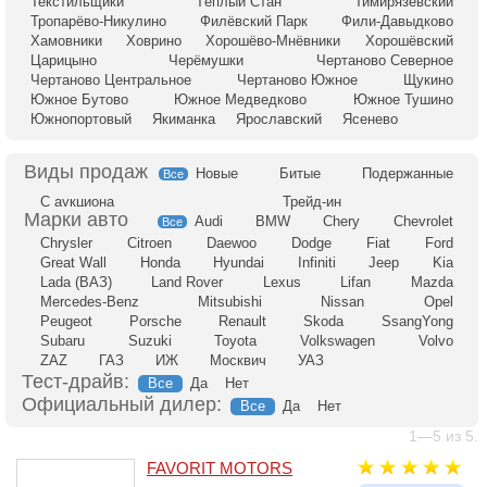
Текстильщики
Тёплый Стан
Тимирязевский
Тропарёво-Никулино
Филёвский Парк
Фили-Давыдково
Хамовники
Ховрино
Хорошёво-Мнёвники
Хорошёвский
Царицыно
Черёмушки
Чертаново Северное
Чертаново Центральное
Чертаново Южное
Щукино
Южное Бутово
Южное Медведково
Южное Тушино
Южнопортовый
Якиманка
Ярославский
Ясенево
Новые
Битые
Подержанные
Все
С аукциона
Трейд-ин
Audi
BMW
Chery
Chevrolet
Все
Chrysler
Citroen
Daewoo
Dodge
Fiat
Ford
Great Wall
Honda
Hyundai
Infiniti
Jeep
Kia
Lada (ВАЗ)
Land Rover
Lexus
Lifan
Mazda
Mercedes-Benz
Mitsubishi
Nissan
Opel
Peugeot
Porsche
Renault
Skoda
SsangYong
Subaru
Suzuki
Toyota
Volkswagen
Volvo
ZAZ
ГАЗ
ИЖ
Москвич
УАЗ
Тест-драйв:
Все
Да
Нет
Официальный дилер:
Все
Да
Нет
1—5 из 5.
FAVORIT MOTORS