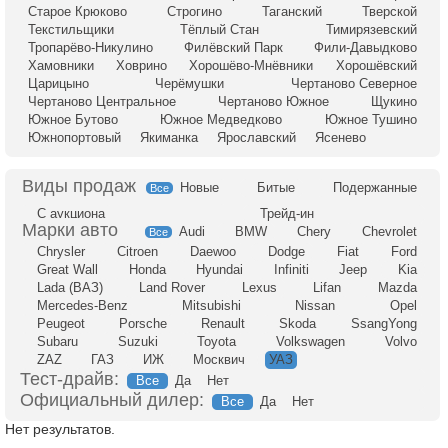
Старое Крюково
Строгино
Таганский
Тверской
Текстильщики
Тёплый Стан
Тимирязевский
Тропарёво-Никулино
Филёвский Парк
Фили-Давыдково
Хамовники
Ховрино
Хорошёво-Мнёвники
Хорошёвский
Царицыно
Черёмушки
Чертаново Северное
Чертаново Центральное
Чертаново Южное
Щукино
Южное Бутово
Южное Медведково
Южное Тушино
Южнопортовый
Якиманка
Ярославский
Ясенево
Новые
Битые
Подержанные
Все
С аукциона
Трейд-ин
Audi
BMW
Chery
Chevrolet
Все
Chrysler
Citroen
Daewoo
Dodge
Fiat
Ford
Great Wall
Honda
Hyundai
Infiniti
Jeep
Kia
Lada (ВАЗ)
Land Rover
Lexus
Lifan
Mazda
Mercedes-Benz
Mitsubishi
Nissan
Opel
Peugeot
Porsche
Renault
Skoda
SsangYong
Subaru
Suzuki
Toyota
Volkswagen
Volvo
ZAZ
ГАЗ
ИЖ
Москвич
УАЗ
Тест-драйв:
Все
Да
Нет
Официальный дилер:
Все
Да
Нет
Нет результатов.