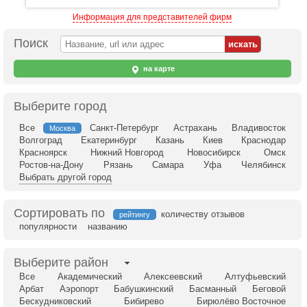
Информация для представителей фирм
Поиск
на карте
Выберите город
Все
Санкт-Петербург
Астрахань
Владивосток
Москва
Волгоград
Екатеринбург
Казань
Киев
Краснодар
Красноярск
Нижний Новгород
Новосибирск
Омск
Ростов-на-Дону
Рязань
Самара
Уфа
Челябинск
Выбрать другой город
Сортировать по
количеству отзывов
рейтингу
популярности
названию
Выберите район
Все
Академический
Алексеевский
Алтуфьевский
Арбат
Аэропорт
Бабушкинский
Басманный
Беговой
Бескудниковский
Бибирево
Бирюлёво Восточное