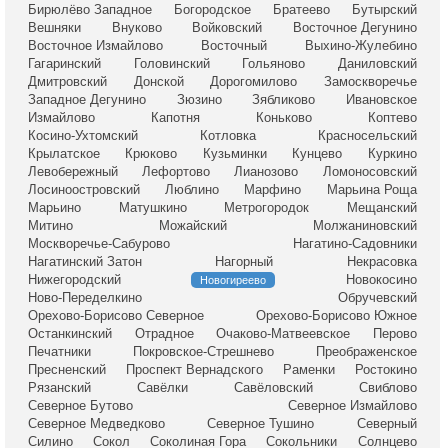
Бирюлёво Западное
Богородское
Братеево
Бутырский
Вешняки
Внуково
Войковский
Восточное Дегунино
Восточное Измайлово
Восточный
Выхино-Жулебино
Гагаринский
Головинский
Гольяново
Даниловский
Дмитровский
Донской
Дорогомилово
Замоскворечье
Западное Дегунино
Зюзино
Зябликово
Ивановское
Измайлово
Капотня
Коньково
Коптево
Косино-Ухтомский
Котловка
Красносельский
Крылатское
Крюково
Кузьминки
Кунцево
Куркино
Левобережный
Лефортово
Лианозово
Ломоносовский
Лосиноостровский
Люблино
Марфино
Марьина Роща
Марьино
Матушкино
Метрогородок
Мещанский
Митино
Можайский
Молжаниновский
Москворечье-Сабурово
Нагатино-Садовники
Нагатинский Затон
Нагорный
Некрасовка
Нижегородский
Новокосино
Новогиреево
Ново-Переделкино
Обручевский
Орехово-Борисово Северное
Орехово-Борисово Южное
Останкинский
Отрадное
Очаково-Матвеевское
Перово
Печатники
Покровское-Стрешнево
Преображенское
Пресненский
Проспект Вернадского
Раменки
Ростокино
Рязанский
Савёлки
Савёловский
Свиблово
Северное Бутово
Северное Измайлово
Северное Медведково
Северное Тушино
Северный
Силино
Сокол
Соколиная Гора
Сокольники
Солнцево