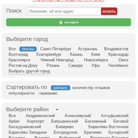
Поиск
на карте
Выберите город
Все
Санкт-Петербург
Астрахань
Владивосток
Москва
Волгоград
Екатеринбург
Казань
Киев
Краснодар
Красноярск
Нижний Новгород
Новосибирск
Омск
Ростов-на-Дону
Рязань
Самара
Уфа
Челябинск
Выбрать другой город
Сортировать по
количеству отзывов
рейтингу
популярности
названию
Выберите район
Все
Академический
Алексеевский
Алтуфьевский
Арбат
Аэропорт
Бабушкинский
Басманный
Беговой
Бескудниковский
Бибирево
Бирюлёво Восточное
Бирюлёво Западное
Богородское
Братеево
Бутырский
Вешняки
Внуково
Войковский
Восточное Дегунино