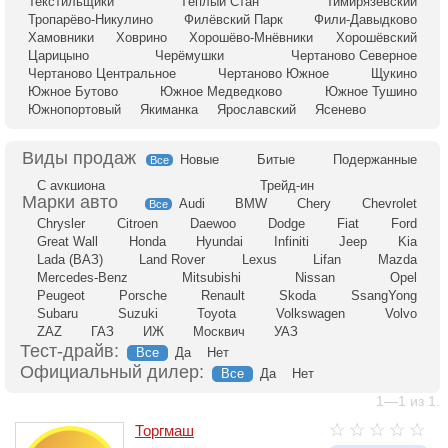
Текстильщики
Тёплый Стан
Тимирязевский
Тропарёво-Никулино
Филёвский Парк
Фили-Давыдково
Хамовники
Ховрино
Хорошёво-Мнёвники
Хорошёвский
Царицыно
Черёмушки
Чертаново Северное
Чертаново Центральное
Чертаново Южное
Щукино
Южное Бутово
Южное Медведково
Южное Тушино
Южнопортовый
Якиманка
Ярославский
Ясенево
Новые
Битые
Подержанные
Все
С аукциона
Трейд-ин
Audi
BMW
Chery
Chevrolet
Все
Chrysler
Citroen
Daewoo
Dodge
Fiat
Ford
Great Wall
Honda
Hyundai
Infiniti
Jeep
Kia
Lada (ВАЗ)
Land Rover
Lexus
Lifan
Mazda
Mercedes-Benz
Mitsubishi
Nissan
Opel
Peugeot
Porsche
Renault
Skoda
SsangYong
Subaru
Suzuki
Toyota
Volkswagen
Volvo
ZAZ
ГАЗ
ИЖ
Москвич
УАЗ
Тест-драйв:
Все
Да
Нет
Официальный дилер:
Все
Да
Нет
1—1 из 1.
Торгмаш