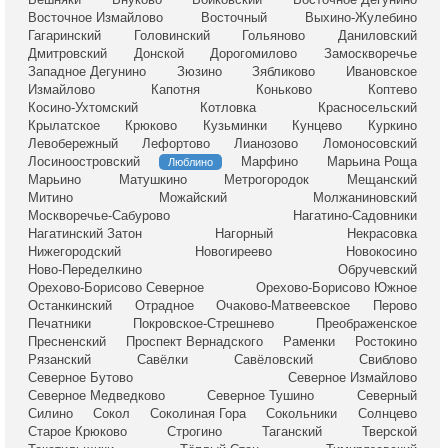
Восточное Измайлово
Восточный
Выхино-Жулебино
Гагаринский
Головинский
Гольяново
Даниловский
Дмитровский
Донской
Дорогомилово
Замоскворечье
Западное Дегунино
Зюзино
Зябликово
Ивановское
Измайлово
Капотня
Коньково
Коптево
Косино-Ухтомский
Котловка
Красносельский
Крылатское
Крюково
Кузьминки
Кунцево
Куркино
Левобережный
Лефортово
Лианозово
Ломоносовский
Лосиноостровский
Марфино
Марьина Роща
Люблино
Марьино
Матушкино
Метрогородок
Мещанский
Митино
Можайский
Молжаниновский
Москворечье-Сабурово
Нагатино-Садовники
Нагатинский Затон
Нагорный
Некрасовка
Нижегородский
Новогиреево
Новокосино
Ново-Переделкино
Обручевский
Орехово-Борисово Северное
Орехово-Борисово Южное
Останкинский
Отрадное
Очаково-Матвеевское
Перово
Печатники
Покровское-Стрешнево
Преображенское
Пресненский
Проспект Вернадского
Раменки
Ростокино
Рязанский
Савёлки
Савёловский
Свиблово
Северное Бутово
Северное Измайлово
Северное Медведково
Северное Тушино
Северный
Силино
Сокол
Соколиная Гора
Сокольники
Солнцево
Старое Крюково
Строгино
Таганский
Тверской