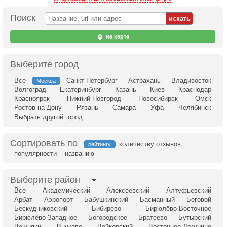
Поиск
на карте
Выберите город
Все
Санкт-Петербург
Астрахань
Владивосток
Москва
Волгоград
Екатеринбург
Казань
Киев
Краснодар
Красноярск
Нижний Новгород
Новосибирск
Омск
Ростов-на-Дону
Рязань
Самара
Уфа
Челябинск
Выбрать другой город
Сортировать по
количеству отзывов
рейтингу
популярности
названию
Выберите район
Все
Академический
Алексеевский
Алтуфьевский
Арбат
Аэропорт
Бабушкинский
Басманный
Беговой
Бескудниковский
Бибирево
Бирюлёво Восточное
Бирюлёво Западное
Богородское
Братеево
Бутырский
Вешняки
Внуково
Войковский
Восточное Дегунино