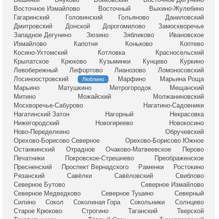
Восточное Измайлово
Восточный
Выхино-Жулебино
Гагаринский
Головинский
Гольяново
Даниловский
Дмитровский
Донской
Дорогомилово
Замоскворечье
Западное Дегунино
Зюзино
Зябликово
Ивановское
Измайлово
Капотня
Коньково
Коптево
Косино-Ухтомский
Котловка
Красносельский
Крылатское
Крюково
Кузьминки
Кунцево
Куркино
Левобережный
Лефортово
Лианозово
Ломоносовский
Лосиноостровский
Марфино
Марьина Роща
Люблино
Марьино
Матушкино
Метрогородок
Мещанский
Митино
Можайский
Молжаниновский
Москворечье-Сабурово
Нагатино-Садовники
Нагатинский Затон
Нагорный
Некрасовка
Нижегородский
Новогиреево
Новокосино
Ново-Переделкино
Обручевский
Орехово-Борисово Северное
Орехово-Борисово Южное
Останкинский
Отрадное
Очаково-Матвеевское
Перово
Печатники
Покровское-Стрешнево
Преображенское
Пресненский
Проспект Вернадского
Раменки
Ростокино
Рязанский
Савёлки
Савёловский
Свиблово
Северное Бутово
Северное Измайлово
Северное Медведково
Северное Тушино
Северный
Силино
Сокол
Соколиная Гора
Сокольники
Солнцево
Старое Крюково
Строгино
Таганский
Тверской