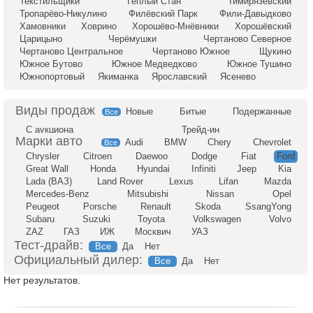
Текстильщики
Тёплый Стан
Тимирязевский
Тропарёво-Никулино
Филёвский Парк
Фили-Давыдково
Хамовники
Ховрино
Хорошёво-Мнёвники
Хорошёвский
Царицыно
Черёмушки
Чертаново Северное
Чертаново Центральное
Чертаново Южное
Щукино
Южное Бутово
Южное Медведково
Южное Тушино
Южнопортовый
Якиманка
Ярославский
Ясенево
Новые
Битые
Подержанные
Все
С аукциона
Трейд-ин
Audi
BMW
Chery
Chevrolet
Все
Chrysler
Citroen
Daewoo
Dodge
Fiat
Ford
Great Wall
Honda
Hyundai
Infiniti
Jeep
Kia
Lada (ВАЗ)
Land Rover
Lexus
Lifan
Mazda
Mercedes-Benz
Mitsubishi
Nissan
Opel
Peugeot
Porsche
Renault
Skoda
SsangYong
Subaru
Suzuki
Toyota
Volkswagen
Volvo
ZAZ
ГАЗ
ИЖ
Москвич
УАЗ
Тест-драйв:
Все
Да
Нет
Официальный дилер:
Все
Да
Нет
Нет результатов.