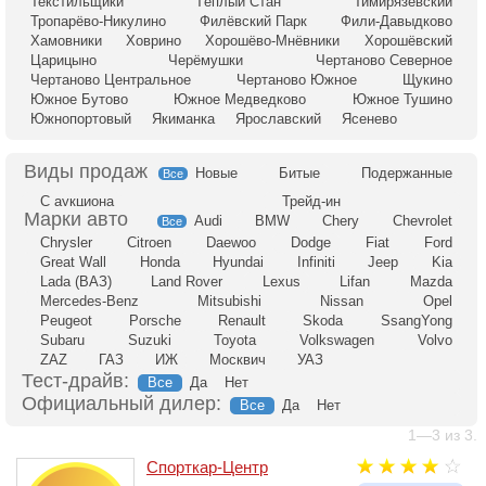
Текстильщики
Тёплый Стан
Тимирязевский
Тропарёво-Никулино
Филёвский Парк
Фили-Давыдково
Хамовники
Ховрино
Хорошёво-Мнёвники
Хорошёвский
Царицыно
Черёмушки
Чертаново Северное
Чертаново Центральное
Чертаново Южное
Щукино
Южное Бутово
Южное Медведково
Южное Тушино
Южнопортовый
Якиманка
Ярославский
Ясенево
Новые
Битые
Подержанные
Все
С аукциона
Трейд-ин
Audi
BMW
Chery
Chevrolet
Все
Chrysler
Citroen
Daewoo
Dodge
Fiat
Ford
Great Wall
Honda
Hyundai
Infiniti
Jeep
Kia
Lada (ВАЗ)
Land Rover
Lexus
Lifan
Mazda
Mercedes-Benz
Mitsubishi
Nissan
Opel
Peugeot
Porsche
Renault
Skoda
SsangYong
Subaru
Suzuki
Toyota
Volkswagen
Volvo
ZAZ
ГАЗ
ИЖ
Москвич
УАЗ
Тест-драйв:
Все
Да
Нет
Официальный дилер:
Все
Да
Нет
1—3 из 3.
Спорткар-Центр