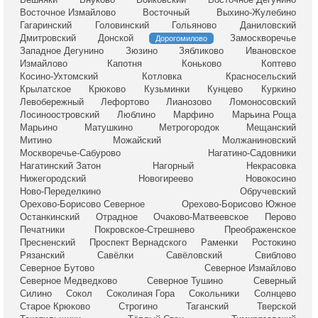
Восточное Измайлово
Восточный
Выхино-Жулебино
Гагаринский
Головинский
Гольяново
Даниловский
Дмитровский
Донской
Замоскворечье
Дорогомилово
Западное Дегунино
Зюзино
Зябликово
Ивановское
Измайлово
Капотня
Коньково
Коптево
Косино-Ухтомский
Котловка
Красносельский
Крылатское
Крюково
Кузьминки
Кунцево
Куркино
Левобережный
Лефортово
Лианозово
Ломоносовский
Лосиноостровский
Люблино
Марфино
Марьина Роща
Марьино
Матушкино
Метрогородок
Мещанский
Митино
Можайский
Молжаниновский
Москворечье-Сабурово
Нагатино-Садовники
Нагатинский Затон
Нагорный
Некрасовка
Нижегородский
Новогиреево
Новокосино
Ново-Переделкино
Обручевский
Орехово-Борисово Северное
Орехово-Борисово Южное
Останкинский
Отрадное
Очаково-Матвеевское
Перово
Печатники
Покровское-Стрешнево
Преображенское
Пресненский
Проспект Вернадского
Раменки
Ростокино
Рязанский
Савёлки
Савёловский
Свиблово
Северное Бутово
Северное Измайлово
Северное Медведково
Северное Тушино
Северный
Силино
Сокол
Соколиная Гора
Сокольники
Солнцево
Старое Крюково
Строгино
Таганский
Тверской