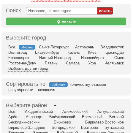
Поиск
на карте
Выберите город
Все
Санкт-Петербург
Астрахань
Владивосток
Москва
Волгоград
Екатеринбург
Казань
Киев
Краснодар
Красноярск
Нижний Новгород
Новосибирск
Омск
Ростов-на-Дону
Рязань
Самара
Уфа
Челябинск
Выбрать другой город
Сортировать по
количеству отзывов
рейтингу
популярности
названию
Выберите район
Все
Академический
Алексеевский
Алтуфьевский
Арбат
Аэропорт
Бабушкинский
Басманный
Беговой
Бескудниковский
Бибирево
Бирюлёво Восточное
Бирюлёво Западное
Богородское
Братеево
Бутырский
Вешняки
Внуково
Войковский
Восточное Дегунино