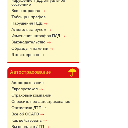
нарушение ПДД: актуальное
состояние
Все о штрафах
Таблица штрафов
Нарушения ПДД
Алкоголь за рулем
Изменения штрафов ПДД
Законодательство
Образцы и памятки
Это интересно
Автострахование
Автострахование
Европротокол
Страховые компании
Спросить про автострахование
Статистика ДТП
Все об ОСАГО
Как действовать
Вы попали в ДТП