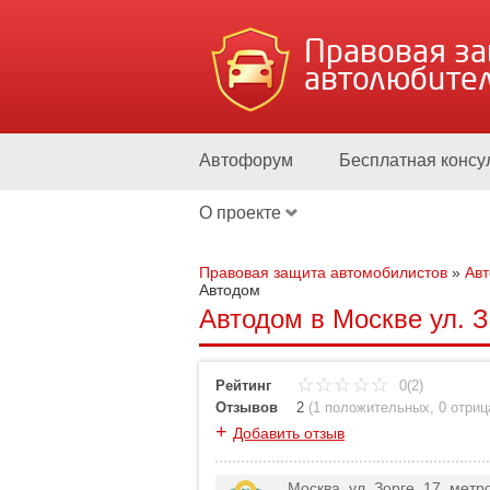
Правовая з
автолюбите
Автофорум
Бесплатная консу
О проекте
Правовая защита автомобилистов
»
Ав
Автодом
Автодом в Москве ул. З
Рейтинг
0(2)
Отзывов
2
(
1 положительных
,
0 отри
+
Добавить отзыв
Москва, ул. Зорге, 17, ме