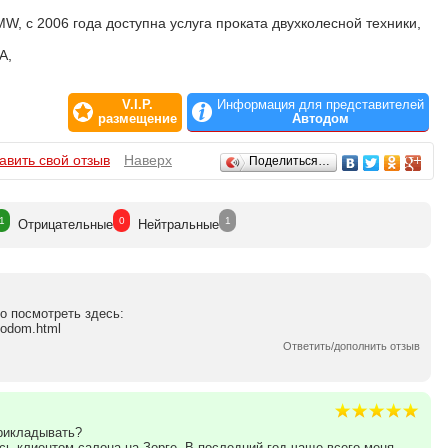
, с 2006 года доступна услуга проката двухколесной техники,
A,
е программы кредитования и страхования покупки,
V.I.P.
Информация для представителей
размещение
Автодом
склад оригинальных запасных частей и аксессуаров,
авить свой отзыв
Наверх
Поделиться…
автомобилей акустики от ведущих мировых производителей,
уживание автомобилей и мотоциклов BMW любой сложности,
1
0
1
Отрицат
ельные
Нейтр
альные
льные авто- и мототренинги в рамках направления ABTODOM
о посмотреть здесь:
todom.html
Ответить/дополнить отзыв
прикладывать?
сь клиентом салона на Зорге. В последний год чаще всего меня