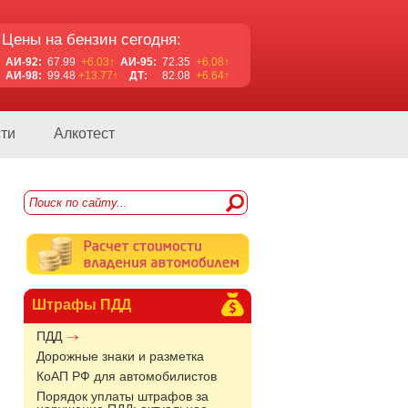
Цены на бензин сегодня:
АИ-92:
67.99
+6.03↑
АИ-95:
72.35
+6.08↑
АИ-98:
99.48
+13.77↑
ДТ:
82.08
+6.64↑
ти
Алкотест
Штрафы ПДД
ПДД
Дорожные знаки и разметка
КоАП РФ для автомобилистов
Порядок уплаты штрафов за