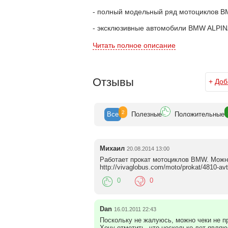
- полный модельный ряд мотоциклов BMW
- эксклюзивные автомобили BMW ALPIN
- специальные, исключительно выгодны
Читать полное описание
- продажу автомобилей в лизинг,
- обширный и непрерывно обновляемый 
Отзывы
+
Доб
- тюнинг и дополнительную установку 
- гарантийное и постгарантийное обсл
2
Все
Полезн
ые
Положит
ельные
- специальные групповые и индивидуа
Travel.
Михаил
20.08.2014 13:00
Работает прокат мотоциклов BMW. Можн
http://vivaglobus.com/moto/prokat/4810-av
0
0
Dan
16.01.2011 22:43
Поскольку не жалуюсь, можно чеки не 
Хочу отметить, что несколько лет являю