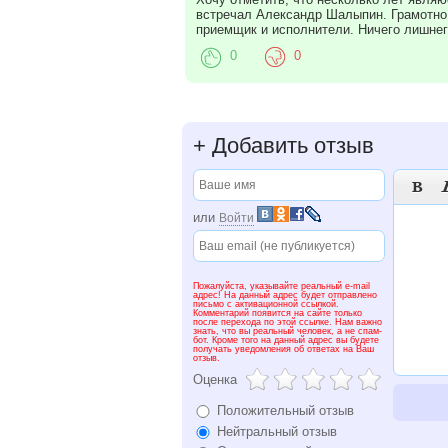
встречал Aлександр Шалыпин. Грамотно 
приемщик и исполнители. Ничего лишнего
0
0
+
Добавить отзыв

или
Войти
Пожалуйста, указывайте реальный e-mail
адрес! На данный адрес будет отправлено
письмо с активационной ссылкой.
Комментарий появится на сайте только
после перехода по этой ссылке. Нам важно
знать, что вы реальный человек, а не спам-
бот. Кроме того на данный адрес вы будете
получать уведомления об ответах на Ваш
отзыв.
Оценка
Положительный отзыв
Нейтральный отзыв