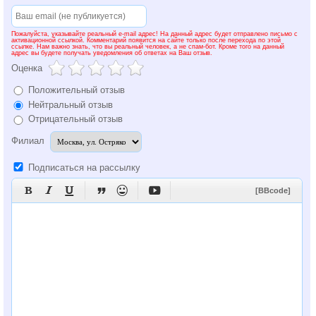
Пожалуйста, указывайте реальный e-mail адрес! На данный адрес будет отправлено письмо с
активационной ссылкой. Комментарий появится на сайте только после перехода по этой
ссылке. Нам важно знать, что вы реальный человек, а не спам-бот. Кроме того на данный
адрес вы будете получать уведомления об ответах на Ваш отзыв.
Оценка
Положительный отзыв
Нейтральный отзыв
Отрицательный отзыв
Филиал
Подписаться на рассылку






[BBcode]