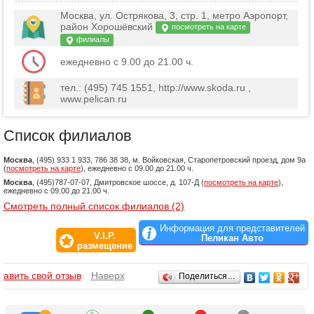
Москва, ул. Острякова, 3, стр. 1, метро Аэропорт,
район Хорошёвский
посмотреть на карте
филиалы
ежедневно с 9.00 до 21.00 ч.
тел.: (495) 745 1551, http://www.skoda.ru ,
www.pelican.ru
Список филиалов
Москва
, (495) 933 1 933, 786 38 38, м. Войковская, Старопетровский проезд, дом 9а
(
посмотреть на карте
), ежедневно с 09.00 до 21.00 ч.
Москва
, (495)787-07-07, Дмитровское шоссе, д. 107-Д (
посмотреть на карте
),
ежедневно с 09.00 до 21.00 ч.
Смотреть полный список филиалов (2)
Информация для представителей
V.I.P.
Пеликан Авто
размещение
Отзывы
бавить свой отзыв
Наверх
Поделиться…