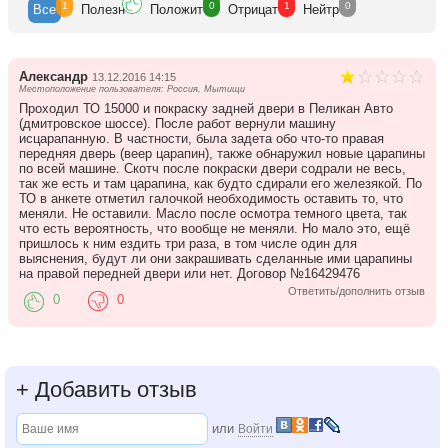
1
0
1
0
Все
Полезн
Положит
Отрицат
Нейтр
Александр
13.12.2016 14:15
Местоположение пользователя: Россия, Мытищи
Проходил ТО 15000 и покраску задней двери в Пеликан Авто
(дмитровское шоссе). После работ вернули машину
исцарапанную. В частности, была задета обо что-то правая
передняя дверь (веер царапин), также обнаружил новые царапины
по всей машине. Скотч после покраски двери содрали не весь,
так же есть и там царапина, как будто сдирали его железякой. По
ТО в анкете отметил галочкой необходимость оставить то, что
меняли. Не оставили. Масло после осмотра темного цвета, так
что есть вероятность, что вообще не меняли. Но мало это, ещё
пришлось к ним ездить три раза, в том числе один для
выяснения, будут ли они закрашивать сделанные ими царапины
на правой передней двери или нет. Договор №16429476
Ответить/дополнить отзыв
0
0
+
Добавить отзыв
или
Войти