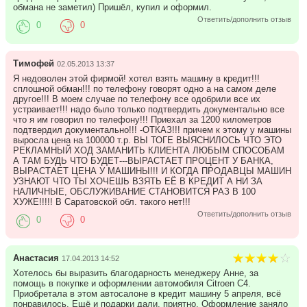
обмана не заметил) Пришёл, купил и оформил.
Ответить/дополнить отзыв
0
0
Тимофей
02.05.2013 13:37
Я недоволен этой фирмой! хотел взять машину в кредит!!!
сплошной обман!!! по телефону говорят одно а на самом деле
другое!!! В моем случае по телефону все одобрили все их
устраивает!!! надо было только подтвердить документально все
что я им говорил по телефону!!! Приехал за 1200 километров
подтвердил документально!!! -ОТКАЗ!!! причем к этому у машины
выросла цена на 100000 т.р. ВЫ ТОГЕ ВЫЯСНИЛОСЬ ЧТО ЭТО
РЕКЛАМНЫЙ ХОД ЗАМАНИТЬ КЛИЕНТА ЛЮБЫМ СПОСОБАМ
А ТАМ БУДЬ ЧТО БУДЕТ---ВЫРАСТАЕТ ПРОЦЕНТ У БАНКА,
ВЫРАСТАЕТ ЦЕНА У МАШИНЫ!!! И КОГДА ПРОДАВЦЫ МАШИН
УЗНАЮТ ЧТО ТЫ ХОЧЕШЬ ВЗЯТЬ ЕЁ В КРЕДИТ А НИ ЗА
НАЛИЧНЫЕ, ОБСЛУЖИВАНИЕ СТАНОВИТСЯ РАЗ В 100
ХУЖЕ!!!!! В Саратовской обл. такого нет!!!
Ответить/дополнить отзыв
0
0
Анастасия
17.04.2013 14:52
Хотелось бы выразить благодарность менеджеру Анне, за
помощь в покупке и оформлении автомобиля Citroen C4.
Приобретала в этом автосалоне в кредит машину 5 апреля, всё
понравилось. Ещё и подарки дали, приятно. Оформление заняло