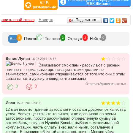
V.I.P.
МБК-Финанс
размещение
Отзывы
бавить свой отзыв
Наверх
Поделиться…
4
2
2
0
Все
Полезн
Положит
Отрицат
Нейтр
Денис Лунев
16.07.2014 18:17
Заказывают смс-спам - рассылают с разных
номеров - нормальные организации такими делами не
занимаются, сами конечно открещиваются от того что они с этим
связаны, хотя дураку очевидно что связаны
Ответить/дополнить отзыв
0
0
Иван
15.05.2013 23:05
12 мая посетил данный автосалон и остался доволен от качества
услуг. Насчет цен как кто-то пишет, я не сравнивал со всеми
автосалонами, просто рассчитывал определенную сумму за
автомобиль, покупал Hyundai Sonata, выбрал в максимальной
комплектации, часть оплаты внёс наличными, остальную в
кредит. Впринципе обычный автосалон, коих в Москве уйма,