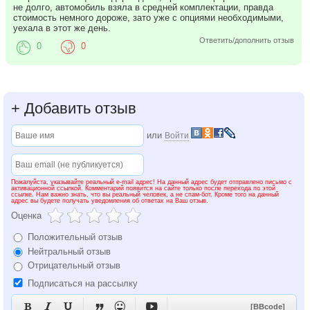
не долго, автомобиль взяла в средней комплектации, правда
стоимость немного дороже, зато уже с опциями необходимыми,
уехала в этот же день.
Ответить/дополнить отзыв
0
0
+
Добавить отзыв
или
Войти
Пожалуйста, указывайте реальный e-mail адрес! На данный адрес будет отправлено письмо с
активационной ссылкой. Комментарий появится на сайте только после перехода по этой
ссылке. Нам важно знать, что вы реальный человек, а не спам-бот. Кроме того на данный
адрес вы будете получать уведомления об ответах на Ваш отзыв.
Оценка
Положительный отзыв
Нейтральный отзыв
Отрицательный отзыв
Подписаться на рассылку






[BBcode]