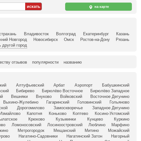
на карте
страхань
Владивосток
Волгоград
Екатеринбург
Казань
жний Новгород
Новосибирск
Омск
Ростов-на-Дону
Рязань
 другой город
еству отзывов
популярности
названию
кий
Алтуфьевский
Арбат
Аэропорт
Бабушкинский
ский
Бибирево
Бирюлёво Восточное
Бирюлёво Западное
ий
Вешняки
Внуково
Войковский
Восточное Дегунино
Выхино-Жулебино
Гагаринский
Головинский
Гольяново
ской
Дорогомилово
Замоскворечье
Западное Дегунино
Измайлово
Капотня
Коньково
Коптево
Косино-Ухтомский
ылатское
Крюково
Кузьминки
Кунцево
Куркино
ово
Ломоносовский
Лосиноостровский
Люблино
Марфино
кино
Метрогородок
Мещанский
Митино
Можайский
урово
Нагатино-Садовники
Нагатинский Затон
Нагорный