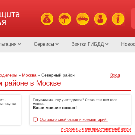
ащита
ля
льтация
Сервисы
Взятки ГИБДД
Новос
тодилеры
»
Москва
»
Северный район
Вход
 районе в Москве
пить
Покупали машину у автодилера? Оставьте о нем свое
м покупки.
мнение.
Ваше мнение важно!
Оставьте свой отзыв и комментарий.
Информация для представителей фирм