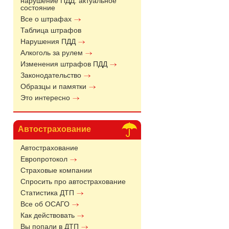
нарушение ПДД: актуальное
состояние
Все о штрафах
Таблица штрафов
Нарушения ПДД
Алкоголь за рулем
Изменения штрафов ПДД
Законодательство
Образцы и памятки
Это интересно
Автострахование
Автострахование
Европротокол
Страховые компании
Спросить про автострахование
Статистика ДТП
Все об ОСАГО
Как действовать
Вы попали в ДТП