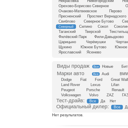
Некрасовка
Нижегородский
Но
Орехово-Борисово Северное
О
Очаково-Матвеевское
Перово
Пресненский
Проспект Вернадского
Свиблово
Северное Бутово
Се
Силино
Сокол
Соколин
Северный
Таганский
Тверской
Текстильщ
Филёвский Парк
Фили-Давыдково
Царицыно
Черёмушки
Чертан
Щукино
Южное Бутово
Южное 
Ярославский
Ясенево
Новые
Бит
Все
Audi
BM
Все
Dodge
Fiat
Ford
Great Wal
Land Rover
Lexus
Lifan
Peugeot
Porsche
Renault
Volkswagen
Volvo
ZAZ
ГА
Тест-драйв:
Все
Да
Нет
Официальный дилер:
Все
Д
Нет результатов.