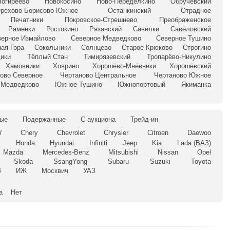
вогиреево
Новокосино
Ново-Переделкино
Обручевский
рехово-Борисово Южное
Останкинский
Отрадное
Печатники
Покровское-Стрешнево
Преображенское
Раменки
Ростокино
Рязанский
Савёлки
Савёловский
верное Измайлово
Северное Медведково
Северное Тушино
ая Гора
Сокольники
Солнцево
Старое Крюково
Строгино
ики
Тёплый Стан
Тимирязевский
Тропарёво-Никулино
Хамовники
Ховрино
Хорошёво-Мнёвники
Хорошёвский
ово Северное
Чертаново Центральное
Чертаново Южное
Медведково
Южное Тушино
Южнопортовый
Якиманка
ые
Подержанные
С аукциона
Трейд-ин
W
Chery
Chevrolet
Chrysler
Citroen
Daewoo
l
Honda
Hyundai
Infiniti
Jeep
Kia
Lada (ВАЗ)
Mazda
Mercedes-Benz
Mitsubishi
Nissan
Opel
Skoda
SsangYong
Subaru
Suzuki
Toyota
З
ИЖ
Москвич
УАЗ
а
Нет