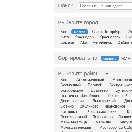
Поиск
Выберите город
Все
Санкт-Петербург
А
Москва
Киев
Краснодар
Красноярск
Ни
Самара
Уфа
Челябинск
Выбрать
Сортировать по
колич
рейтингу
Выберите район
Все
Академический
Алексеевс
Басманный
Беговой
Бескудников
Богородское
Братеево
Бутырск
Восточное Измайлово
Восточный
Даниловский
Дмитровский
Дон
Зюзино
Зябликово
Ивановское
Котловка
Красносельский
Кр
Левобережный
Лефортово
Лианоз
Марьина Роща
Марьино
Матуш
Молжаниновский
Москворечье-Саб