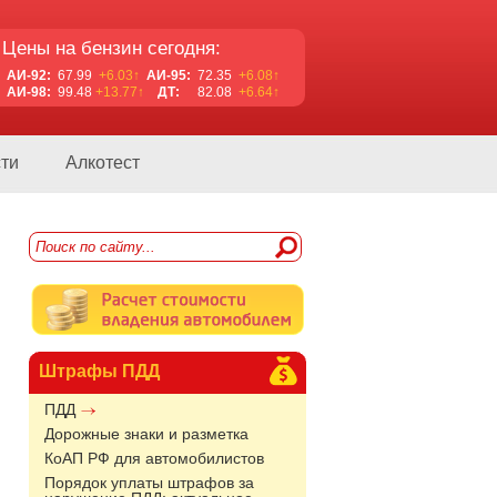
Цены на бензин сегодня:
АИ-92:
67.99
+6.03↑
АИ-95:
72.35
+6.08↑
АИ-98:
99.48
+13.77↑
ДТ:
82.08
+6.64↑
ти
Алкотест
Штрафы ПДД
ПДД
Дорожные знаки и разметка
КоАП РФ для автомобилистов
Порядок уплаты штрафов за