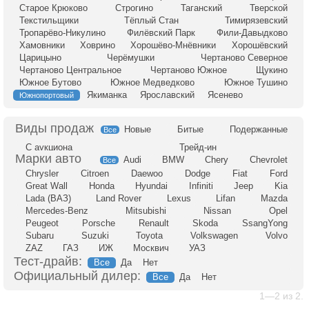
Старое Крюково
Строгино
Таганский
Тверской
Текстильщики
Тёплый Стан
Тимирязевский
Тропарёво-Никулино
Филёвский Парк
Фили-Давыдково
Хамовники
Ховрино
Хорошёво-Мнёвники
Хорошёвский
Царицыно
Черёмушки
Чертаново Северное
Чертаново Центральное
Чертаново Южное
Щукино
Южное Бутово
Южное Медведково
Южное Тушино
Якиманка
Ярославский
Ясенево
Южнопортовый
Новые
Битые
Подержанные
Все
С аукциона
Трейд-ин
Audi
BMW
Chery
Chevrolet
Все
Chrysler
Citroen
Daewoo
Dodge
Fiat
Ford
Great Wall
Honda
Hyundai
Infiniti
Jeep
Kia
Lada (ВАЗ)
Land Rover
Lexus
Lifan
Mazda
Mercedes-Benz
Mitsubishi
Nissan
Opel
Peugeot
Porsche
Renault
Skoda
SsangYong
Subaru
Suzuki
Toyota
Volkswagen
Volvo
ZAZ
ГАЗ
ИЖ
Москвич
УАЗ
Тест-драйв:
Все
Да
Нет
Официальный дилер:
Все
Да
Нет
1—2 из 2.