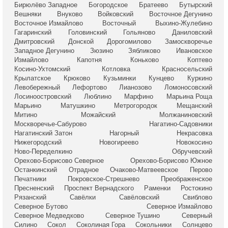
Бирюлёво Западное
Богородское
Братеево
Бутырский
Вешняки
Внуково
Войковский
Восточное Дегунино
Восточное Измайлово
Восточный
Выхино-Жулебино
Гагаринский
Головинский
Гольяново
Даниловский
Дмитровский
Донской
Дорогомилово
Замоскворечье
Западное Дегунино
Зюзино
Зябликово
Ивановское
Измайлово
Капотня
Коньково
Коптево
Косино-Ухтомский
Котловка
Красносельский
Крылатское
Крюково
Кузьминки
Кунцево
Куркино
Левобережный
Лефортово
Лианозово
Ломоносовский
Лосиноостровский
Люблино
Марфино
Марьина Роща
Марьино
Матушкино
Метрогородок
Мещанский
Митино
Можайский
Молжаниновский
Москворечье-Сабурово
Нагатино-Садовники
Нагатинский Затон
Нагорный
Некрасовка
Нижегородский
Новогиреево
Новокосино
Ново-Переделкино
Обручевский
Орехово-Борисово Северное
Орехово-Борисово Южное
Останкинский
Отрадное
Очаково-Матвеевское
Перово
Печатники
Покровское-Стрешнево
Преображенское
Пресненский
Проспект Вернадского
Раменки
Ростокино
Рязанский
Савёлки
Савёловский
Свиблово
Северное Бутово
Северное Измайлово
Северное Медведково
Северное Тушино
Северный
Силино
Сокол
Соколиная Гора
Сокольники
Солнцево