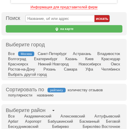
Информация для представителей фирм
Поиск
на карте
Выберите город
Все
Санкт-Петербург
Астрахань
Владивосток
Москва
Волгоград
Екатеринбург
Казань
Киев
Краснодар
Красноярск
Нижний Новгород
Новосибирск
Омск
Ростов-на-Дону
Рязань
Самара
Уфа
Челябинск
Выбрать другой город
Сортировать по
количеству отзывов
рейтингу
популярности
названию
Выберите район
Все
Академический
Алексеевский
Алтуфьевский
Арбат
Аэропорт
Бабушкинский
Басманный
Беговой
Бескудниковский
Бибирево
Бирюлёво Восточное