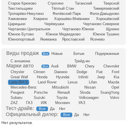
Старое Крюково
Строгино
Таганский
Тверской
Текстильщики
Тёплый Стан
Тимирязевский
Тропарёво-Никулино
Филёвский Парк
Фили-Давыдково
Хамовники
Ховрино
Хорошёво-Мнёвники
Хорошёвский
Царицыно
Черёмушки
Чертаново Северное
Чертаново Центральное
Чертаново Южное
Щукино
Южное Бутово
Южное Медведково
Южное Тушино
Южнопортовый
Якиманка
Ярославский
Ясенево
Новые
Битые
Подержанные
Все
С аукциона
Трейд-ин
Audi
BMW
Chery
Chevrolet
Все
Chrysler
Citroen
Daewoo
Dodge
Fiat
Ford
Great Wall
Honda
Hyundai
Infiniti
Jeep
Kia
Lada (ВАЗ)
Land Rover
Lexus
Lifan
Mazda
Mercedes-Benz
Mitsubishi
Nissan
Opel
Peugeot
Porsche
Renault
Skoda
SsangYong
Subaru
Suzuki
Toyota
Volkswagen
Volvo
ZAZ
ГАЗ
ИЖ
Москвич
УАЗ
Тест-драйв:
Все
Да
Нет
Официальный дилер:
Все
Да
Нет
Нет результатов.