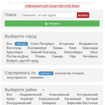
Информация для представителей фирм
Поиск
на карте
Выберите город
Все
Санкт-Петербург
Астрахань
Владивосток
Москва
Волгоград
Екатеринбург
Казань
Киев
Краснодар
Красноярск
Нижний Новгород
Новосибирск
Омск
Ростов-на-Дону
Рязань
Самара
Уфа
Челябинск
Выбрать другой город
Сортировать по
количеству отзывов
рейтингу
популярности
названию
Выберите район
Все
Академический
Алексеевский
Алтуфьевский
Арбат
Аэропорт
Бабушкинский
Басманный
Беговой
Бескудниковский
Бибирево
Бирюлёво Восточное