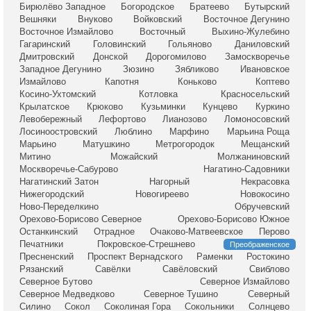
Бирюлёво Западное
Богородское
Братеево
Бутырский
Вешняки
Внуково
Войковский
Восточное Дегунино
Восточное Измайлово
Восточный
Выхино-Жулебино
Гагаринский
Головинский
Гольяново
Даниловский
Дмитровский
Донской
Дорогомилово
Замоскворечье
Западное Дегунино
Зюзино
Зябликово
Ивановское
Измайлово
Капотня
Коньково
Коптево
Косино-Ухтомский
Котловка
Красносельский
Крылатское
Крюково
Кузьминки
Кунцево
Куркино
Левобережный
Лефортово
Лианозово
Ломоносовский
Лосиноостровский
Люблино
Марфино
Марьина Роща
Марьино
Матушкино
Метрогородок
Мещанский
Митино
Можайский
Молжаниновский
Москворечье-Сабурово
Нагатино-Садовники
Нагатинский Затон
Нагорный
Некрасовка
Нижегородский
Новогиреево
Новокосино
Ново-Переделкино
Обручевский
Орехово-Борисово Северное
Орехово-Борисово Южное
Останкинский
Отрадное
Очаково-Матвеевское
Перово
Печатники
Покровское-Стрешнево
Преображенское
Пресненский
Проспект Вернадского
Раменки
Ростокино
Рязанский
Савёлки
Савёловский
Свиблово
Северное Бутово
Северное Измайлово
Северное Медведково
Северное Тушино
Северный
Силино
Сокол
Соколиная Гора
Сокольники
Солнцево