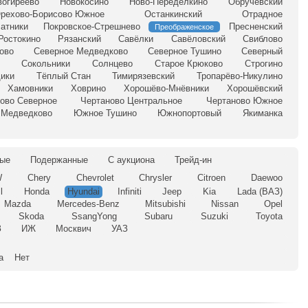
вогиреево
Новокосино
Ново-Переделкино
Обручевский
рехово-Борисово Южное
Останкинский
Отрадное
атники
Покровское-Стрешнево
Пресненский
Преображенское
Ростокино
Рязанский
Савёлки
Савёловский
Свиблово
ово
Северное Медведково
Северное Тушино
Северный
Сокольники
Солнцево
Старое Крюково
Строгино
ики
Тёплый Стан
Тимирязевский
Тропарёво-Никулино
Хамовники
Ховрино
Хорошёво-Мнёвники
Хорошёвский
ово Северное
Чертаново Центральное
Чертаново Южное
Медведково
Южное Тушино
Южнопортовый
Якиманка
ые
Подержанные
С аукциона
Трейд-ин
W
Chery
Chevrolet
Chrysler
Citroen
Daewoo
l
Honda
Hyundai
Infiniti
Jeep
Kia
Lada (ВАЗ)
Mazda
Mercedes-Benz
Mitsubishi
Nissan
Opel
Skoda
SsangYong
Subaru
Suzuki
Toyota
З
ИЖ
Москвич
УАЗ
а
Нет