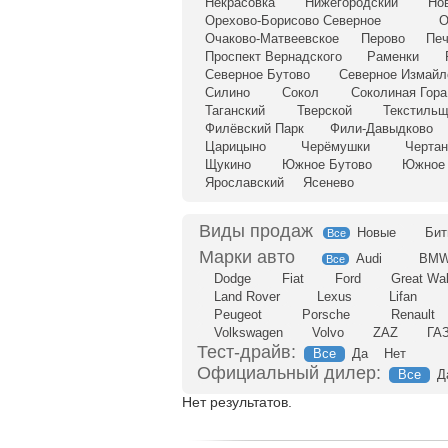
Некрасовка
Нижегородский
Но
Орехово-Борисово Северное
О
Очаково-Матвеевское
Перово
Печ
Проспект Вернадского
Раменки
Северное Бутово
Северное Измайл
Силино
Сокол
Соколиная Гора
Таганский
Тверской
Текстильщ
Филёвский Парк
Фили-Давыдково
Царицыно
Черёмушки
Чертан
Щукино
Южное Бутово
Южное 
Ярославский
Ясенево
Новые
Бит
Все
Audi
BM
Все
Dodge
Fiat
Ford
Great Wal
Land Rover
Lexus
Lifan
Peugeot
Porsche
Renault
Volkswagen
Volvo
ZAZ
ГА
Тест-драйв:
Все
Да
Нет
Официальный дилер:
Все
Д
Нет результатов.