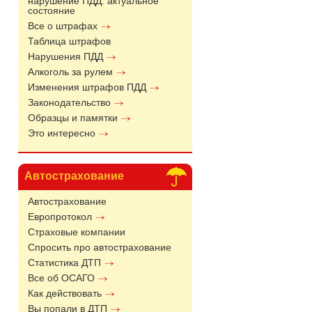
нарушение ПДД: актуальное
состояние
Все о штрафах
Таблица штрафов
Нарушения ПДД
Алкоголь за рулем
Изменения штрафов ПДД
Законодательство
Образцы и памятки
Это интересно
Автострахование
Автострахование
Европротокол
Страховые компании
Спросить про автострахование
Статистика ДТП
Все об ОСАГО
Как действовать
Вы попали в ДТП