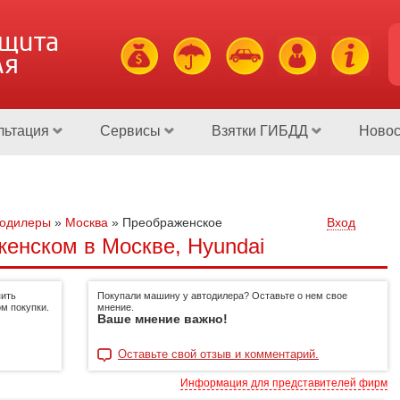
ащита
ля
льтация
Сервисы
Взятки ГИБДД
Новос
тодилеры
»
Москва
»
Преображенское
Вход
енском в Москве, Hyundai
пить
Покупали машину у автодилера? Оставьте о нем свое
м покупки.
мнение.
Ваше мнение важно!
Оставьте свой отзыв и комментарий.
Информация для представителей фирм