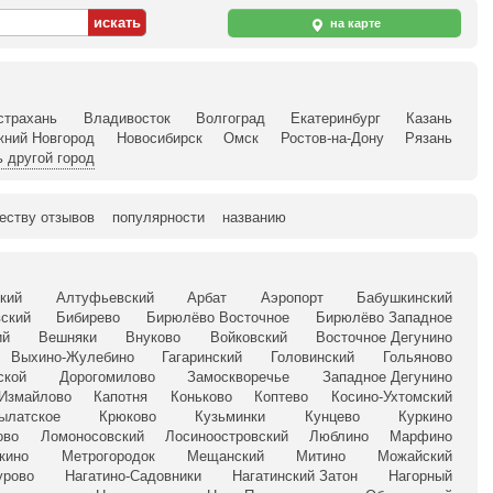
на карте
страхань
Владивосток
Волгоград
Екатеринбург
Казань
жний Новгород
Новосибирск
Омск
Ростов-на-Дону
Рязань
 другой город
еству отзывов
популярности
названию
кий
Алтуфьевский
Арбат
Аэропорт
Бабушкинский
ский
Бибирево
Бирюлёво Восточное
Бирюлёво Западное
ий
Вешняки
Внуково
Войковский
Восточное Дегунино
Выхино-Жулебино
Гагаринский
Головинский
Гольяново
ской
Дорогомилово
Замоскворечье
Западное Дегунино
Измайлово
Капотня
Коньково
Коптево
Косино-Ухтомский
ылатское
Крюково
Кузьминки
Кунцево
Куркино
ово
Ломоносовский
Лосиноостровский
Люблино
Марфино
кино
Метрогородок
Мещанский
Митино
Можайский
урово
Нагатино-Садовники
Нагатинский Затон
Нагорный