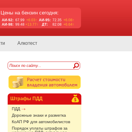
Цены на бензин сегодня:
АИ-92:
67.99
+6.03↑
АИ-95:
72.35
+6.08↑
АИ-98:
99.48
+13.77↑
ДТ:
82.08
+6.64↑
ти
Алкотест
Штрафы ПДД
ПДД
Дорожные знаки и разметка
КоАП РФ для автомобилистов
Порядок уплаты штрафов за