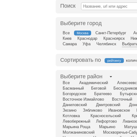
Поиск
Выберите город
Все
Санкт-Петербург
А
Москва
Киев
Краснодар
Красноярск
Ни
Самара
Уфа
Челябинск
Выбрать
Сортировать по
колич
рейтингу
Выберите район
Все
Академический
Алексеевс
Басманный
Беговой
Бескудников
Богородское
Братеево
Бутырск
Восточное Измайлово
Восточный
Даниловский
Дмитровский
Дон
Зюзино
Зябликово
Ивановское
Котловка
Красносельский
Кр
Левобережный
Лефортово
Лианоз
Марьина Роща
Марьино
Матуш
Молжаниновский
Москворечье-Саб