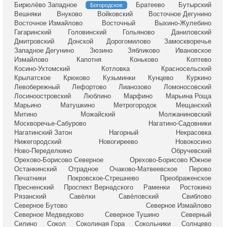
Бирюлёво Западное
Братеево
Бутырский
Богородское
Вешняки
Внуково
Войковский
Восточное Дегунино
Восточное Измайлово
Восточный
Выхино-Жулебино
Гагаринский
Головинский
Гольяново
Даниловский
Дмитровский
Донской
Дорогомилово
Замоскворечье
Западное Дегунино
Зюзино
Зябликово
Ивановское
Измайлово
Капотня
Коньково
Коптево
Косино-Ухтомский
Котловка
Красносельский
Крылатское
Крюково
Кузьминки
Кунцево
Куркино
Левобережный
Лефортово
Лианозово
Ломоносовский
Лосиноостровский
Люблино
Марфино
Марьина Роща
Марьино
Матушкино
Метрогородок
Мещанский
Митино
Можайский
Молжаниновский
Москворечье-Сабурово
Нагатино-Садовники
Нагатинский Затон
Нагорный
Некрасовка
Нижегородский
Новогиреево
Новокосино
Ново-Переделкино
Обручевский
Орехово-Борисово Северное
Орехово-Борисово Южное
Останкинский
Отрадное
Очаково-Матвеевское
Перово
Печатники
Покровское-Стрешнево
Преображенское
Пресненский
Проспект Вернадского
Раменки
Ростокино
Рязанский
Савёлки
Савёловский
Свиблово
Северное Бутово
Северное Измайлово
Северное Медведково
Северное Тушино
Северный
Силино
Сокол
Соколиная Гора
Сокольники
Солнцево