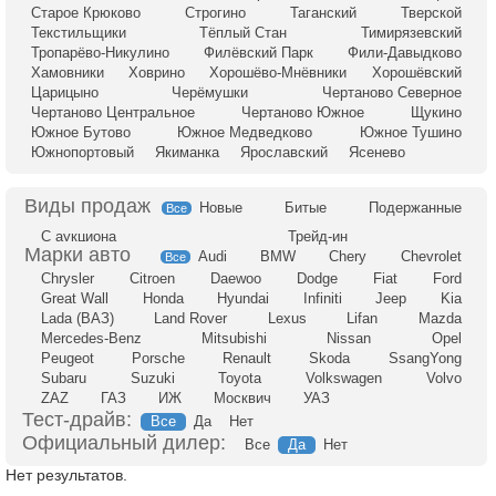
Старое Крюково
Строгино
Таганский
Тверской
Текстильщики
Тёплый Стан
Тимирязевский
Тропарёво-Никулино
Филёвский Парк
Фили-Давыдково
Хамовники
Ховрино
Хорошёво-Мнёвники
Хорошёвский
Царицыно
Черёмушки
Чертаново Северное
Чертаново Центральное
Чертаново Южное
Щукино
Южное Бутово
Южное Медведково
Южное Тушино
Южнопортовый
Якиманка
Ярославский
Ясенево
Новые
Битые
Подержанные
Все
С аукциона
Трейд-ин
Audi
BMW
Chery
Chevrolet
Все
Chrysler
Citroen
Daewoo
Dodge
Fiat
Ford
Great Wall
Honda
Hyundai
Infiniti
Jeep
Kia
Lada (ВАЗ)
Land Rover
Lexus
Lifan
Mazda
Mercedes-Benz
Mitsubishi
Nissan
Opel
Peugeot
Porsche
Renault
Skoda
SsangYong
Subaru
Suzuki
Toyota
Volkswagen
Volvo
ZAZ
ГАЗ
ИЖ
Москвич
УАЗ
Тест-драйв:
Все
Да
Нет
Официальный дилер:
Все
Да
Нет
Нет результатов.