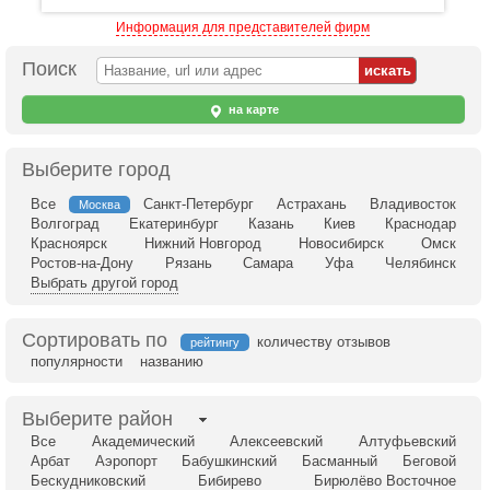
Информация для представителей фирм
Поиск
на карте
Выберите город
Все
Санкт-Петербург
Астрахань
Владивосток
Москва
Волгоград
Екатеринбург
Казань
Киев
Краснодар
Красноярск
Нижний Новгород
Новосибирск
Омск
Ростов-на-Дону
Рязань
Самара
Уфа
Челябинск
Выбрать другой город
Сортировать по
количеству отзывов
рейтингу
популярности
названию
Выберите район
Все
Академический
Алексеевский
Алтуфьевский
Арбат
Аэропорт
Бабушкинский
Басманный
Беговой
Бескудниковский
Бибирево
Бирюлёво Восточное