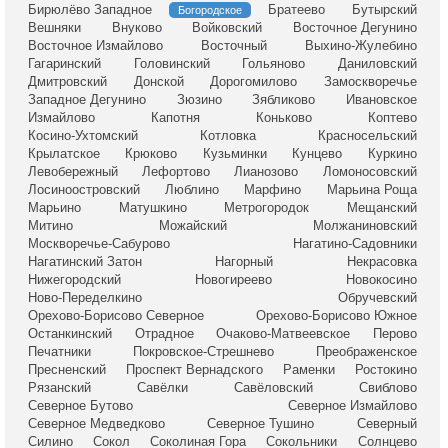
Бирюлёво Западное
Братеево
Бутырский
Богородское
Вешняки
Внуково
Войковский
Восточное Дегунино
Восточное Измайлово
Восточный
Выхино-Жулебино
Гагаринский
Головинский
Гольяново
Даниловский
Дмитровский
Донской
Дорогомилово
Замоскворечье
Западное Дегунино
Зюзино
Зябликово
Ивановское
Измайлово
Капотня
Коньково
Коптево
Косино-Ухтомский
Котловка
Красносельский
Крылатское
Крюково
Кузьминки
Кунцево
Куркино
Левобережный
Лефортово
Лианозово
Ломоносовский
Лосиноостровский
Люблино
Марфино
Марьина Роща
Марьино
Матушкино
Метрогородок
Мещанский
Митино
Можайский
Молжаниновский
Москворечье-Сабурово
Нагатино-Садовники
Нагатинский Затон
Нагорный
Некрасовка
Нижегородский
Новогиреево
Новокосино
Ново-Переделкино
Обручевский
Орехово-Борисово Северное
Орехово-Борисово Южное
Останкинский
Отрадное
Очаково-Матвеевское
Перово
Печатники
Покровское-Стрешнево
Преображенское
Пресненский
Проспект Вернадского
Раменки
Ростокино
Рязанский
Савёлки
Савёловский
Свиблово
Северное Бутово
Северное Измайлово
Северное Медведково
Северное Тушино
Северный
Силино
Сокол
Соколиная Гора
Сокольники
Солнцево