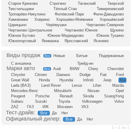
Старое Крюково
Строгино
Таганский
Тверской
Текстильщики
Тёплый Стан
Тимирязевский
Тропарёво-Никулино
Филёвский Парк
Фили-Давыдково
Хамовники
Ховрино
Хорошёво-Мнёвники
Хорошёвский
Царицыно
Черёмушки
Чертаново Северное
Чертаново Центральное
Чертаново Южное
Щукино
Южное Бутово
Южное Медведково
Южное Тушино
Южнопортовый
Якиманка
Ярославский
Ясенево
Новые
Битые
Подержанные
Все
С аукциона
Трейд-ин
Audi
BMW
Chery
Chevrolet
Все
Chrysler
Citroen
Daewoo
Dodge
Fiat
Ford
Great Wall
Honda
Hyundai
Infiniti
Jeep
Kia
Lada (ВАЗ)
Land Rover
Lexus
Lifan
Mazda
Mercedes-Benz
Mitsubishi
Nissan
Opel
Peugeot
Porsche
Renault
Skoda
SsangYong
Subaru
Suzuki
Toyota
Volkswagen
Volvo
ZAZ
ГАЗ
ИЖ
Москвич
УАЗ
Тест-драйв:
Все
Да
Нет
Официальный дилер:
Все
Да
Нет
1—1 из 1.