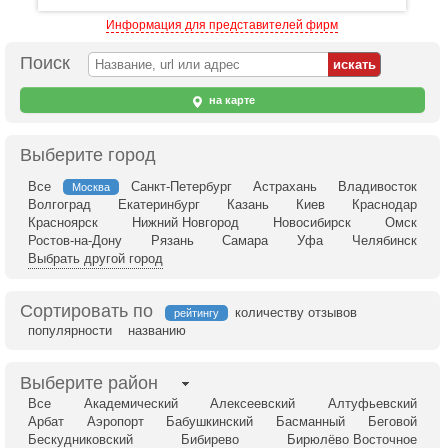
Информация для представителей фирм
Поиск
на карте
Выберите город
Все
Санкт-Петербург
Астрахань
Владивосток
Москва
Волгоград
Екатеринбург
Казань
Киев
Краснодар
Красноярск
Нижний Новгород
Новосибирск
Омск
Ростов-на-Дону
Рязань
Самара
Уфа
Челябинск
Выбрать другой город
Сортировать по
количеству отзывов
рейтингу
популярности
названию
Выберите район
Все
Академический
Алексеевский
Алтуфьевский
Арбат
Аэропорт
Бабушкинский
Басманный
Беговой
Бескудниковский
Бибирево
Бирюлёво Восточное