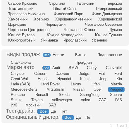
Старое Крюково
Строгино
Таганский
Тверской
Текстильщики
Тёплый Стан
Тимирязевский
Тропарёво-Никулино
Филёвский Парк
Фили-Давыдково
Хамовники
Ховрино
Хорошёво-Мнёвники
Хорошёвский
Царицыно
Черёмушки
Чертаново Северное
Чертаново Центральное
Чертаново Южное
Щукино
Южное Бутово
Южное Медведково
Южное Тушино
Южнопортовый
Якиманка
Ярославский
Ясенево
Новые
Битые
Подержанные
Все
С аукциона
Трейд-ин
Audi
BMW
Chery
Chevrolet
Все
Chrysler
Citroen
Daewoo
Dodge
Fiat
Ford
Great Wall
Honda
Hyundai
Infiniti
Jeep
Kia
Lada (ВАЗ)
Land Rover
Lexus
Lifan
Mazda
Mercedes-Benz
Mitsubishi
Nissan
Opel
Peugeot
Porsche
Renault
Skoda
SsangYong
Subaru
Suzuki
Toyota
Volkswagen
Volvo
ZAZ
ГАЗ
ИЖ
Москвич
УАЗ
Тест-драйв:
Все
Да
Нет
Официальный дилер:
Все
Да
Нет
1—1 из 1.