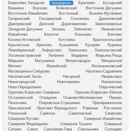
Бирюлёво Западное
Братеево
Бутырский
Богородское
Вешняки
Внуково
Войковский
Восточное Дегунино
Восточное Измайлово
Восточный
Выхино-Жулебино
Гагаринский
Головинский
Гольяново
Даниловский
Дмитровский
Донской
Дорогомилово
Замоскворечье
Западное Дегунино
Зюзино
Зябликово
Ивановское
Измайлово
Капотня
Коньково
Коптево
Косино-Ухтомский
Котловка
Красносельский
Крылатское
Крюково
Кузьминки
Кунцево
Куркино
Левобережный
Лефортово
Лианозово
Ломоносовский
Лосиноостровский
Люблино
Марфино
Марьина Роща
Марьино
Матушкино
Метрогородок
Мещанский
Митино
Можайский
Молжаниновский
Москворечье-Сабурово
Нагатино-Садовники
Нагатинский Затон
Нагорный
Некрасовка
Нижегородский
Новогиреево
Новокосино
Ново-Переделкино
Обручевский
Орехово-Борисово Северное
Орехово-Борисово Южное
Останкинский
Отрадное
Очаково-Матвеевское
Перово
Печатники
Покровское-Стрешнево
Преображенское
Пресненский
Проспект Вернадского
Раменки
Ростокино
Рязанский
Савёлки
Савёловский
Свиблово
Северное Бутово
Северное Измайлово
Северное Медведково
Северное Тушино
Северный
Силино
Сокол
Соколиная Гора
Сокольники
Солнцево