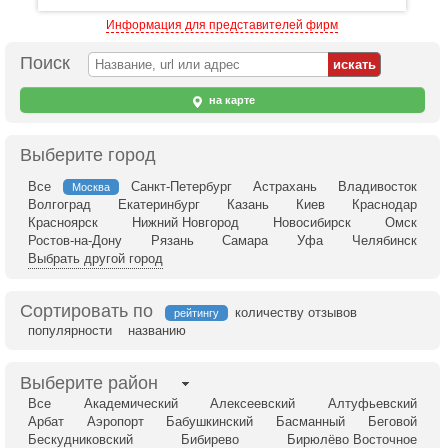
Информация для представителей фирм
Поиск
на карте
Выберите город
Все
Санкт-Петербург
Астрахань
Владивосток
Москва
Волгоград
Екатеринбург
Казань
Киев
Краснодар
Красноярск
Нижний Новгород
Новосибирск
Омск
Ростов-на-Дону
Рязань
Самара
Уфа
Челябинск
Выбрать другой город
Сортировать по
количеству отзывов
рейтингу
популярности
названию
Выберите район
Все
Академический
Алексеевский
Алтуфьевский
Арбат
Аэропорт
Бабушкинский
Басманный
Беговой
Бескудниковский
Бибирево
Бирюлёво Восточное